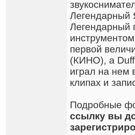
звукоснимате
Легендарный Я
Легендарный 
инструментом 
первой велич
(КИНО), а Duf
играл на нем 
клипах и запи
Подробные ф
ссылку вы д
зарегистрир