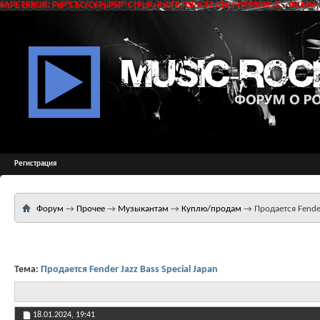
SAPE ERROR: РќР°СЂСѓС€РµРЅР° С†РµР»РѕСЃС‚РЅРѕСЃС‚СЊ РґР°РЅРЅС‹С… РїСЂРё 
Регистрация
Форум
→
Прочее
→
Музыкантам
→
Куплю/продам
→
Продается Fender
Тема:
Продается Fender Jazz Bass Special Japan
18.01.2024,
19:41