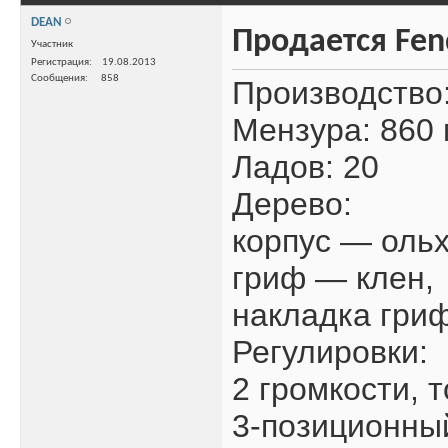
DEAN
Продается Fend
Участник
Регистрация
19.08.2013
Сообщения
858
Производство:
Мензура: 860
Ладов: 20
Дерево:
корпус — ольх
гриф — клен,
накладка гри
Регулировки:
2 громкости, т
3-позиционны