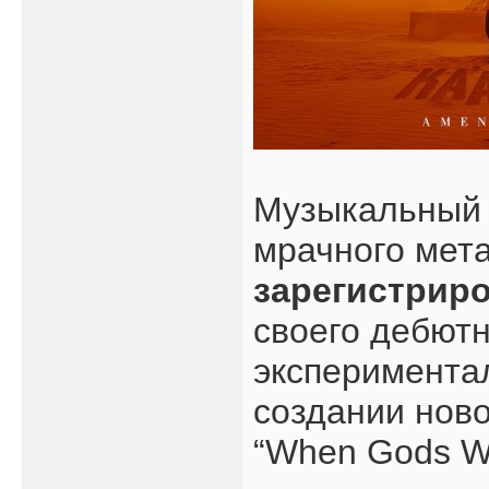
Музыкальный 
мрачного мет
зарегистрир
своего дебютно
эксперименталь
создании ново
“When Gods Wa