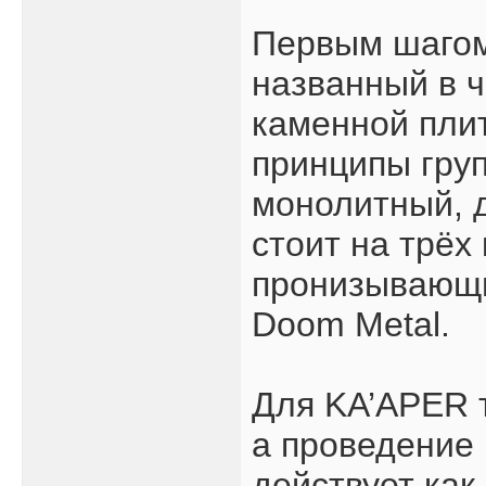
Первым шагом 
названный в ч
каменной пли
принципы груп
монолитный, д
стоит на трёх
пронизывающи
Doom Metal.
Для KA’APER т
а проведение 
действует ка