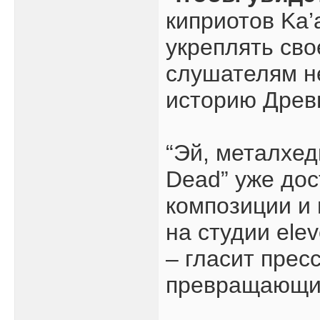
киприотов Ka’
укреплять сво
слушателям не
историю Древн
“Эй, металхеды
Dead” уже дос
композиции и 
на студии ele
– гласит прес
превращающих 