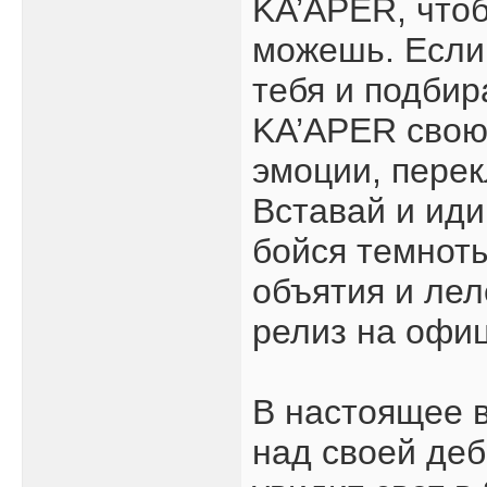
KA’APER, чтоб
можешь. Если
тебя и подбир
KA’APER свою
эмоции, перек
Вставай и иди
бойся темноты
объятия и леле
релиз на офиц
В настоящее 
над своей деб