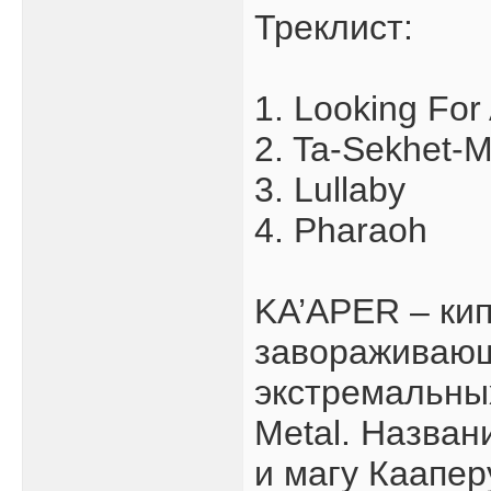
Треклист:
1. Looking Fo
2. Ta-Sekhet-M
3. Lullaby
4. Pharaoh
KA’APER – кип
завораживающе
экстремальных
Metal. Назван
и магу Каапер