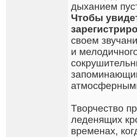
дыханием пуст
Чтобы увиде
зарегистрир
своем звучан
и мелодичного
сокрушительн
запоминающи
атмосферными
Творчество пр
леденящих кро
временах, ког