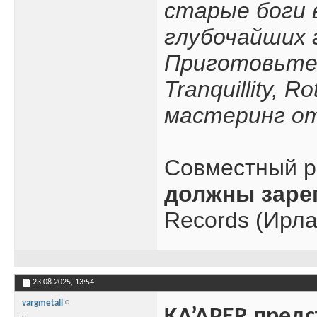
старые боги 
глубочайших 
Приготовьтес
Tranquillity, 
мастеринг о
Совместный р
должны заре
Records (Ирла
23.08.2025,
13:54
vargmetall