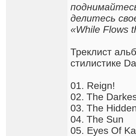
поднимайтесь
делитесь свое
«While Flows t
Треклист альб
стилистике Da
01. Reign!
02. The Darkes
03. The Hidde
04. The Sun
05. Eyes Of Ka