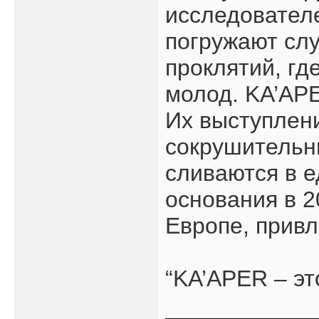
исследователе
погружают слу
проклятий, гд
молод. KA’APE
Их выступлени
сокрушительн
сливаются в 
основания в 2
Европе, привл
“KA’APER – эт