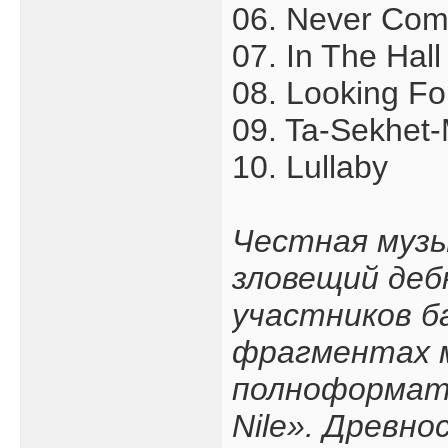
06. Never Co
07. In The Hall
08. Looking F
09. Ta-Sekhet-
10. Lullaby
Честная музы
зловещий деб
участников б
фрагментах м
полноформатн
Nile». Древно