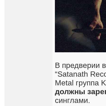
В предверии 
“Satanath Reco
Metal группа 
должны заре
синглами.