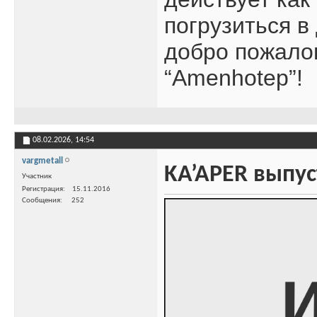
погрузиться в
добро пожалов
“Amenhotep”!
08.02.2026,
14:54
vargmetall
KA’APER выпус
Участник
Регистрация
15.11.2016
Сообщения
252