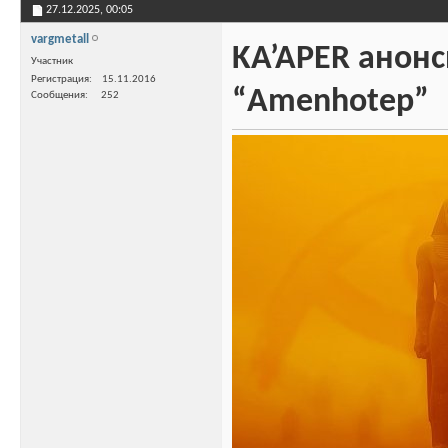
27.12.2025,
00:05
vargmetall
KA’APER анон
Участник
Регистрация
15.11.2016
“Amenhotep”
Сообщения
252