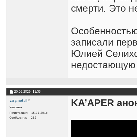
смерти. Это н
Особенностью 
записали перв
Юлией Селихов
недостающую 
20.05.2026,
11:35
KA’APER ано
vargmetall
Участник
Регистрация
15.11.2016
Сообщения
252