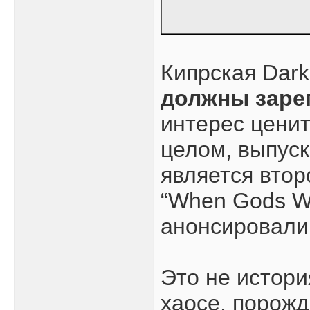
Кипрская Dar
должны заре
интерес цени
целом, выпуск
является втор
“When Gods Wa
анонсировали 
Это не истори
хаосе, порож