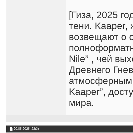
[Гиза, 2025 г
тени. Kaaper,
возвещают о 
полноформатно
Nile” , чей в
Древнего Гнев
атмосферными 
Kaaper”, дос
мира.
20.05.2025,
22:38