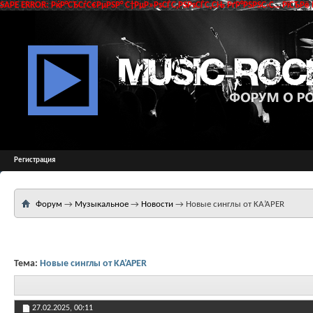
SAPE ERROR: РќР°СЂСѓС€РµРЅР° С†РµР»РѕСЃС‚РЅРѕСЃС‚СЊ РґР°РЅРЅС‹С… РїСЂРё 
Регистрация
Форум
→
Музыкальное
→
Новости
→
Новые синглы от KA’APER
Тема:
Новые синглы от KA’APER
27.02.2025,
00:11