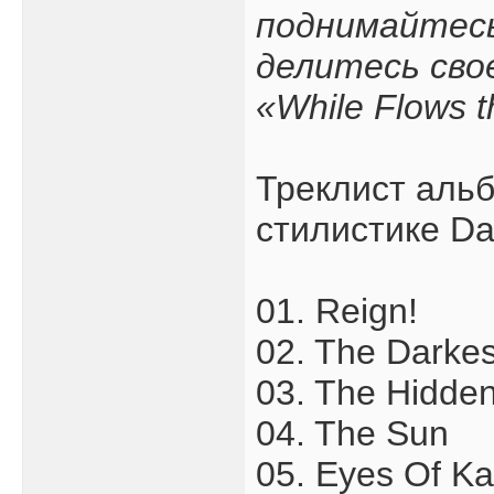
поднимайтесь
делитесь свое
«While Flows t
Треклист альб
стилистике Da
01. Reign!
02. The Darkes
03. The Hidde
04. The Sun
05. Eyes Of Ka