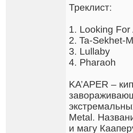
Треклист:
1. Looking Fo
2. Ta-Sekhet-M
3. Lullaby
4. Pharaoh
KA’APER – кип
завораживающе
экстремальных
Metal. Назван
и магу Каапер