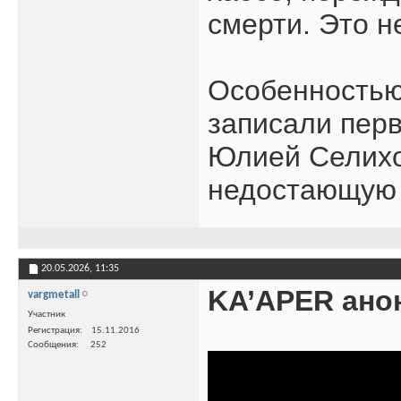
смерти. Это н
Особенностью 
записали перв
Юлией Селихов
недостающую 
20.05.2026,
11:35
KA’APER ано
vargmetall
Участник
Регистрация
15.11.2016
Сообщения
252