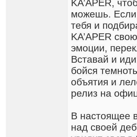
KA’APER, чтоб
можешь. Если
тебя и подбир
KA’APER свою
эмоции, перек
Вставай и иди
бойся темноты
объятия и леле
релиз на офиц
В настоящее 
над своей деб