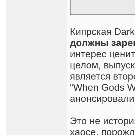
Кипрская Dar
должны заре
интерес цени
целом, выпуск
является втор
“When Gods Wa
анонсировали 
Это не истори
хаосе, порож