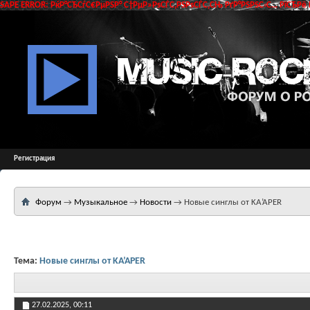
SAPE ERROR: РќР°СЂСѓС€РµРЅР° С†РµР»РѕСЃС‚РЅРѕСЃС‚СЊ РґР°РЅРЅС‹С… РїСЂРё 
Регистрация
Форум
→
Музыкальное
→
Новости
→
Новые синглы от KA’APER
Тема:
Новые синглы от KA’APER
27.02.2025,
00:11