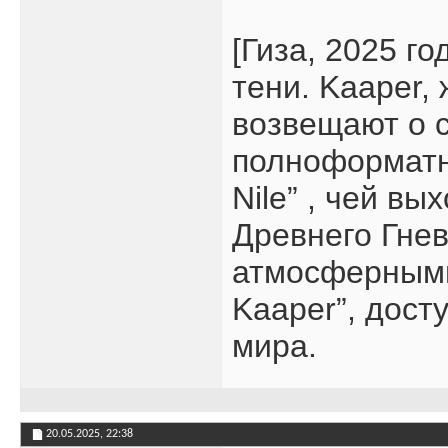
[Гиза, 2025 г
тени. Kaaper,
возвещают о 
полноформатно
Nile” , чей в
Древнего Гнев
атмосферными 
Kaaper”, дос
мира.
20.05.2025,
22:38