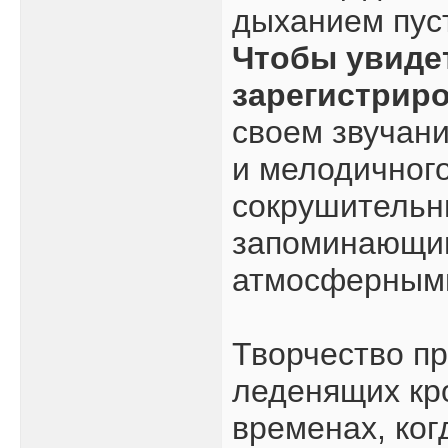
дыханием пуст
Чтобы увиде
зарегистрир
своем звучан
и мелодичного
сокрушительн
запоминающи
атмосферными
Творчество пр
леденящих кро
временах, ког