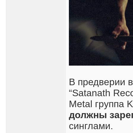
В предверии 
“Satanath Reco
Metal группа 
должны заре
синглами.