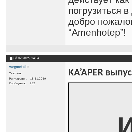
погрузиться в
добро пожалов
“Amenhotep”!
08.02.2026,
14:54
vargmetall
KA’APER выпус
Участник
Регистрация
15.11.2016
Сообщения
252