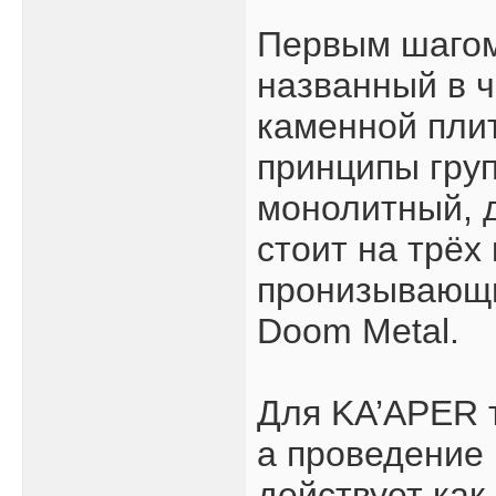
Первым шагом 
названный в ч
каменной пли
принципы груп
монолитный, д
стоит на трёх
пронизывающи
Doom Metal.
Для KA’APER т
а проведение 
действует ка