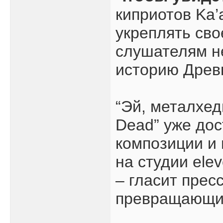
киприотов Ka’
укреплять сво
слушателям не
историю Древн
“Эй, металхеды
Dead” уже дос
композиции и 
на студии ele
– гласит прес
превращающих 