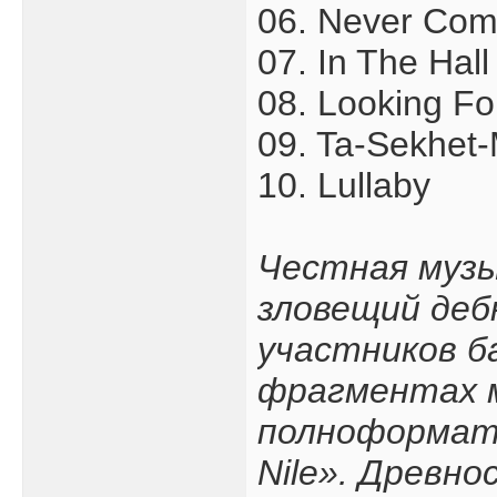
06. Never Co
07. In The Hall
08. Looking F
09. Ta-Sekhet-
10. Lullaby
Честная музы
зловещий деб
участников б
фрагментах м
полноформатн
Nile». Древно