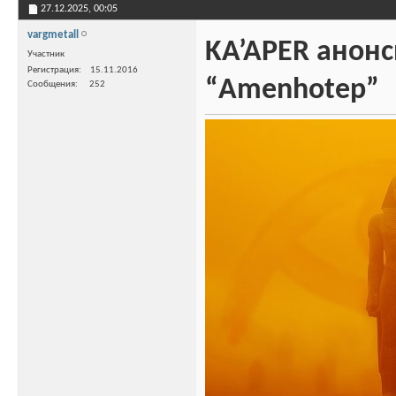
27.12.2025,
00:05
vargmetall
KA’APER анон
Участник
Регистрация
15.11.2016
“Amenhotep”
Сообщения
252