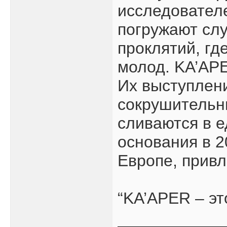
исследователе
погружают слу
проклятий, гд
молод. KA’APE
Их выступлени
сокрушительн
сливаются в 
основания в 2
Европе, привл
“KA’APER – эт