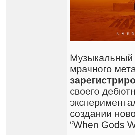
Музыкальный 
мрачного мет
зарегистрир
своего дебютно
эксперименталь
создании ново
“When Gods Wa