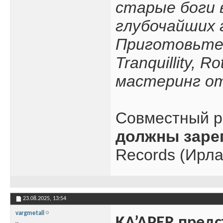
старые боги 
глубочайших 
Приготовьтес
Tranquillity, 
мастеринг о
Совместный р
должны заре
Records (Ирла
23.08.2025,
13:54
vargmetall