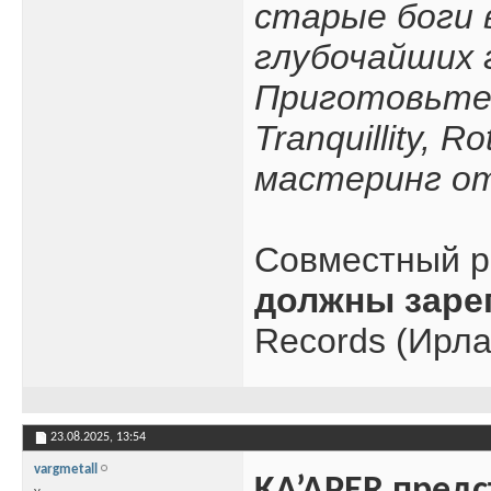
старые боги 
глубочайших 
Приготовьтес
Tranquillity, 
мастеринг о
Совместный р
должны заре
Records (Ирла
23.08.2025,
13:54
vargmetall