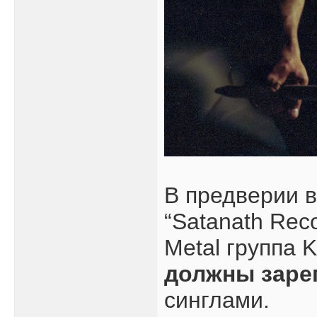
В предверии 
“Satanath Reco
Metal группа 
должны заре
синглами.