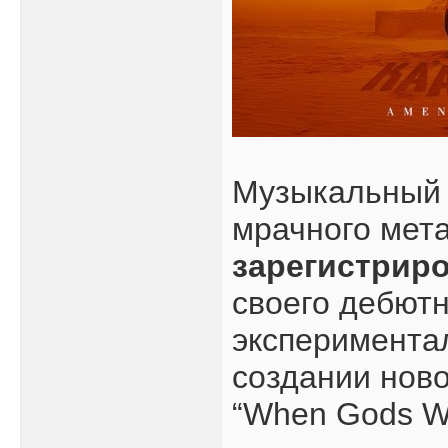
Музыкальный 
мрачного мет
зарегистрир
своего дебютно
эксперименталь
создании ново
“When Gods Wa