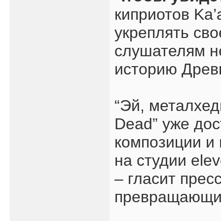
киприотов Ka’
укреплять сво
слушателям не
историю Древн
“Эй, металхеды
Dead” уже дос
композиции и 
на студии ele
– гласит прес
превращающих 