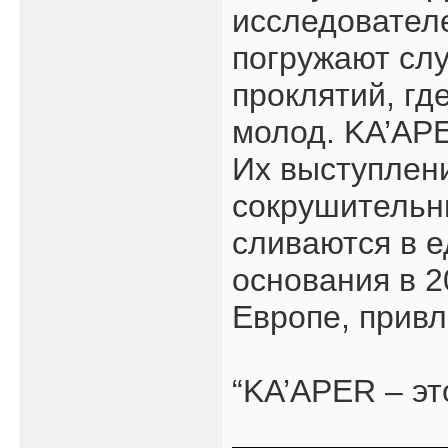
исследователе
погружают слу
проклятий, гд
молод. KA’APE
Их выступлени
сокрушительн
сливаются в 
основания в 2
Европе, привл
“KA’APER – эт