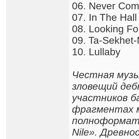
06. Never Co
07. In The Hall
08. Looking F
09. Ta-Sekhet-
10. Lullaby
Честная музы
зловещий деб
участников б
фрагментах м
полноформатн
Nile». Древно