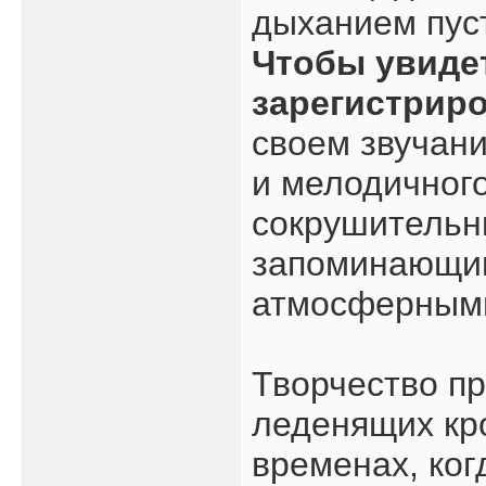
дыханием пуст
Чтобы увиде
зарегистрир
своем звучан
и мелодичного
сокрушительн
запоминающи
атмосферными
Творчество пр
леденящих кро
временах, ког