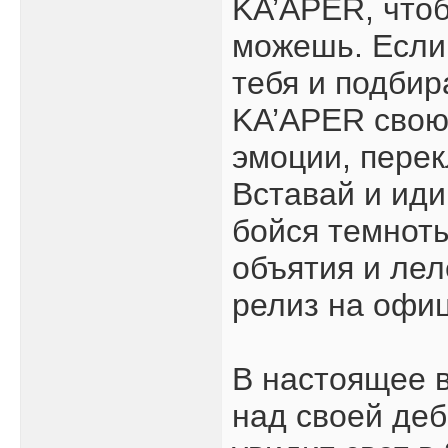
KA’APER, чтоб
можешь. Если
тебя и подбир
KA’APER свою
эмоции, перек
Вставай и иди
бойся темноты
объятия и леле
релиз на офиц
В настоящее 
над своей деб