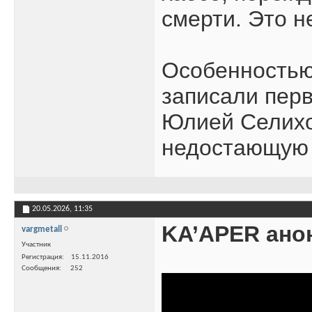
смерти. Это н
Особенностью 
записали перв
Юлией Селихов
недостающую 
20.05.2026,
11:35
KA’APER ано
vargmetall
Участник
Регистрация
15.11.2016
Сообщения
252