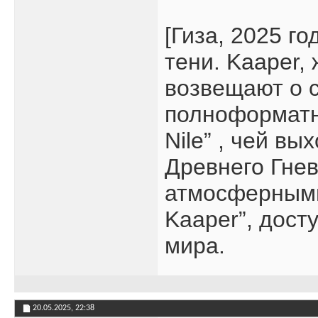
[Гиза, 2025 г
тени. Kaaper,
возвещают о 
полноформатно
Nile” , чей в
Древнего Гнев
атмосферными 
Kaaper”, дос
мира.
20.05.2025,
22:38