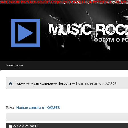
SAPE ERROR: РќР°СЂСѓС€РµРЅР° С†РµР»РѕСЃС‚РЅРѕСЃС‚СЊ РґР°РЅРЅС‹С… РїСЂРё 
Регистрация
Форум
→
Музыкальное
→
Новости
→
Новые синглы от KA’APER
Тема:
Новые синглы от KA’APER
27.02.2025,
00:11