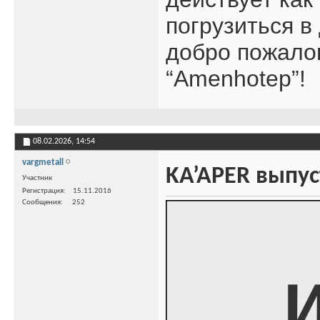
погрузиться в
добро пожалов
“Amenhotep”!
08.02.2026,
14:54
vargmetall
KA’APER выпус
Участник
Регистрация
15.11.2016
Сообщения
252