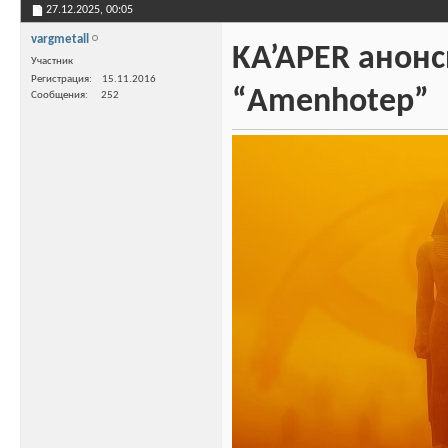
27.12.2025,
00:05
vargmetall
KA’APER анон
Участник
Регистрация
15.11.2016
“Amenhotep”
Сообщения
252