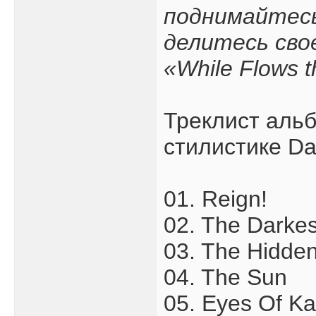
поднимайтесь
делитесь свое
«While Flows t
Треклист альб
стилистике Da
01. Reign!
02. The Darkes
03. The Hidde
04. The Sun
05. Eyes Of Ka