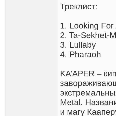
Треклист:
1. Looking Fo
2. Ta-Sekhet-M
3. Lullaby
4. Pharaoh
KA’APER – кип
завораживающе
экстремальных
Metal. Назван
и магу Каапер