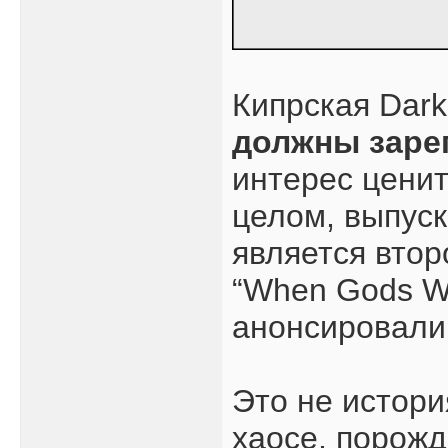
Кипрская Dar
должны заре
интерес цени
целом, выпуск
является втор
“When Gods Wa
анонсировали 
Это не истори
хаосе, порож