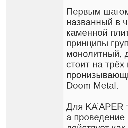
Первым шагом 
названный в ч
каменной пли
принципы груп
монолитный, д
стоит на трёх
пронизывающи
Doom Metal.
Для KA’APER т
а проведение 
действует ка