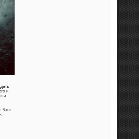
деть
го и
и и
е боги
к