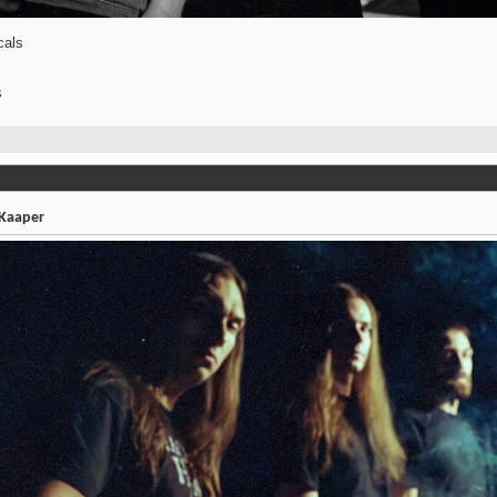
cals
s
Kaaper