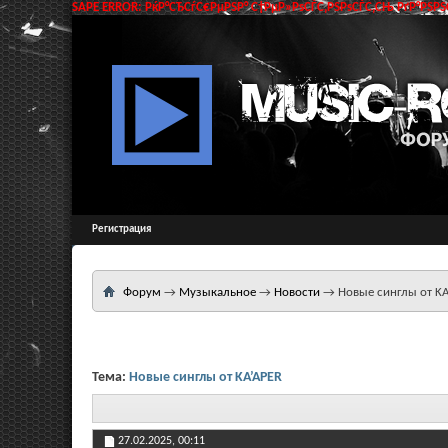
SAPE ERROR: РќР°СЂСѓС€РµРЅР° С†РµР»РѕСЃС‚РЅРѕСЃС‚СЊ РґР°РЅРЅС
Регистрация
Форум
→
Музыкальное
→
Новости
→
Новые синглы от K
Тема:
Новые синглы от KA’APER
27.02.2025,
00:11