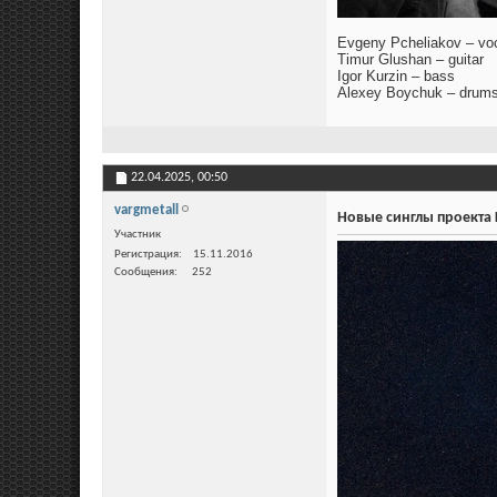
Evgeny Pcheliakov – vo
Timur Glushan – guitar
Igor Kurzin – bass
Alexey Boychuk – drum
22.04.2025,
00:50
vargmetall
Новые синглы проекта 
Участник
Регистрация
15.11.2016
Сообщения
252