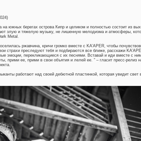
024)
а на южных берегах острова Кипр и целиком и полностью состоит из вы
ают злую и тяжелую музыку, не лишенную мелодизма и атмосферы, кот
ark Metal.
поселилась ржавчина, кричи громко вместе с KA’APER, чтобы почувствов
вои страхи преследуют тебя и подбираются все ближе, расскажи KA’AP
ые эмоции, перекликающиеся с их песнями. Вставай и иди вместе с ним
ты, прими ее, прими в свои объятия и лелей ее. ” – гласит пресс-релиз н
екта.
ыканты работают над своей дебютной пластинкой, которая увидит свет 