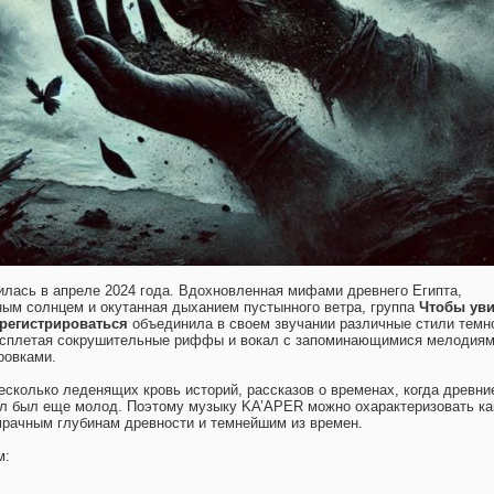
лась в апреле 2024 года. Вдохновленная мифами древнего Египта,
ым солнцем и окутанная дыханием пустынного ветра, группа
Чтобы уви
регистрироваться
объединила в своем звучании различные стили темно
 сплетая сокрушительные риффы и вокал с запоминающимися мелодиям
ровками.
есколько леденящих кровь историй, рассказов о временах, когда древни
ил был еще молод. Поэтому музыку KA’APER можно охарактеризовать ка
рачным глубинам древности и темнейшим из времен.
м: