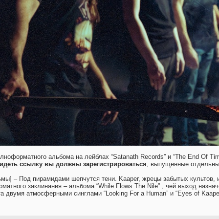
ноформатного альбома на лейблах “Satanath Records” и “The End Of Time
идеть ссылку вы должны зарегистрироваться
, выпущенные отдельны
 тьмы] – Под пирамидами шепчутся тени. Kaaper, жрецы забытых культов
матного заклинания – альбома “While Flows The Nile” , чей выход назна
та двумя атмосферными синглами “Looking For a Human” и “Eyes of Kaap