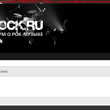
‹С… РїСЂРё Р·Р°РїРёСЃРё РІ С„Р°Р№Р»: /var/www/kulikov/data/www/music-roc
A’APER