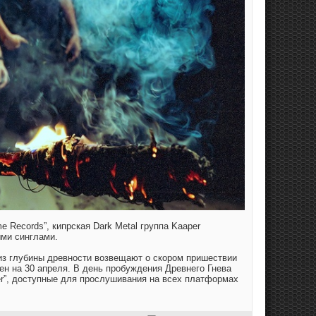
 Records”, кипрская Dark Metal группа Kaaper
ми синглами.
, из глубины древности возвещают о скором пришествии
чен на 30 апреля. В день пробуждения Древнего Гнева
er”, доступные для прослушивания на всех платформах