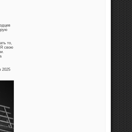
ходцев
орую
ать то,
ER свою
и.
а
в 2025