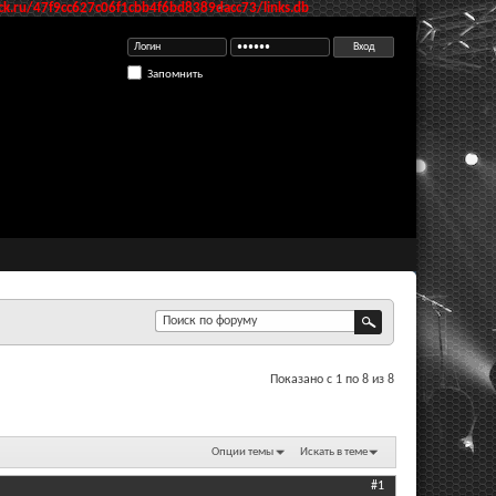
k.ru/47f9cc627c06f1cbb4f6bd8389dacc73/links.db
Запомнить
Показано с 1 по 8 из 8
Опции темы
Искать в теме
#1