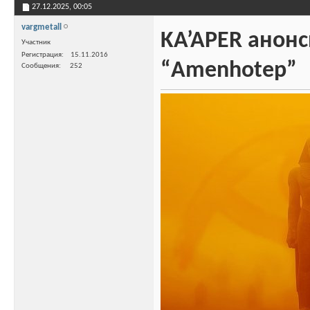
27.12.2025,
00:05
vargmetall
KA’APER анон
Участник
Регистрация
15.11.2016
“Amenhotep”
Сообщения
252