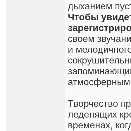
дыханием пуст
Чтобы увиде
зарегистрир
своем звучан
и мелодичного
сокрушительн
запоминающи
атмосферными
Творчество пр
леденящих кро
временах, ког