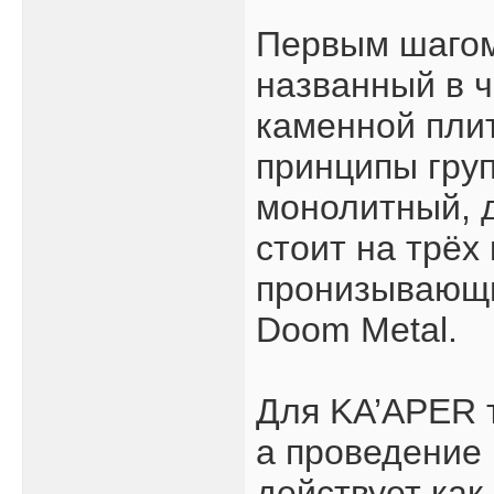
Первым шагом 
названный в ч
каменной пли
принципы груп
монолитный, д
стоит на трёх
пронизывающи
Doom Metal.
Для KA’APER т
а проведение 
действует ка