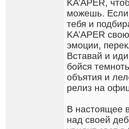
KA’APER, чтоб
можешь. Если
тебя и подбир
KA’APER свою
эмоции, перек
Вставай и иди
бойся темноты
объятия и леле
релиз на офиц
В настоящее 
над своей деб