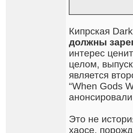
Кипрская Dar
должны заре
интерес цени
целом, выпуск
является втор
“When Gods Wa
анонсировали 
Это не истори
хаосе, порож