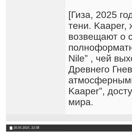
[Гиза, 2025 г
тени. Kaaper,
возвещают о 
полноформатно
Nile” , чей в
Древнего Гнев
атмосферными 
Kaaper”, дос
мира.
20.05.2025,
22:38