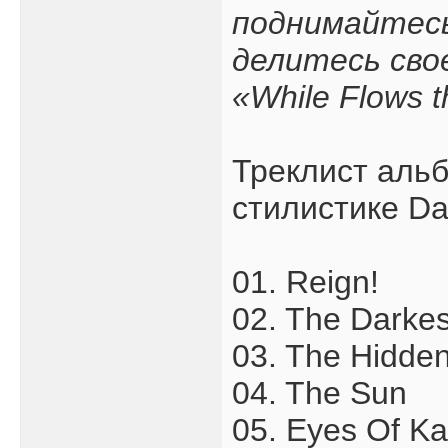
поднимайтесь
делитесь свое
«While Flows t
Треклист альб
стилистике Da
01. Reign!
02. The Darkes
03. The Hidde
04. The Sun
05. Eyes Of Ka