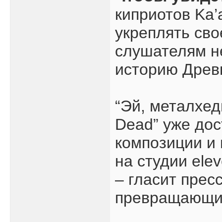
киприотов Ka’
укреплять сво
слушателям не
историю Древн
“Эй, металхеды
Dead” уже дос
композиции и 
на студии ele
– гласит прес
превращающих 