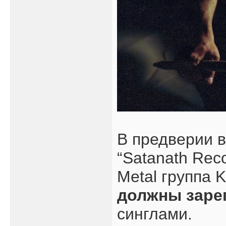
В предверии 
“Satanath Reco
Metal группа 
должны заре
синглами.