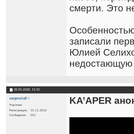
смерти. Это н
Особенностью 
записали перв
Юлией Селихов
недостающую 
20.05.2026,
11:35
KA’APER ано
vargmetall
Участник
Регистрация
15.11.2016
Сообщения
252