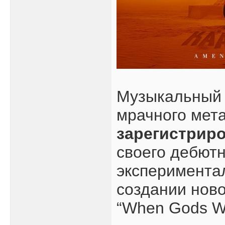
Музыкальный 
мрачного мет
зарегистрир
своего дебютно
эксперименталь
создании ново
“When Gods Wa