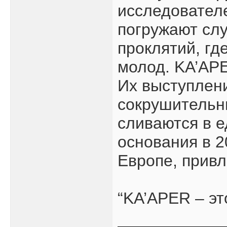
исследователе
погружают слу
проклятий, гд
молод. KA’APE
Их выступлени
сокрушительн
сливаются в 
основания в 2
Европе, привл
“KA’APER – эт