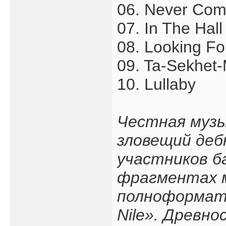
06. Never Co
07. In The Hall
08. Looking F
09. Ta-Sekhet-
10. Lullaby
Честная музы
зловещий деб
участников б
фрагментах м
полноформатн
Nile». Древно