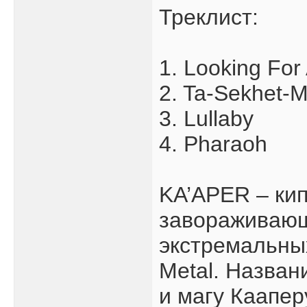
Треклист:
1. Looking Fo
2. Ta-Sekhet-M
3. Lullaby
4. Pharaoh
KA’APER – кип
завораживающе
экстремальных
Metal. Назван
и магу Каапер