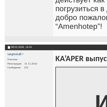
погрузиться в
добро пожалов
“Amenhotep”!
08.02.2026,
14:54
vargmetall
KA’APER выпус
Участник
Регистрация
15.11.2016
Сообщения
252