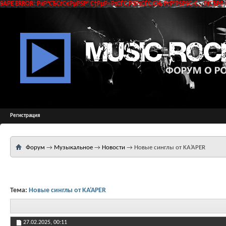
SAPE ERROR: РќР°СЂСѓС€РµРЅР° С†РµР»РѕСЃС‚РЅРѕСЃС‚СЊ РґР°РЅРЅС‹С… РїСЂРё 
Регистрация
Форум
→
Музыкальное
→
Новости
→
Новые синглы от KA’APER
Тема:
Новые синглы от KA’APER
27.02.2025,
00:11