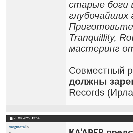
старые боги 
глубочайших 
Приготовьтес
Tranquillity, 
мастеринг о
Совместный р
должны заре
Records (Ирла
23.08.2025,
13:54
vargmetall