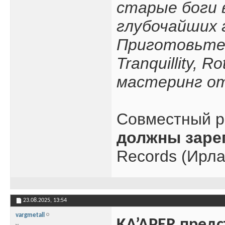
старые боги 
глубочайших 
Приготовьтес
Tranquillity, 
мастеринг о
Совместный р
должны заре
Records (Ирла
23.08.2025,
13:54
vargmetall