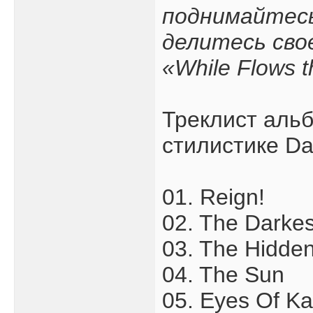
поднимайтесь
делитесь свое
«While Flows t
Треклист альб
стилистике Da
01. Reign!
02. The Darkes
03. The Hidde
04. The Sun
05. Eyes Of Ka