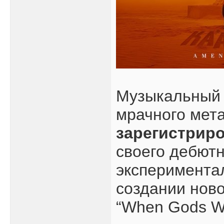
Музыкальный 
мрачного мет
зарегистрир
своего дебютно
эксперименталь
создании ново
“When Gods Wa