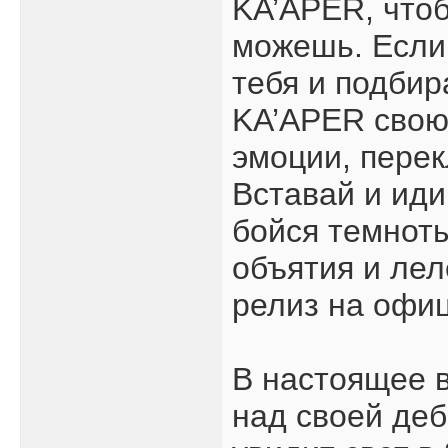
KA’APER, чтоб
можешь. Если
тебя и подбир
KA’APER свою
эмоции, перек
Вставай и иди
бойся темноты
объятия и леле
релиз на офиц
В настоящее 
над своей деб