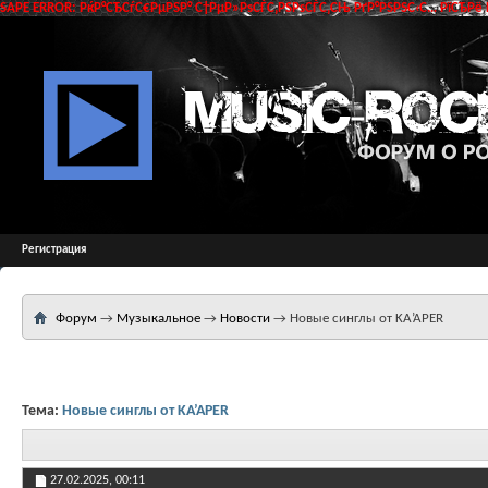
SAPE ERROR: РќР°СЂСѓС€РµРЅР° С†РµР»РѕСЃС‚РЅРѕСЃС‚СЊ РґР°РЅРЅС‹С… РїСЂРё 
Регистрация
Форум
→
Музыкальное
→
Новости
→
Новые синглы от KA’APER
Тема:
Новые синглы от KA’APER
27.02.2025,
00:11