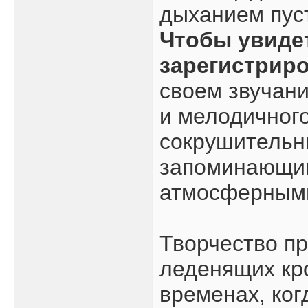
дыханием пуст
Чтобы увиде
зарегистрир
своем звучан
и мелодичного
сокрушительн
запоминающи
атмосферными
Творчество пр
леденящих кро
временах, ког