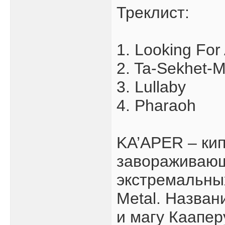
Треклист:
1. Looking Fo
2. Ta-Sekhet-M
3. Lullaby
4. Pharaoh
KA’APER – кип
завораживающе
экстремальных
Metal. Назван
и магу Каапер