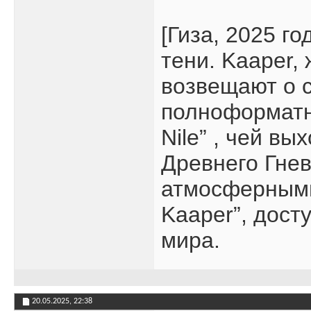
[Гиза, 2025 г
тени. Kaaper,
возвещают о 
полноформатно
Nile” , чей в
Древнего Гнев
атмосферными 
Kaaper”, дос
мира.
20.05.2025,
22:38