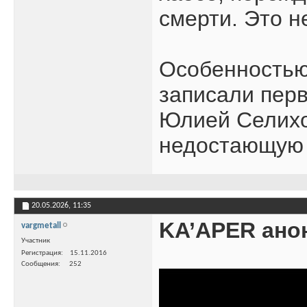
смерти. Это н
Особенностью 
записали перв
Юлией Селихов
недостающую 
20.05.2026,
11:35
KA’APER ано
vargmetall
Участник
Регистрация
15.11.2016
Сообщения
252