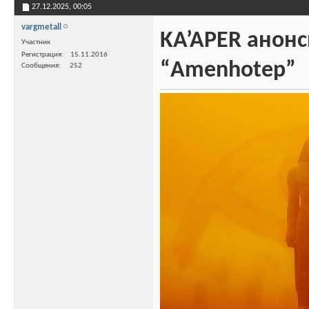
27.12.2025,
00:05
vargmetall
KA’APER анон
Участник
Регистрация
15.11.2016
“Amenhotep”
Сообщения
252