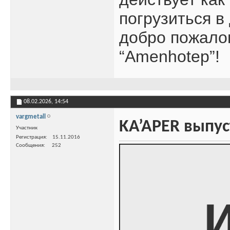
погрузиться в
добро пожалов
“Amenhotep”!
08.02.2026,
14:54
vargmetall
KA’APER выпус
Участник
Регистрация
15.11.2016
Сообщения
252