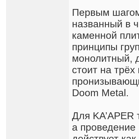
Первым шагом 
названный в ч
каменной пли
принципы груп
монолитный, д
стоит на трёх
пронизывающи
Doom Metal.
Для KA’APER т
а проведение 
действует ка