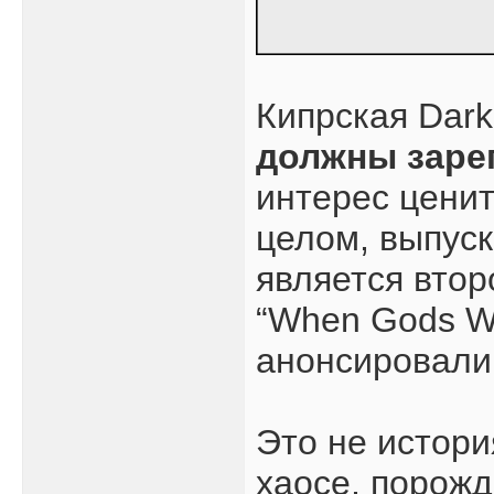
Кипрская Dar
должны заре
интерес цени
целом, выпуск
является втор
“When Gods Wa
анонсировали 
Это не истори
хаосе, порож