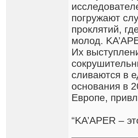
исследователе
погружают слу
проклятий, гд
молод. KA’APE
Их выступлени
сокрушительн
сливаются в 
основания в 2
Европе, привл
“KA’APER – эт