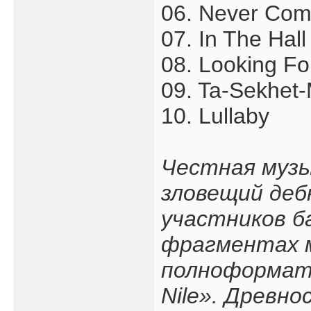
06. Never Co
07. In The Hall
08. Looking F
09. Ta-Sekhet-
10. Lullaby
Честная музы
зловещий деб
участников б
фрагментах м
полноформатн
Nile». Древно