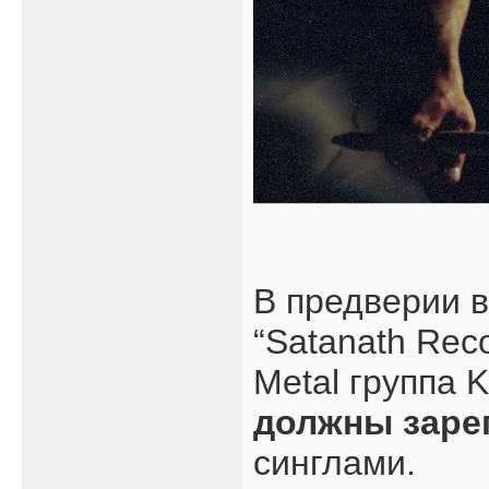
В предверии 
“Satanath Reco
Metal группа 
должны заре
синглами.