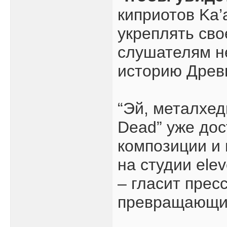
киприотов Ka’
укреплять сво
слушателям не
историю Древн
“Эй, металхеды
Dead” уже дос
композиции и 
на студии ele
– гласит прес
превращающих 