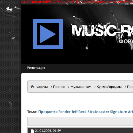
SAPE ERROR: РќР°СЂСѓС€РµРЅР° С†РµР»РѕСЃС‚РЅРѕСЃС‚СЊ РґР°РЅРЅС
Регистрация
Форум
→
Прочее
→
Музыкантам
→
Куплю/продам
→
Про
Тема:
Продается Fender Jeff Beck Stratocaster Signature Art
21.01.2026,
01:59