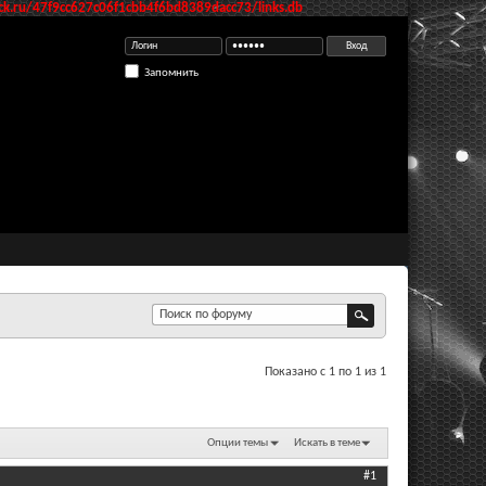
k.ru/47f9cc627c06f1cbb4f6bd8389dacc73/links.db
Запомнить
Показано с 1 по 1 из 1
Опции темы
Искать в теме
#1