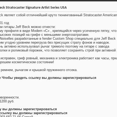
ck Stratocaster Signature Artist Series USA
ck являет собой отличнейший круто тюнингованный Stratocaster American
01 год
м гитары Jeff Beck можно отнести:
у профиля в виде Modern «С» , крепящийся через усеченную пятку, что
высоких позиций на грифе с меньшими энергозатратами.
Noiselles разработанные в fender Custom Shop специально для Jeff Beck
ким угодно уровнем перегруза без присущих страту фонов и наводок.
чень активно используовал рычаг тремоло поэтому на гитаре с завода
олки и роликовый порожек, что позволяет сохранять строй при активной
исправен, гриф ровный, механика и электроника работают как часы, пр
хорошем косметическом состоянии!
 ремнем, рычагом и крышкой пружинного отсека.
и
Чтобы увидеть ссылку вы должны зарегистрироваться
.
воренности.
1200 руб.
у вы должны зарегистрироваться
ссылку вы должны зарегистрироваться
903 682 71 66 Сергей