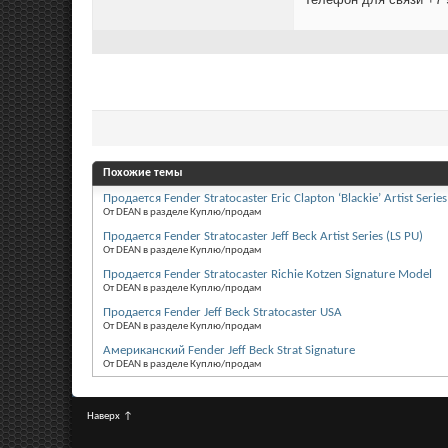
Похожие темы
Продается Fender Stratocaster Eric Clapton ‘Blackie’ Artist Serie
От DEAN в разделе Куплю/продам
Продается Fender Stratocaster Jeff Beck Artist Series (LS PU)
От DEAN в разделе Куплю/продам
Продается Fender Stratocaster Richie Kotzen Signature Model
От DEAN в разделе Куплю/продам
Продается Fender Jeff Beck Stratocaster USA
От DEAN в разделе Куплю/продам
Американский Fender Jeff Beck Strat Signature
От DEAN в разделе Куплю/продам
Наверх
↑