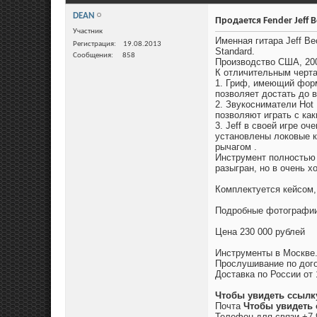
DEAN
Продается Fender Jeff Be
Участник
Именная гитара Jeff Be
Регистрация
19.08.2013
Standard.
Сообщения
858
Производство США, 20
К отличительным черта
1. Гриф, имеющий форм
позволяет достать до 
2. Звукосниматели Hot 
позволяют играть с ка
3. Jeff в своей игре о
установлены локовые к
рычагом .
Инструмент полностью 
разыгран, но в очень 
Комплектуется кейсом,
Подробные фотографи
Цена 230 000 рублей
Инструменты в Москве
Прослушивание по дого
Доставка по России от 
Чтобы увидеть ссылк
Почта
Чтобы увидеть 
Телефон для связи +7 