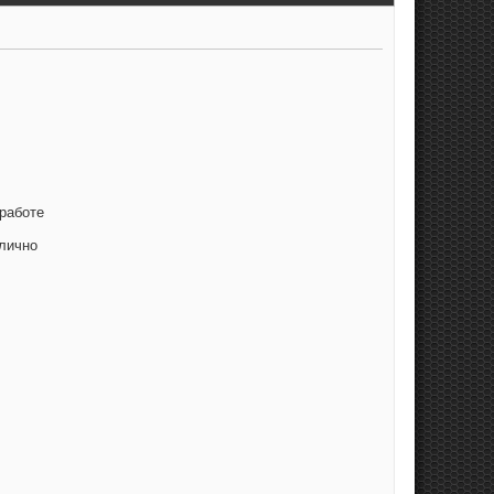
 работе
илично