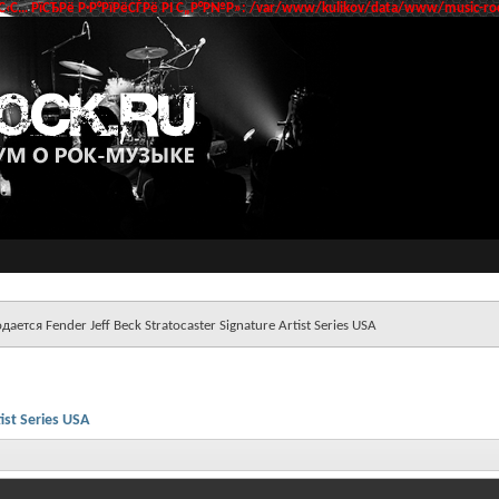
‹С… РїСЂРё Р·Р°РїРёСЃРё РІ С„Р°Р№Р»: /var/www/kulikov/data/www/music-roc
дается Fender Jeff Beck Stratocaster Signature Artist Series USA
ist Series USA