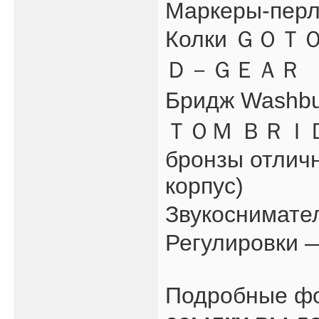
Маркеры-перл
Колки ＧＯ
Ｄ－ＧＥＡＲ
Бридж Was
ＴＯＭ ＢＲＩＤＧＥ
бронзы отлич
корпус)
Звукоснима
Регулировки —
Подробные ф