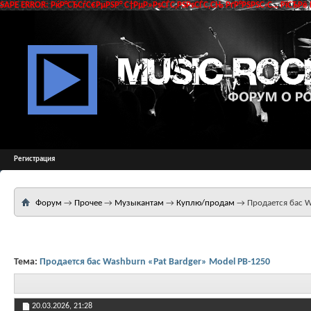
SAPE ERROR: РќР°СЂСѓС€РµРЅР° С†РµР»РѕСЃС‚РЅРѕСЃС‚СЊ РґР°РЅРЅС‹С… РїСЂРё 
Регистрация
Форум
→
Прочее
→
Музыкантам
→
Куплю/продам
→
Продается бас W
Тема:
Продается бас Washburn «Pat Bardger» Model PB-1250
20.03.2026,
21:28