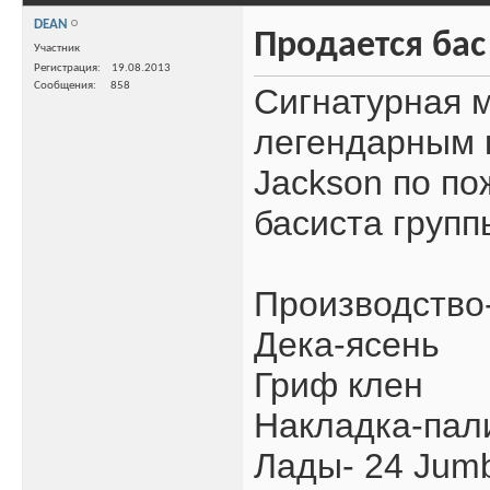
DEAN
Продается бас
Участник
Регистрация
19.08.2013
Сообщения
858
Сигнатурная 
легендарным 
Jackson по по
басиста груп
Производство-
Дека-ясень
Гриф клен
Накладка-пал
Лады- 24 Jum