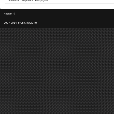
От DEAN в разделе Куплю/продам
Наверх
↑
2007-2014, MUSIC-ROCK.RU