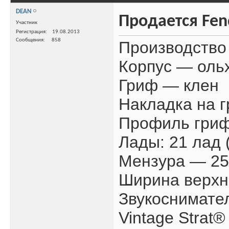
DEAN
Продается Fend
Участник
Регистрация
19.08.2013
Сообщения
858
Производство
Корпус — оль
Гриф — клен
Накладка на 
Профиль гриф
Лады: 21 лад
Мензура — 25.
Ширина верхн
Звукоснимате
Vintage Strat® 