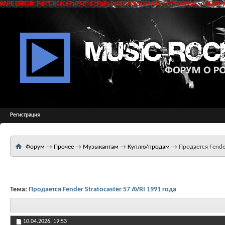
SAPE ERROR: РќР°СЂСѓС€РµРЅР° С†РµР»РѕСЃС‚РЅРѕСЃС‚СЊ РґР°РЅРЅС‹С… РїСЂРё 
Регистрация
Форум
→
Прочее
→
Музыкантам
→
Куплю/продам
→
Продается Fender
Тема:
Продается Fender Stratocaster 57 AVRI 1991 года
10.04.2026,
19:53