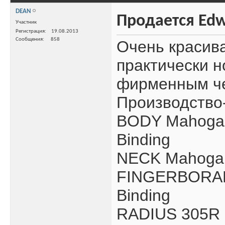
DEAN
Продается Edw
Участник
Регистрация
19.08.2013
Сообщения
858
Очень красива
практически н
фирменным че
Производство-
BODY Mahogany
Binding
NECK Mahoga
FINGERBORAD 
Binding
RADIUS 305R