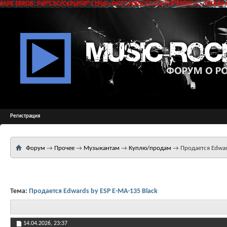
SAPE ERROR: РќР°СЂСѓС€РµРЅР° С†РµР»РѕСЃС‚РЅРѕСЃС‚СЊ РґР°РЅРЅС‹С… РїСЂРё 
Регистрация
Форум
→
Прочее
→
Музыкантам
→
Куплю/продам
→
Продается Edwar
Тема:
Продается Edwards by ESP E-MA-135 Black
14.04.2026,
23:37