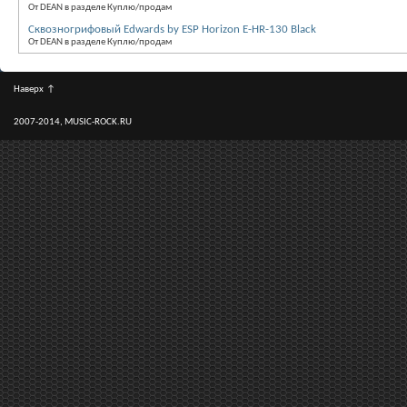
От DEAN в разделе Куплю/продам
Сквозногрифовый Edwards by ESP Horizon E-HR-130 Black
От DEAN в разделе Куплю/продам
Наверх
↑
2007-2014, MUSIC-ROCK.RU