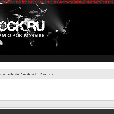
‹С… РїСЂРё Р·Р°РїРёСЃРё РІ С„Р°Р№Р»: /var/www/kulikov/data/www/music-roc
дается Fender Aerodyne Jazz Bass Japan