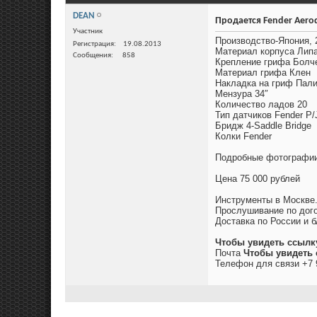
DEAN
Продается Fender Aerod
Участник
Производство-Япония, 
Регистрация
19.08.2013
Материал корпуса Лип
Сообщения
858
Крепление грифа Болч
Материал грифа Клен
Накладка на гриф Пал
Мензура 34″
Количество ладов 20
Тип датчиков Fender P/
Бридж 4-Saddle Bridge
Колки Fender
Подробные фотографи
Цена 75 000 рублей
Инструменты в Москве
Прослушивание по дого
Доставка по России и б
Чтобы увидеть ссылк
Почта
Чтобы увидеть 
Телефон для связи +7 