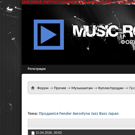
SAPE ERROR: РќР°СЂСѓС€РµРЅР° С†РµР»РѕСЃС‚РЅРѕСЃС‚СЊ РґР°РЅРЅС
Регистрация
Форум
→
Прочее
→
Музыкантам
→
Куплю/продам
→
Про
Тема:
Продается Fender Aerodyne Jazz Bass Japan
15.04.2026,
20:02