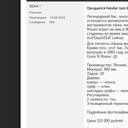
DEAN
Продается Fender Jazz Ba
Участник
Легендарный бас, выпу
Регистрация
19.08.2013
отличается великолепн
Сообщения
858
инструментом таких ле
Roses играл на нем в 9
стадионы во время анш
Axl/Slash/Duff сейчас.
Для полноты образа мо
Кроме того, этот бас J
выпущен в 1983 году н
Guns N Roses:-))).
Производство: Япония,
Мензура: 860 мм
Ладов: 20
Дерево:
корпус — ольха,
гриф — клен,
накладка грифа — пал
Регулировки:
2 громкости, тон,
3-позиционный перекл
Подробные фотографи
Цена 110 000 рублей