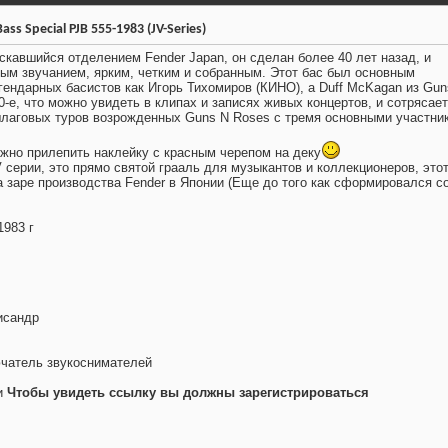
ss Special PJB 555-1983 (JV-Series)
скавшийся отделением Fender Japan, он сделан более 40 лет назад, и
ым звучанием, ярким, четким и собранным. Этот бас был основным
гендарных басистов как Игорь Тихомиров (КИНО), а Duff McKagan из Gun
0-е, что можно увидеть в клипах и записях живых концертов, и сотрясает
лаговых туров возрожденных Guns N Roses с тремя основными участни
жно прилепить наклейку с красным черепом на деку
V серии, это прямо святой грааль для музыкантов и коллекционеров, это
а заре производства Fender в Японии (Еще до того как сформировался с
1983 г
исандр
ючатель звукоснимателей
и
Чтобы увидеть ссылку вы должны зарегистрироваться