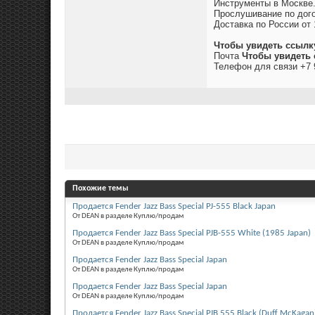
Инструменты в Москве
Прослушивание по дого
Доставка по России от 
Чтобы увидеть ссылк
Почта
Чтобы увидеть 
Телефон для связи +7 
Похожие темы
Продается Fender Jazz Bass Special PJ-555 Black Japan
От DEAN в разделе Куплю/продам
Продается Fender Jazz Bass Special PJB-555 White (1985 Japan)
От DEAN в разделе Куплю/продам
Продается Fender Jazz Bass Special Japan
От DEAN в разделе Куплю/продам
Продается Fender Jazz Bass Special Japan
От DEAN в разделе Куплю/продам
Продается Fender Jazz Bass Special PJB 555 Black (Duff McKagan