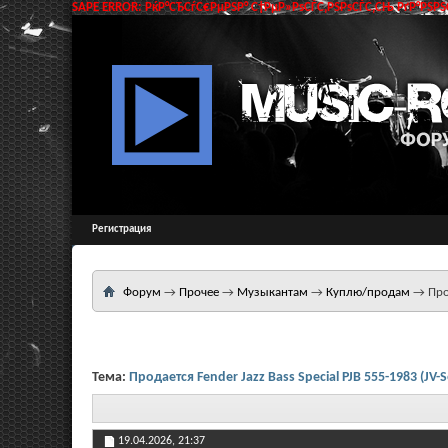
SAPE ERROR: РќР°СЂСѓС€РµРЅР° С†РµР»РѕСЃС‚РЅРѕСЃС‚СЊ РґР°РЅРЅС
Регистрация
Форум
→
Прочее
→
Музыкантам
→
Куплю/продам
→
Про
Тема:
Продается Fender Jazz Bass Special PJB 555-1983 (JV-S
19.04.2026,
21:37