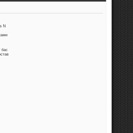
s N
ками
т бас
остав