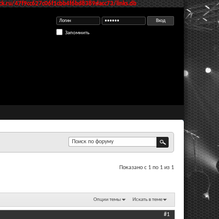
k.ru/47f9cc627c06f1cbb4f6bd8389dacc73/links.db
Запомнить
Показано с 1 по 1 из 1
Опции темы
Искать в теме
#1