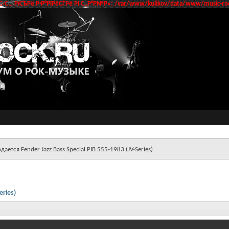
‹С… РїСЂРё Р·Р°РїРёСЃРё РІ С„Р°Р№Р»: /var/www/kulikov/data/www/music-roc
дается Fender Jazz Bass Special PJB 555-1983 (JV-Series)
eries)