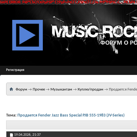
SAPE ERROR: РќР°СЂСѓС€РµРЅР° С†РµР»РѕСЃС‚РЅРѕСЃС‚СЊ РґР°РЅРЅС‹С… РїСЂРё 
Регистрация
Форум
→
Прочее
→
Музыкантам
→
Куплю/продам
→
Продается Fender 
Тема:
Продается Fender Jazz Bass Special PJB 555-1983 (JV-Series)
19.04.2026,
21:37