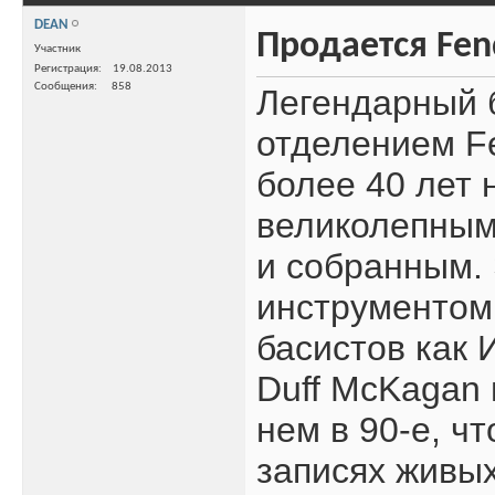
DEAN
Продается Fende
Участник
Регистрация
19.08.2013
Сообщения
858
Легендарный 
отделением Fe
более 40 лет 
великолепным 
и собранным.
инструментом
басистов как 
Duff McKagan 
нем в 90-е, ч
записях живых