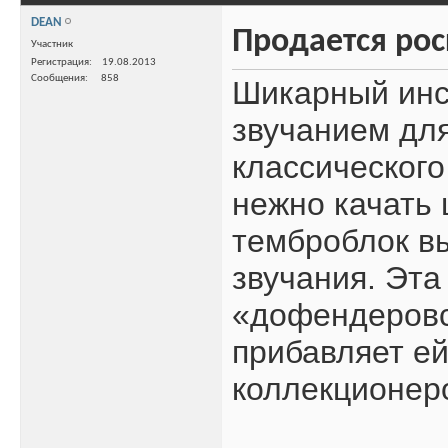
DEAN
Продается роск
Участник
Регистрация
19.08.2013
Сообщения
858
Шикарный инс
звучанием для
классического
нежно качать 
темброблок в
звучания. Эта
«дофендеровс
прибавляет ей
коллекционер