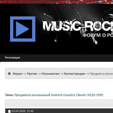
SAPE ERROR: РќР°СЂСѓС€РµРЅР° С†РµР»РѕСЃС‚РЅРѕСЃС‚СЊ РґР°РЅРЅС‹С… РїСЂРё 
Регистрация
Форум
→
Прочее
→
Музыкантам
→
Куплю/продам
→
Продается роско
Тема:
Продается роскошный Gretsch Country Classic l 6122-1992
23.04.2026,
21:42