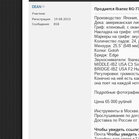
DEAN
Продается Ibanez RG-7
Участник
Производство: Япония, 
Регистрация
19.08.2013
Дека: американская ли
Сообщения
858
Гриф: кленовый, с окан
Накладка на грифе: от
Маркеры на грифе: аку
Количество ладов: 24,
Мензура: 25.5” (648 мм)
Колки: Gotoh
Бридж: Edge
Звукосниматели: Ibane
MIDDLE-IBZ USA C3 Sin
BRIDGE-IBZ USA F2 Hu
Регулировки: громкост
Конечно на ней есть ка
она поет на каждой нот
Подробные фотографи
Цена 65 000 рублей
Инструменты в Москве
Прослушивание по дого
Доставка по России от 
Чтобы увидеть ссылк
Почта
Чтобы увидеть 
Телефон для связи +7 