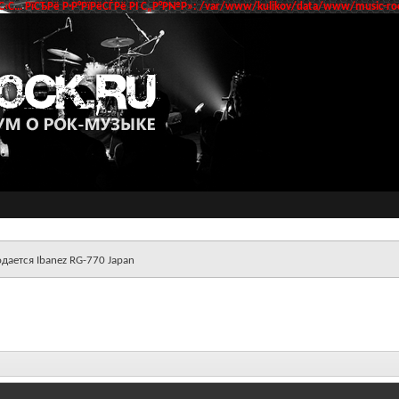
‹С… РїСЂРё Р·Р°РїРёСЃРё РІ С„Р°Р№Р»: /var/www/kulikov/data/www/music-roc
дается Ibanez RG-770 Japan