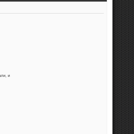
али, и