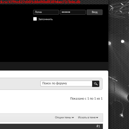
k.ru/47f9cc627c06f1cbb4f6bd8389dacc73/links.db
Запомнить
Показано с 1 по 1 из 1
Опции темы
Искать в теме
#1