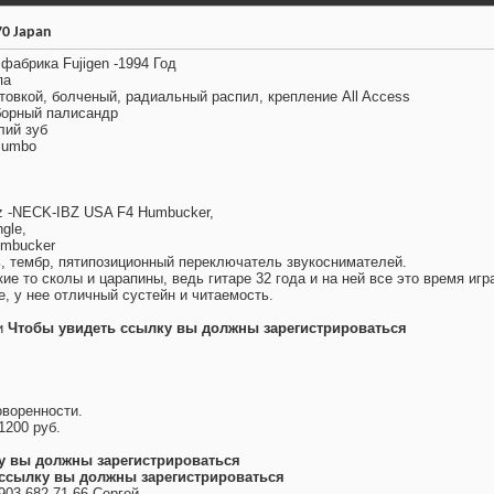
70 Japan
фабрика Fujigen -1994 Год
па
товкой, болченый, радиальный распил, крепление All Access
борный палисандр
лий зуб
 jumbo
z -NECK-IBZ USA F4 Humbucker,
gle,
mbucker
ь, тембр, пятипозиционный переключатель звукоснимателей.
кие то сколы и царапины, ведь гитаре 32 года и на ней все это время игр
е, у нее отличный сустейн и читаемость.
и
Чтобы увидеть ссылку вы должны зарегистрироваться
.
воренности.
1200 руб.
у вы должны зарегистрироваться
ссылку вы должны зарегистрироваться
903 682 71 66 Сергей