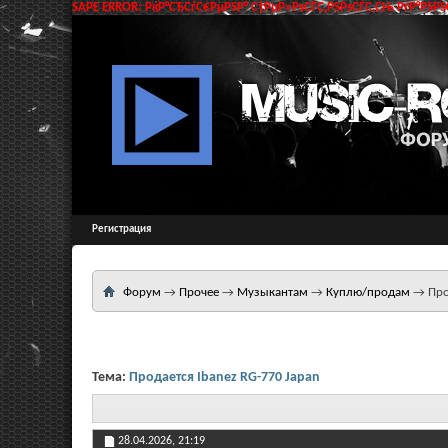
SAPE ERROR: РќР°СЂСѓС€РµРЅР° С†РµР»РѕСЃС‚РЅРѕСЃС‚СЊ РґР°РЅРЅС
Регистрация
Форум
→
Прочее
→
Музыкантам
→
Куплю/продам
→
Про
Тема:
Продается Ibanez RG-770 Japan
28.04.2026,
21:19