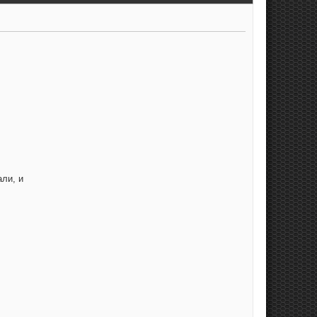
али, и