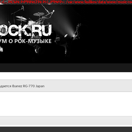
‹С… РїСЂРё Р·Р°РїРёСЃРё РІ С„Р°Р№Р»: /var/www/kulikov/data/www/music-roc
дается Ibanez RG-770 Japan