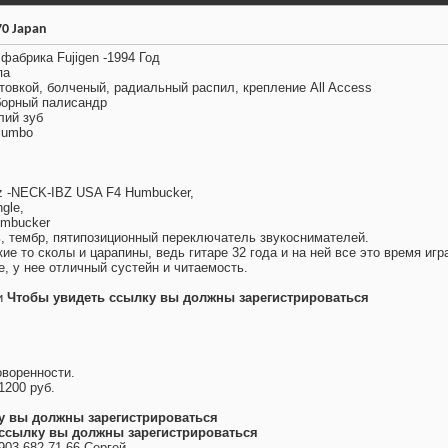
70 Japan
фабрика Fujigen -1994 Год
па
товкой, болченый, радиальный распил, крепление All Access
борный палисандр
лий зуб
 jumbo
z -NECK-IBZ USA F4 Humbucker,
gle,
mbucker
ь, тембр, пятипозиционный переключатель звукоснимателей.
кие то сколы и царапины, ведь гитаре 32 года и на ней все это время игр
е, у нее отличный сустейн и читаемость.
и
Чтобы увидеть ссылку вы должны зарегистрироваться
.
воренности.
1200 руб.
у вы должны зарегистрироваться
ссылку вы должны зарегистрироваться
903 682 71 66 Сергей