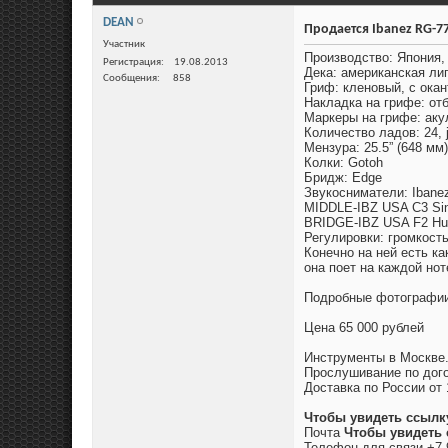
DEAN
Продается Ibanez RG-7
Участник
Производство: Япония, 
Регистрация
19.08.2013
Дека: американская ли
Сообщения
858
Гриф: кленовый, с окан
Накладка на грифе: от
Маркеры на грифе: аку
Количество ладов: 24,
Мензура: 25.5” (648 мм)
Колки: Gotoh
Бридж: Edge
Звукосниматели: Ibane
MIDDLE-IBZ USA C3 Sin
BRIDGE-IBZ USA F2 Hu
Регулировки: громкост
Конечно на ней есть ка
она поет на каждой нот
Подробные фотографи
Цена 65 000 рублей
Инструменты в Москве
Прослушивание по дого
Доставка по России от 
Чтобы увидеть ссылк
Почта
Чтобы увидеть 
Телефон для связи +7 