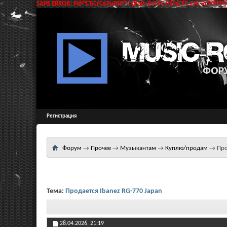
SAPE ERROR: РќР°СЂСѓС€РµРЅР° С†РµР»РѕСЃС‚РЅРѕСЃС‚СЊ РґР°РЅРЅС
Регистрация
Форум
→
Прочее
→
Музыкантам
→
Куплю/продам
→
Про
Тема:
Продается Ibanez RG-770 Japan
28.04.2026,
21:19