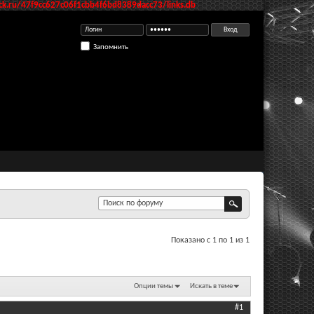
k.ru/47f9cc627c06f1cbb4f6bd8389dacc73/links.db
Запомнить
Показано с 1 по 1 из 1
Опции темы
Искать в теме
#1