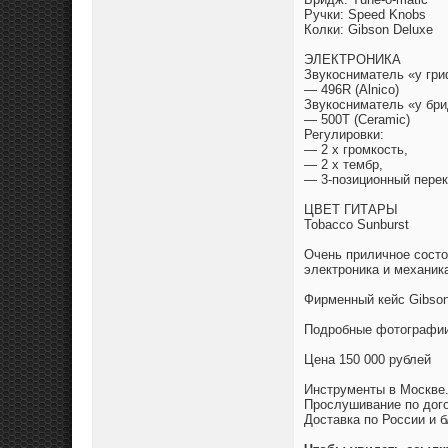
Ручки: Speed Knobs
Колки: Gibson Deluxe
ЭЛЕКТРОНИКА
Звукосниматель «у гри
— 496R (Alnico)
Звукосниматель «у бри
— 500T (Ceramic)
Регулировки:
— 2 х громкость,
— 2 х тембр,
— 3-позиционный пере
ЦВЕТ ГИТАРЫ
Tobacco Sunburst
Очень приличное состо
электроника и механика
Фирменный кейс Gibson
Подробные фотографи
Цена 150 000 рублей
Инструменты в Москве
Прослушивание по дого
Доставка по России и б