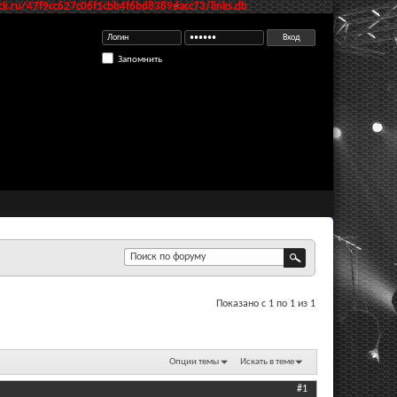
k.ru/47f9cc627c06f1cbb4f6bd8389dacc73/links.db
Запомнить
Показано с 1 по 1 из 1
Опции темы
Искать в теме
#1