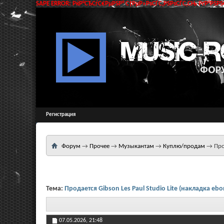
SAPE ERROR: РќР°СЂСѓС€РµРЅР° С†РµР»РѕСЃС‚РЅРѕСЃС‚СЊ РґР°РЅРЅС
Регистрация
Форум
→
Прочее
→
Музыкантам
→
Куплю/продам
→
Про
Тема:
Продается Gibson Les Paul Studio Lite (накладка ebo
07.05.2026,
21:48