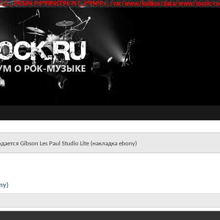
‹С… РїСЂРё Р·Р°РїРёСЃРё РІ С„Р°Р№Р»: /var/www/kulikov/data/www/music-roc
дается Gibson Les Paul Studio Lite (накладка ebony)
ny)