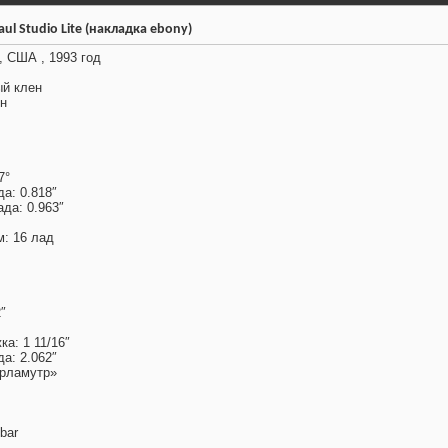
ul Studio Lite (накладка ebony)
 США , 1993 год
ый клен
он
7°
а: 0.818″
да: 0.963″
м: 16 лад
″
а: 1 11/16″
а: 2.062″
ерламутр»
bar