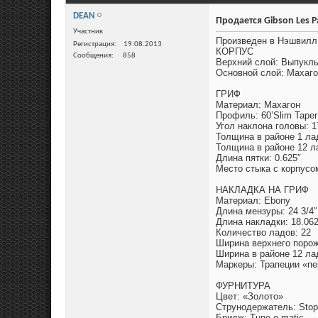
DEAN
Продается Gibson Les Pa
Участник
Произведен в Нэшвилл,
Регистрация
19.08.2013
КОРПУС
Сообщения
858
Верхний слой: Выпукл
Основной слой: Махаг
ГРИФ
Материал: Махагон
Профиль: 60’Slim Taper
Угол наклона головы: 1
Толщина в районе 1 лад
Толщина в районе 12 ла
Длина пятки: 0.625″
Место стыка с корпусо
НАКЛАДКА НА ГРИФ
Материал: Ebony
Длина мензуры: 24 3/4″
Длина накладки: 18.062
Количество ладов: 22
Ширина верхнего порожк
Ширина в районе 12 лад
Маркеры: Трапеции «п
ФУРНИТУРА
Цвет: «Золото»
Струнодержатель: Stop
Бридж: Tune-o-matic