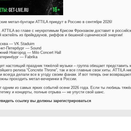
кие метал-бунтари ATTILA приедут в Россию в сентябре 2026!
, ATTILA во главе с неукротимым Крисом Фронзаком доставит в российс
 коктейль из брейкдаунов, риффов и бешеной сценической энергии!
осква — VK Staduim
нкт-Петербург — Sound
ний Новгород — Milo Concert Hall
атеринбург — Fabrika
ет настоящий праздник тяжёлой музыки – группа обещает представить 
йшего релиза “Concrete Throne”, так и все главные свои хиты. ATTILA ни
 и всегда делали все в угоду своим фанам. И вот теперь они возвращаю
олжны проходить метал-вечеринки в России.
т одним из самых ярких событий осени 2026 года. Если ты любишь тяж
гетику и концерты, полные отрыва — не упусти свой шанс.
увидеть ссылку вы должны зарегистрироваться