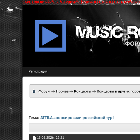
SAPE ERROR: РќР°СЂСѓС€РµРЅР° С†РµР»РѕСЃС‚РЅРѕСЃС‚СЊ РґР°РЅРЅС
Регистрация
Форум
→
Прочее
→
Концерты
→
Концерты в других горо
Тема:
ATTILA анонсировали российский тур!
15.05.2026,
22:21