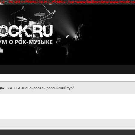
‹С… РїСЂРё Р·Р°РїРёСЃРё РІ С„Р°Р№Р»: /var/www/kulikov/data/www/music-roc
дах
→
ATTILA анонсировали российский тур!