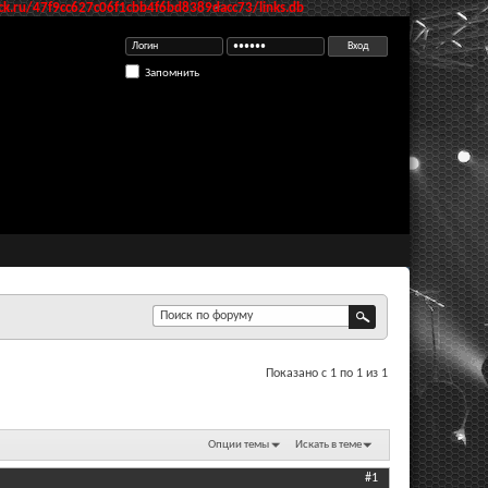
k.ru/47f9cc627c06f1cbb4f6bd8389dacc73/links.db
Запомнить
Показано с 1 по 1 из 1
Опции темы
Искать в теме
#1