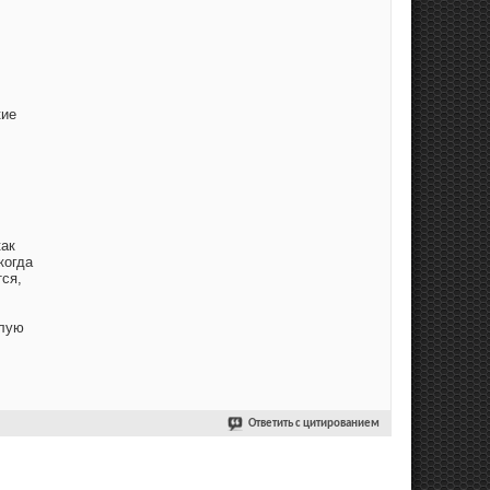
кие
как
когда
тся,
ёлую
Ответить с цитированием