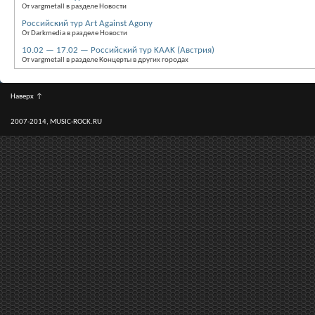
От vargmetall в разделе Новости
Российский тур Art Against Agony
От Darkmedia в разделе Новости
10.02 — 17.02 — Российский тур KAAK (Австрия)
От vargmetall в разделе Концерты в других городах
Наверх
↑
2007-2014, MUSIC-ROCK.RU