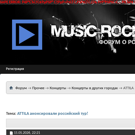
SAPE ERROR: РќР°СЂСѓС€РµРЅР° С†РµР»РѕСЃС‚РЅРѕСЃС‚СЊ РґР°РЅРЅС‹С… РїСЂРё 
Регистрация
Форум
→
Прочее
→
Концерты
→
Концерты в других городах
→
ATTILA
Тема:
ATTILA анонсировали российский тур!
15.05.2026,
22:21