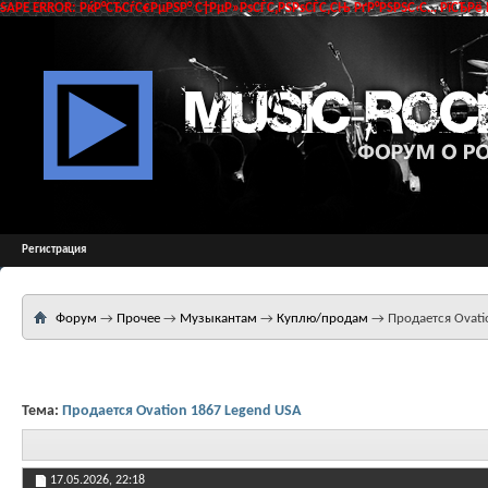
SAPE ERROR: РќР°СЂСѓС€РµРЅР° С†РµР»РѕСЃС‚РЅРѕСЃС‚СЊ РґР°РЅРЅС‹С… РїСЂРё 
Регистрация
Форум
→
Прочее
→
Музыкантам
→
Куплю/продам
→
Продается Ovati
Тема:
Продается Ovation 1867 Legend USA
17.05.2026,
22:18