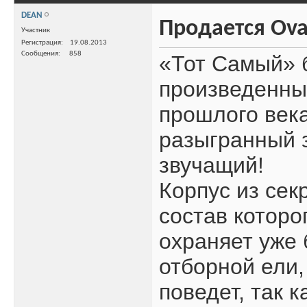
DEAN
Продается Ova
Участник
Регистрация
19.08.2013
Сообщения
858
«Тот Самый» 
произведенный
прошлого века
разыгранный з
звучащий!
Корпус из сек
состав котор
охраняет уже 
отборной ели,
поведет, так к