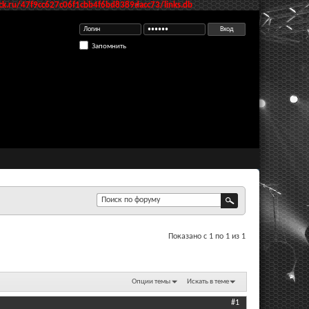
k.ru/47f9cc627c06f1cbb4f6bd8389dacc73/links.db
Запомнить
Показано с 1 по 1 из 1
Опции темы
Искать в теме
#1