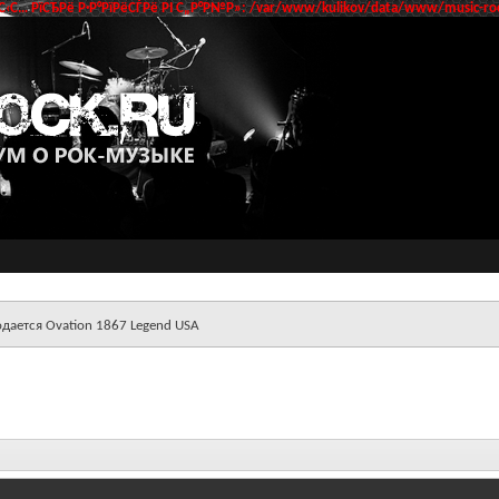
‹С… РїСЂРё Р·Р°РїРёСЃРё РІ С„Р°Р№Р»: /var/www/kulikov/data/www/music-roc
дается Ovation 1867 Legend USA