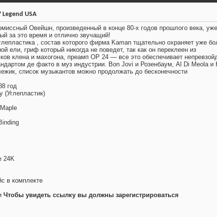
7 Legend USA
миссный Овейшн, произведенный в конце 80-х годов прошлого века, уж
ый за это время и отлично звучащий!
углепластика , состав которого фирма Kaman тщательно охраняет уже бо
ной ели, гриф который никогда не поведет, так как он переклеен из
ков клена и махогона, преамп OP 24 — все это обеспечивает непревзой
ндартом де факто в муз индустрии. Bon Jovi и Розенбаум, Al Di Meola и
алежик, список музыкантов можно продолжать до бесконечности
88 год
y (Углепластик)
/Maple
Binding
e 24K
с в комплекте
и
Чтобы увидеть ссылку вы должны зарегистрироваться