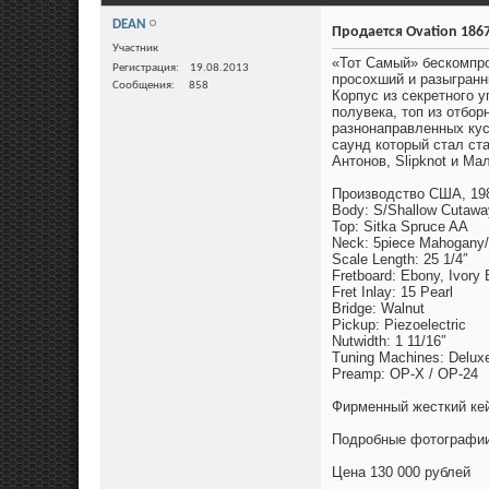
DEAN
Продается Ovation 186
Участник
«Тот Самый» бескомпро
Регистрация
19.08.2013
просохший и разыгранн
Сообщения
858
Корпус из секретного 
полувека, топ из отбор
разнонаправленных кус
саунд который стал ста
Антонов, Slipknot и М
Производство США, 19
Body: S/Shallow Cutawa
Top: Sitka Spruce AA
Neck: 5piece Mahogany
Scale Length: 25 1/4″
Fretboard: Ebony, Ivory 
Fret Inlay: 15 Pearl
Bridge: Walnut
Pickup: Piezoelectric
Nutwidth: 1 11/16″
Tuning Machines: Delux
Preamp: OP-X / OP-24
Фирменный жесткий кей
Подробные фотографи
Цена 130 000 рублей