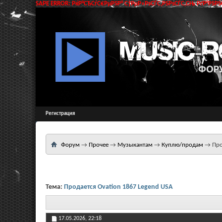
SAPE ERROR: РќР°СЂСѓС€РµРЅР° С†РµР»РѕСЃС‚РЅРѕСЃС‚СЊ РґР°РЅРЅС
Регистрация
Форум
→
Прочее
→
Музыкантам
→
Куплю/продам
→
Про
Тема:
Продается Ovation 1867 Legend USA
17.05.2026,
22:18