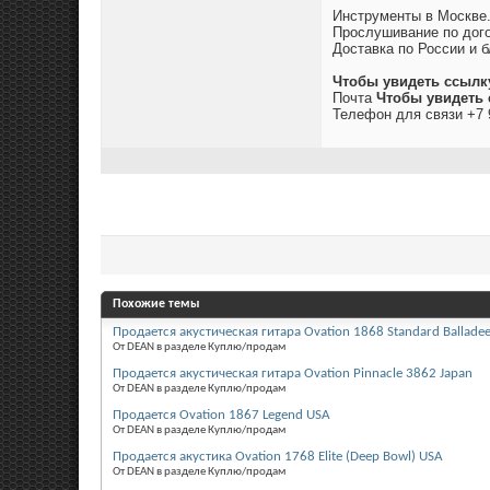
Инструменты в Москве
Прослушивание по дого
Доставка по России и б
Чтобы увидеть ссылк
Почта
Чтобы увидеть 
Телефон для связи +7 
Похожие темы
Продается акустическая гитара Ovation 1868 Standard Ballade
От DEAN в разделе Куплю/продам
Продается акустическая гитара Ovation Pinnacle 3862 Japan
От DEAN в разделе Куплю/продам
Продается Ovation 1867 Legend USA
От DEAN в разделе Куплю/продам
Продается акустика Ovation 1768 Elite (Deep Bowl) USA
От DEAN в разделе Куплю/продам