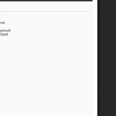
е
лее
денный
 Юрий