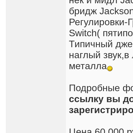
нек и мидл Ja
бридж Jackson
Регулировки-
Switch( пятип
Типичный дже
наглый звук,в
металла
Подробные ф
ссылку вы д
зарегистрир
Цена 60 000 