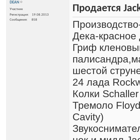
DEAN
Продается Jac
Участник
Регистрация
19.08.2013
Сообщения
858
Производство-
Дека-красное 
Гриф кленовый
палисандра,м
шестой струне
24 лада Rockwe
Колки Schaller
Тремоло Floyd 
Cavity)
Звукоснимате