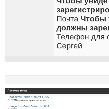
Чтобы увиде
зарегистрир
Почта
Чтобы 
должны заре
Телефон для с
Сергей
Похожие темы
Продается Music Man Axis USA
От DEAN в разделе Куплю/продам
Продается Music Man Luke USA