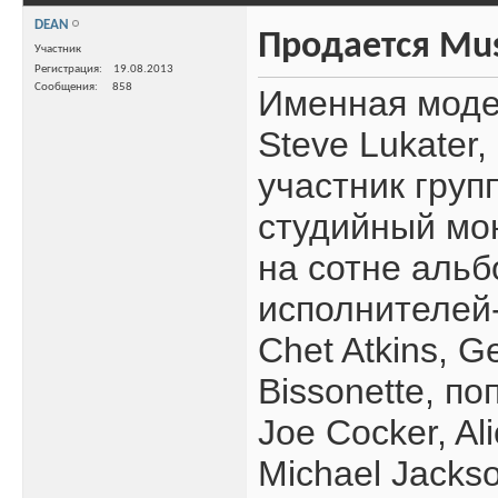
DEAN
Продается Mus
Участник
Регистрация
19.08.2013
Сообщения
858
Именная моде
Steve Lukater
участник груп
студийный мон
на сотне аль
исполнителей
Chet Atkins, 
Bissonette, по
Joe Cocker, Al
Michael Jackso