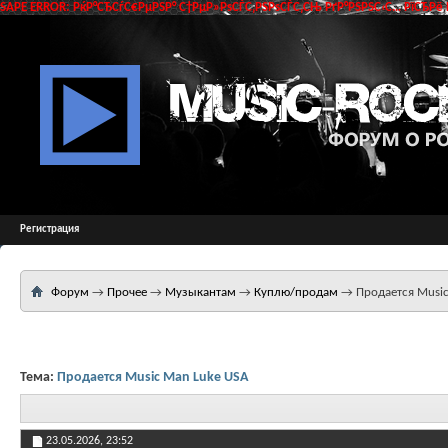
SAPE ERROR: РќР°СЂСѓС€РµРЅР° С†РµР»РѕСЃС‚РЅРѕСЃС‚СЊ РґР°РЅРЅС‹С… РїСЂРё 
Регистрация
Форум
→
Прочее
→
Музыкантам
→
Куплю/продам
→
Продается Musi
Тема:
Продается Music Man Luke USA
23.05.2026,
23:52