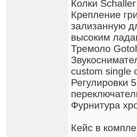
Колки Schalle
Крепление гри
зализанную дл
высоким ладам
Тремоло Gotoh
Звукоснимате
custom single c
Регулировки 
переключатель
Фурнитура хр
Кейс в компле