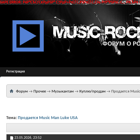
SAPE ERROR: РќР°СЂСѓС€РµРЅР° С†РµР»РѕСЃС‚РЅРѕСЃС‚СЊ РґР°РЅРЅС‹С… РїСЂРё 
Регистрация
Форум
→
Прочее
→
Музыкантам
→
Куплю/продам
→
Продается Musi
Тема:
Продается Music Man Luke USA
23.05.2026,
23:52