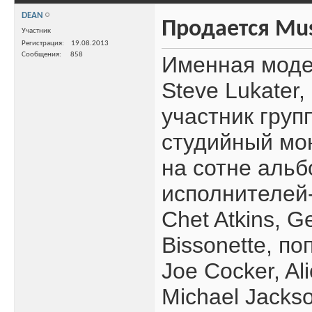
DEAN
Продается Mus
Участник
Регистрация
19.08.2013
Сообщения
858
Именная моде
Steve Lukater
участник груп
студийный мон
на сотне аль
исполнителей
Chet Atkins, 
Bissonette, по
Joe Cocker, Al
Michael Jackso