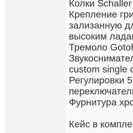
Колки Schalle
Крепление гри
зализанную дл
высоким ладам
Тремоло Gotoh
Звукоснимате
custom single c
Регулировки 
переключатель
Фурнитура хр
Кейс в компле