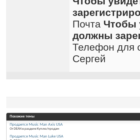
Чтобы увиде
зарегистрир
Почта
Чтобы 
должны заре
Телефон для с
Сергей
Похожие темы
Продается Music Man Axis USA
От DEAN в разделе Куплю/продам
Продается Music Man Luke USA