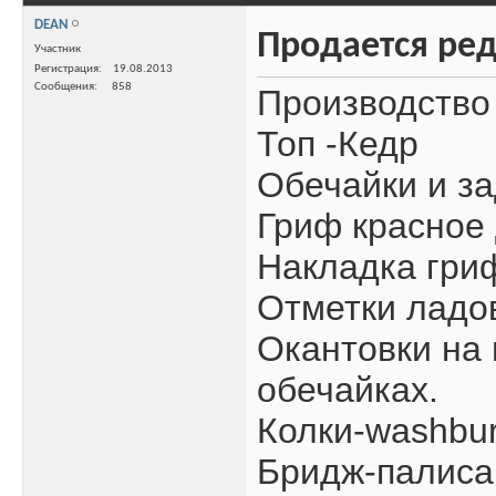
DEAN
Продается ред
Участник
Регистрация
19.08.2013
Сообщения
858
Производство
Топ -Кедр
Обечайки и за
Гриф красное
Накладка гри
Отметки ладов
Окантовки на 
обечайках.
Колки-washbur
Бридж-палиса