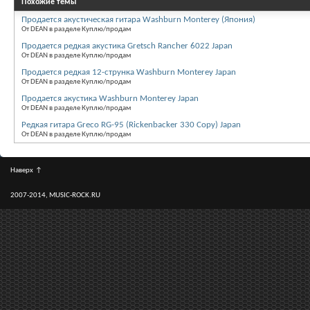
Похожие темы
Продается акустическая гитара Washburn Monterey (Япония)
От DEAN в разделе Куплю/продам
Продается редкая акустика Gretsch Rancher 6022 Japan
От DEAN в разделе Куплю/продам
Продается редкая 12-струнка Washburn Monterey Japan
От DEAN в разделе Куплю/продам
Продается акустика Washburn Monterey Japan
От DEAN в разделе Куплю/продам
Редкая гитара Greco RG-95 (Rickenbacker 330 Copy) Japan
От DEAN в разделе Куплю/продам
Наверх
↑
2007-2014, MUSIC-ROCK.RU