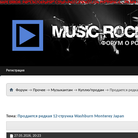
SAPE ERROR: РќР°СЂСѓС€РµРЅР° С†РµР»РѕСЃС‚РЅРѕСЃС‚СЊ РґР°РЅРЅС‹С… РїСЂРё 
Регистрация
Форум
→
Прочее
→
Музыкантам
→
Куплю/продам
→
Продается редка
Тема:
Продается редкая 12-струнка Washburn Monterey Japan
27.05.2026,
20:23