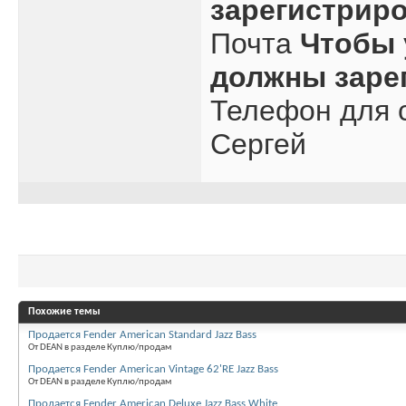
зарегистрир
Почта
Чтобы 
должны заре
Телефон для с
Сергей
Похожие темы
Продается Fender American Standard Jazz Bass
От DEAN в разделе Куплю/продам
Продается Fender American Vintage 62'RE Jazz Bass
От DEAN в разделе Куплю/продам
Продается Fender American Deluxe Jazz Bass White