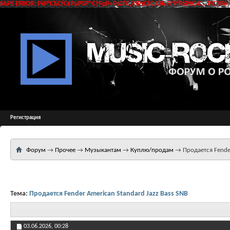
SAPE ERROR: РќР°СЂСѓС€РµРЅР° С†РµР»РѕСЃС‚РЅРѕСЃС‚СЊ РґР°РЅРЅС‹С… РїСЂРё 
Регистрация
Форум
→
Прочее
→
Музыкантам
→
Куплю/продам
→
Продается Fender
Тема:
Продается Fender American Standard Jazz Bass SNB
03.06.2026,
00:28