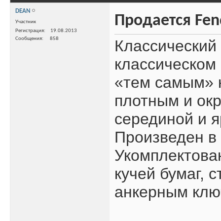
DEAN
Продается Fend
Участник
Регистрация
19.08.2013
Сообщения
858
Классический 
классическом 
«тем самым» 
плотным и ок
серединой и я
Произведен в
Укомплектова
кучей бумаг,
анкерным клю