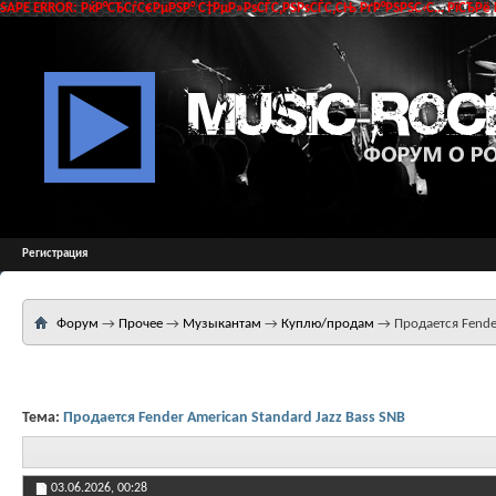
SAPE ERROR: РќР°СЂСѓС€РµРЅР° С†РµР»РѕСЃС‚РЅРѕСЃС‚СЊ РґР°РЅРЅС‹С… РїСЂРё 
Регистрация
Форум
→
Прочее
→
Музыкантам
→
Куплю/продам
→
Продается Fender
Тема:
Продается Fender American Standard Jazz Bass SNB
03.06.2026,
00:28