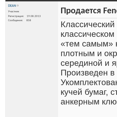
DEAN
Продается Fend
Участник
Регистрация
19.08.2013
Сообщения
858
Классический 
классическом 
«тем самым» 
плотным и ок
серединой и я
Произведен в
Укомплектова
кучей бумаг,
анкерным клю