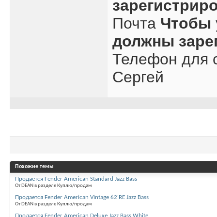
зарегистрир
Почта
Чтобы 
должны заре
Телефон для с
Сергей
Похожие темы
Продается Fender American Standard Jazz Bass
От DEAN в разделе Куплю/продам
Продается Fender American Vintage 62'RE Jazz Bass
От DEAN в разделе Куплю/продам
Продается Fender American Deluxe Jazz Bass White