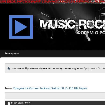
SAPE ERROR: РќР°СЂСѓС€РµРЅР° С†РµР»РѕСЃС‚РЅРѕСЃС‚СЊ РґР°РЅРЅС‹С… РїСЂРё 
Регистрация
Форум
→
Прочее
→
Музыкантам
→
Куплю/продам
→
Продается Grover
Тема:
Продается Grover Jackson Soloist SL.D-115 HH Japan
11.06.2026,
19:28