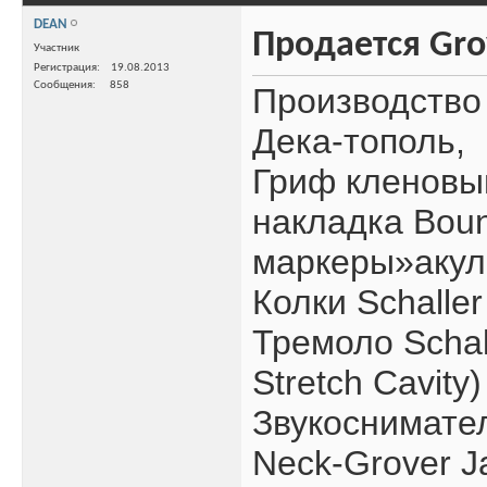
DEAN
Продается Grov
Участник
Регистрация
19.08.2013
Сообщения
858
Производство 
Дека-тополь,
Гриф кленовый
накладка Boun
маркеры»акул
Колки Schaller
Тремоло Schall
Stretch Cavity)
Звукоснимате
Neck-Grover J