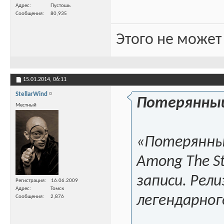
Адрес
Пустошь
Сообщения
80,935
Этого не может
15.01.2014,
06:11
StellarWind
Потерянный
Местный
«Потерянный
Among The S
записи. Рел
Регистрация
16.06.2009
Адрес
Томск
легендарног
Сообщения
2,876