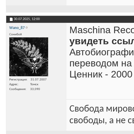
30.07.2025,
12:00
Maschina Reco
Wano_87
Сонибой
увидеть ссы
Автобиография
переводом на 
Ценник - 2000
Регистрация
31.07.2007
Адрес
Томск
Сообщения
33,090
Свобода миров
свободы, а не с