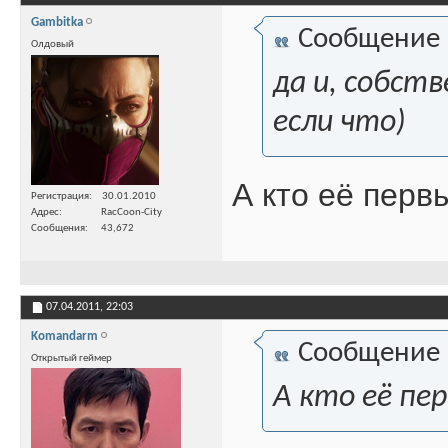
Gambitka
Сообщение
Олдовый
да и, собст
если что)
А кто её перв
Регистрация
30.01.2010
Адрес
RacCoon-City
Сообщения
43,672
07.04.2011,
22:03
Komandarm
Сообщение
Открытый геймер
А кто её пе