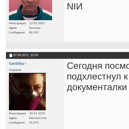
NIИ
Регистрация
23.05.2007
Адрес
Пустошь
Сообщения
80,935
07.04.2011,
22:05
Сегодня посмо
Gambitka
Олдовый
подхлестнул к
документалки
Регистрация
30.01.2010
Адрес
RacCoon-City
Сообщения
43,672