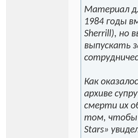
Материал дл
1984 годы в
Sherrill), н
выпускать з
сотрудничес
Как оказалос
архиве супр
смерти их о
том, чтобы 
Stars» увиде