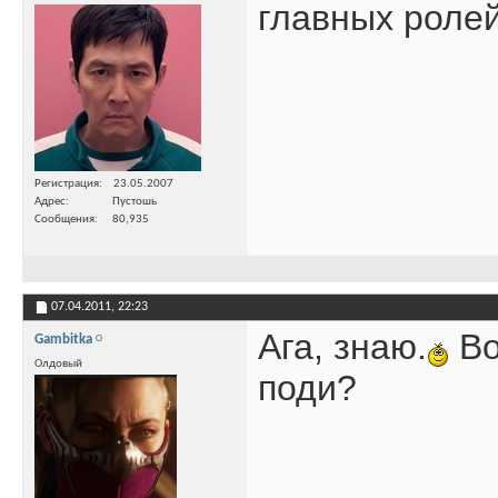
главных ролей
Регистрация
23.05.2007
Адрес
Пустошь
Сообщения
80,935
07.04.2011,
22:23
Ага, знаю.
Во
Gambitka
Олдовый
поди?