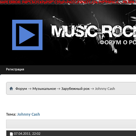
SAPE ERROR: РќР°СЂСѓС€РµРЅР° С†РµР»РѕСЃС‚РЅРѕСЃС‚СЊ РґР°РЅРЅС‹С… РїСЂРё 
Регистрация
Форум
→
Музыкальное
→
Зарубежный рок
→
Johnny Cash
Тема:
Johnny Cash
07.04.2011,
22:02