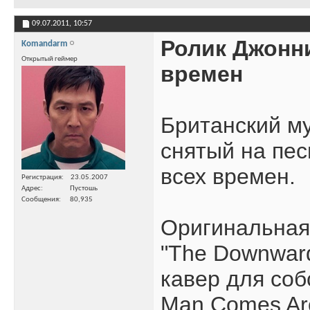
09.07.2011,
10:57
Ролик Джонн
Komandarm
Открытый геймер
времен
Британский м
снятый на пе
всех времен.
Регистрация
23.05.2007
Адрес
Пустошь
Сообщения
80,935
Оригинальная 
"The Downward
кавер для соб
Man Comes Ar