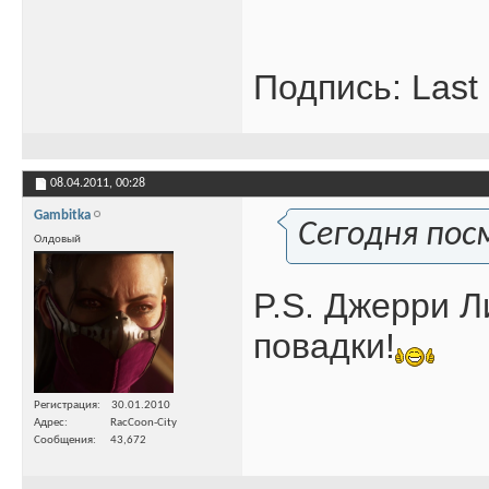
Подпись: Last 
08.04.2011,
00:28
Gambitka
Сегодня посм
Олдовый
P.S. Джерри Л
повадки!
Регистрация
30.01.2010
Адрес
RacCoon-City
Сообщения
43,672