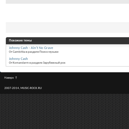
Похожие темы
Johnny Cash - Ain’t No Grave
От Gambitka в разделе Поиск музыки
Johnny Cash
От Komandarm в разделе Зарубежный рок
Наверх
↑
2007-2014, MUSIC-ROCK.RU