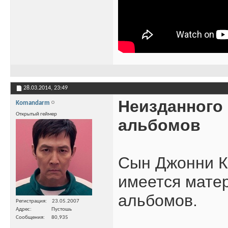
28.03.2014,
23:49
Неизданного 
Komandarm
Открытый геймер
альбомов
Сын Джонни Кэ
имеется матер
альбомов.
Регистрация
23.05.2007
Адрес
Пустошь
Сообщения
80,935