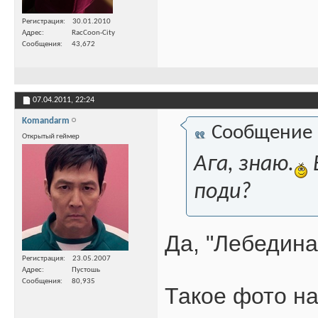
Регистрация
30.01.2010
Адрес
RacCoon-City
Сообщения
43,672
07.04.2011,
22:24
Komandarm
Сообщение
Открытый геймер
Ага, знаю.
поди?
Да, "Лебедина
Регистрация
23.05.2007
Адрес
Пустошь
Сообщения
80,935
Такое фото на