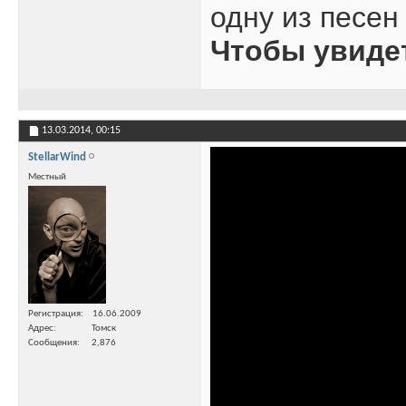
одну из песен
Чтобы увиде
13.03.2014,
00:15
StellarWind
Местный
Регистрация
16.06.2009
Адрес
Томск
Сообщения
2,876