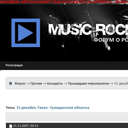
SAPE ERROR: РќР°СЂСѓС€РµРЅР° С†РµР»РѕСЃС‚РЅРѕСЃС‚СЊ РґР°РЅРЅС‹С… РїСЂРё 
Регистрация
Форум
→
Прочее
→
Концерты
→
Прошедшие мероприятия
→
15 декаб
Тема:
15 декабря, Fакел - Гражданская оборона
21.11.2007,
00:13