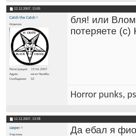
12.12.2007,
11:05
бля! или Влом
Catch the Catch
Новичок
потеряете (с) 
Регистрация
19.06.2007
Адрес
не из Челябы
Сообщения
50
Horror punks, p
12.12.2007,
13:58
Да ебал я фио
casper
Участник