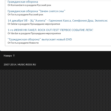
Гражданская оборона
От Komandarm в разделе Русский рок
Гражданская оборона "Зачем снятся сны"
От Гость в разделе Русский рок
14 декабря`08 - ЗЦ "Аэлита" - Гармония Хаоса, Симфония Душ, Эклипсис
От Seldar в разделе Прошедшие мероприятия
1-го ИЮНЯ НК FАКЕЛ. ROCK OUT FEST! ПЕРВОЕ СОБЫТИЕ ЛЕТА!
От Vardan в разделе Прошедшие мероприятия
''Гражданская оборона'' выпускает новый DVD
От Гость в разделе Новости
Наверх
↑
2007-2014, MUSIC-ROCK.RU