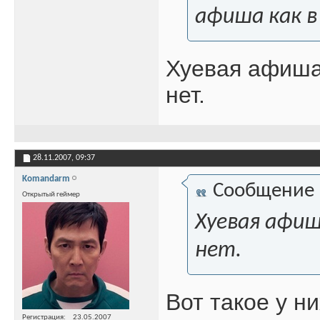
афиша как в
Хуевая афиша
нет.
28.11.2007,
09:37
Komandarm
Сообщение
Открытый геймер
Хуевая афиш
нет.
Вот такое у н
Регистрация
23.05.2007