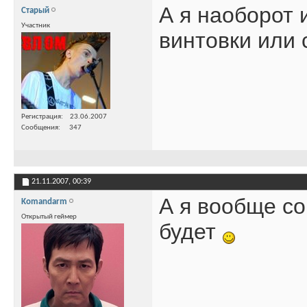
А я наоборот 
Старый
Участник
винтовки или
Регистрация
23.06.2007
Сообщения
347
21.11.2007,
00:39
А я вообще со
Komandarm
Открытый геймер
будет