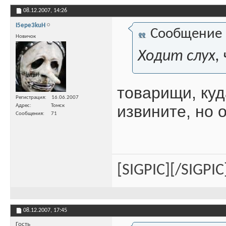
08.12.2007,
14:26
I5epe3kuH
Сообщение
Новичок
Ходит слух,
товарищи, куд
Регистрация
16.06.2007
извините, но 
Адрес
Томск
Сообщения
71
[SIGPIC][/SIGPIC
08.12.2007,
17:45
Гость