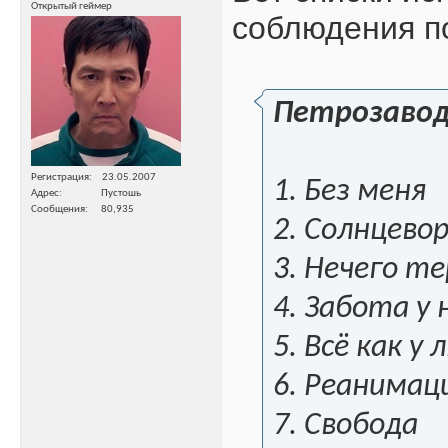
Открытый геймер
соблюдения п
Петрозаводс
Регистрация
23.05.2007
1. Без меня
Адрес
Пустошь
Сообщения
80,935
2. Солнцево
3. Нечего т
4. Забота у 
5. Всё как у
6. Реанимац
7. Свобода