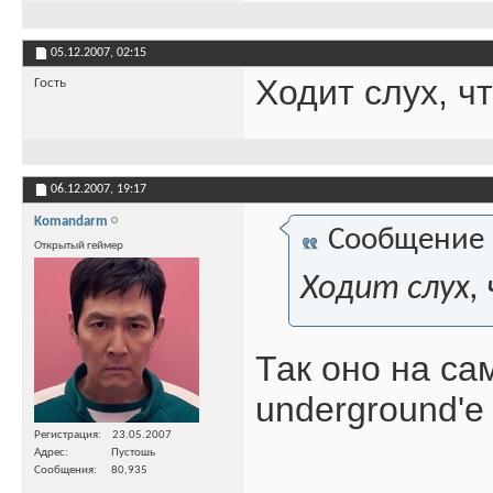
05.12.2007,
02:15
Ходит слух, ч
Гость
06.12.2007,
19:17
Komandarm
Сообщение
Открытый геймер
Ходит слух,
Так оно на са
underground'е
Регистрация
23.05.2007
Адрес
Пустошь
Сообщения
80,935