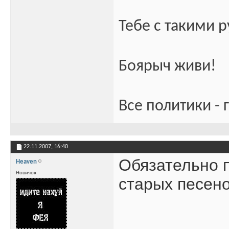
Тебе с такими 
Боярыч живи!
Все политики - 
22.11.2007,
16:40
Обязательно п
Heaven
Новичок
старых песено