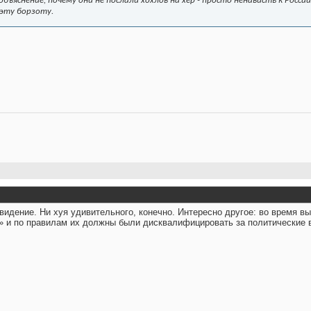
бъяснение, почему они не послали хохлов на хер - просто ненависть к России
эту борзоту.
видение. Ни хуя удивительного, конечно. Интересно другое: во время 
» и по правилам их должны были дисквалифицировать за политические в