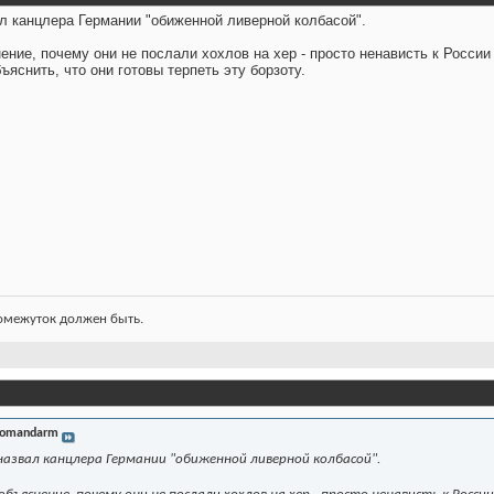
л канцлера Германии "обиженной ливерной колбасой".
ение, почему они не послали хохлов на хер - просто ненависть к России
бъяснить, что они готовы терпеть эту борзоту.
ромежуток должен быть.
omandarm
назвал канцлера Германии "обиженной ливерной колбасой".