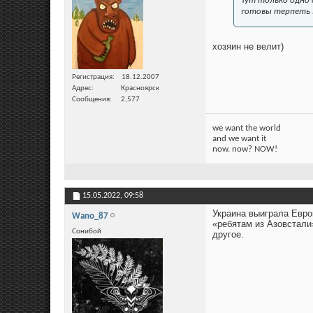
Тут только одно о
готовы терпеть 
хозяин не велит)
Регистрация
18.12.2007
Адрес
Красноярск
Сообщения
2,577
we want the world
and we want it
now. now? NOW!
15.05.2022,
09:58
Украина выиграла Евро
Wano_87
«ребятам из Азовстали
Сонибой
другое.