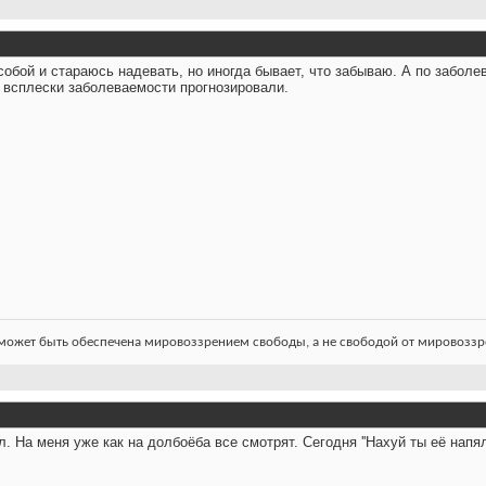
собой и стараюсь надевать, но иногда бывает, что забываю. А по заболе
всплески заболеваемости прогнозировали.
ожет быть обеспечена мировоззрением свободы, а не свободой от мировоззре
л. На меня уже как на долбоёба все смотрят. Сегодня ''Нахуй ты её напял