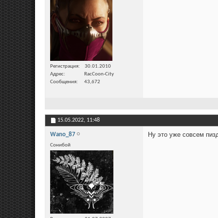
Регистрация
30.01.2010
Адрес
RacCoon-City
Сообщения
43,672
15.05.2022,
11:48
Ну это уже совсем пи
Wano_87
Сонибой