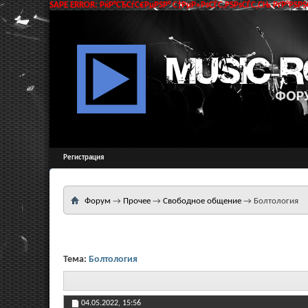
SAPE ERROR: РќР°СЂСѓС€РµРЅР° С†РµР»РѕСЃС‚РЅРѕСЃС‚СЊ РґР°РЅРЅС
Регистрация
Форум
→
Прочее
→
Свободное общение
→
Болтология
Тема:
Болтология
04.05.2022,
15:56