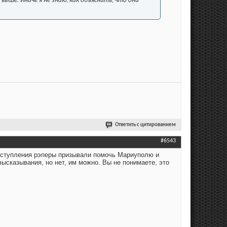
 выше. Иначе я не знаю, как объяснить, что они
Ответить с цитированием
#6543
выступления рэперы призывали помочь Мариуполю и
ысказывания, но нет, им можно. Вы не понимаете, это