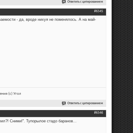
Ответить с цитированием
#6545
ваемости - да, вроде нихуя не поменялось. А на май-
ния (с) Угол
Ответить с цитированием
#6546
ил?! Сними!''. Тупорылое стадо баранов...