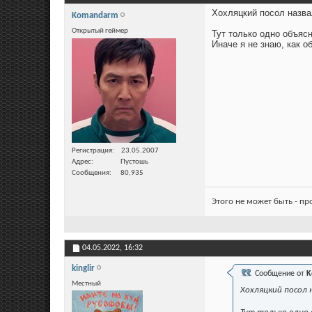
Хохляцкий посол назва
Komandarm
Открытый геймер
Тут только одно объясн
Иначе я не знаю, как о
Регистрация
23.05.2007
Адрес
Пустошь
Сообщения
80,935
Этого не может быть - п
04.05.2022,
16:32
kinglir
Сообщение от
K
Местный
Хохляцкий посол 