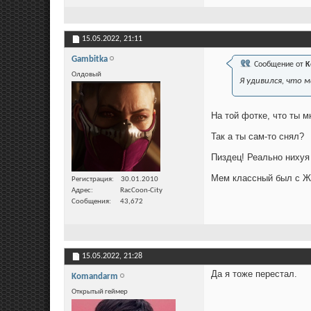
15.05.2022,
21:11
Gambitka
Сообщение от
K
Олдовый
Я удивился, что м
На той фотке, что ты м
Так а ты сам-то снял?
Пиздец! Реально нихуя
Мем классный был с Ж
Регистрация
30.01.2010
Адрес
RacCoon-City
Сообщения
43,672
15.05.2022,
21:28
Да я тоже перестал.
Komandarm
Открытый геймер