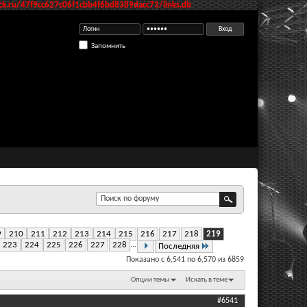
k.ru/47f9cc627c06f1cbb4f6bd8389dacc73/links.db
Запомнить
9
210
211
212
213
214
215
216
217
218
219
223
224
225
226
227
228
...
Последняя
Показано с 6,541 по 6,570 из 6859
Опции темы
Искать в теме
#6541