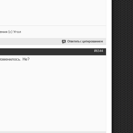
ния (с) Угол
Ответить с цитированием
#6544
 изменилось. Не?