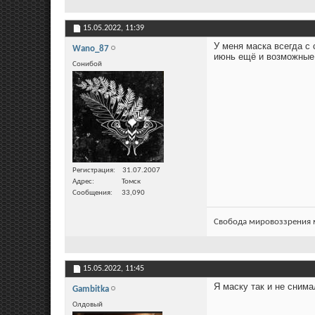
15.05.2022,
11:39
У меня маска всегда с 
Wano_87
июнь ещё и возможные 
Сонибой
Регистрация
31.07.2007
Адрес
Томск
Сообщения
33,090
Свобода мировоззрения м
15.05.2022,
11:45
Я маску так и не снима
Gambitka
Олдовый