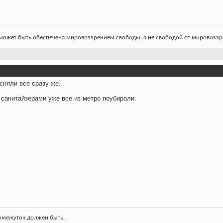
ожет быть обеспечена мировоззрением свободы, а не свободой от мировоззре
сняли все сразу же.
 санитайзерами уже все из метро поубирали.
ромежуток должен быть.