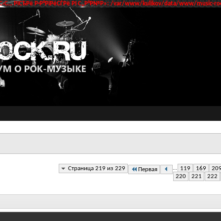
‹С… РїСЂРё Р·Р°РїРёСЃРё РІ С„Р°Р№Р»: /var/www/kulikov/data/www/music-roc
Страница 219 из 229
...
119
169
20
Первая
220
221
222