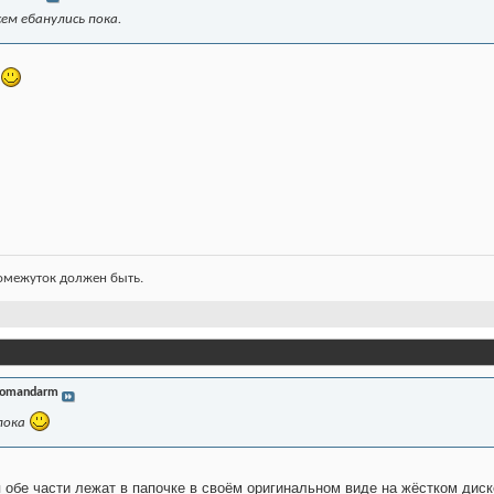
сем ебанулись пока.
ромежуток должен быть.
omandarm
 пока
 обе части лежат в папочке в своём оригинальном виде на жёстком дис