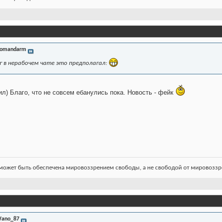
omandarm
г в нерабочем чате это предполагал:
л) Благо, что не совсем ебанулись пока. Новость - фейк
ожет быть обеспечена мировоззрением свободы, а не свободой от мировоззре
ano_87