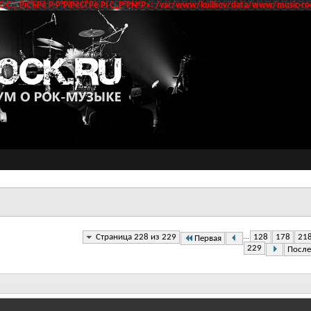
‹С… РїСЂРё Р·Р°РїРёСЃРё РІ С„Р°Р№Р»: /var/www/kulikov/data/www/music-roc
Страница 228 из 229
...
128
178
21
Первая
229
После