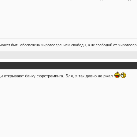
ожет быть обеспечена мировоззрением свободы, а не свободой от мировоззре
ди открывают банку сюрстреминга. Бля, я так давно не ржал