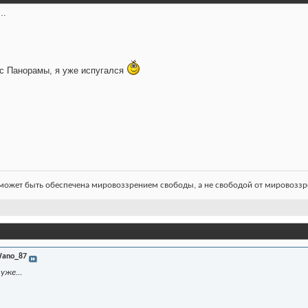
..
 с Панорамы, я уже испугался
ожет быть обеспечена мировоззрением свободы, а не свободой от мировоззре
ano_87
уже...