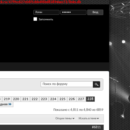
k.ru/47f9cc627c06f1cbb4f6bd8389dacc73/links.db
Запомнить
8
219
220
221
222
223
224
225
226
227
228
дняя
Показано с 6,811 по 6,840 из 6859
Опции темы
Искать в теме
#6811