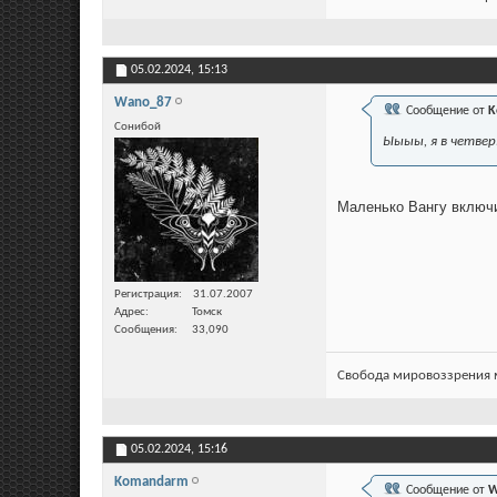
05.02.2024,
15:13
Wano_87
Сообщение от
K
Сонибой
Ыыыы, я в четвер
Маленько Вангу включи
Регистрация
31.07.2007
Адрес
Томск
Сообщения
33,090
Свобода мировоззрения м
05.02.2024,
15:16
Komandarm
Сообщение от
W