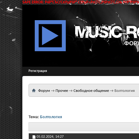
SAPE ERROR: РќР°СЂСѓС€РµРЅР° С†РµР»РѕСЃС‚РЅРѕСЃС‚СЊ РґР°РЅРЅС
Регистрация
Форум
→
Прочее
→
Свободное общение
→
Болтология
Тема:
Болтология
05.02.2024,
14:27