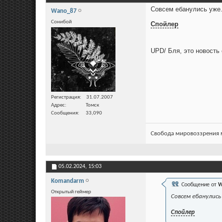
Совсем ебанулись уже.
Wano_87
Сонибой
Спойлер
UPD/ Бля, это новость
Регистрация
31.07.2007
Адрес
Томск
Сообщения
33,090
Свобода мировоззрения м
05.02.2024,
15:03
Komandarm
Сообщение от
W
Открытый геймер
Совсем ебанулись 
Спойлер