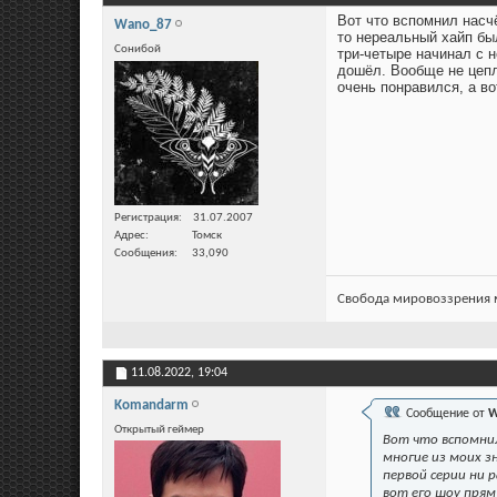
Вот что вспомнил насчё
Wano_87
то нереальный хайп был
Сонибой
три-четыре начинал с н
дошёл. Вообще не цепл
очень понравился, а во
Регистрация
31.07.2007
Адрес
Томск
Сообщения
33,090
Свобода мировоззрения м
11.08.2022,
19:04
Komandarm
Сообщение от
W
Открытый геймер
Вот что вспомнил
многие из моих з
первой серии ни р
вот его шоу прям