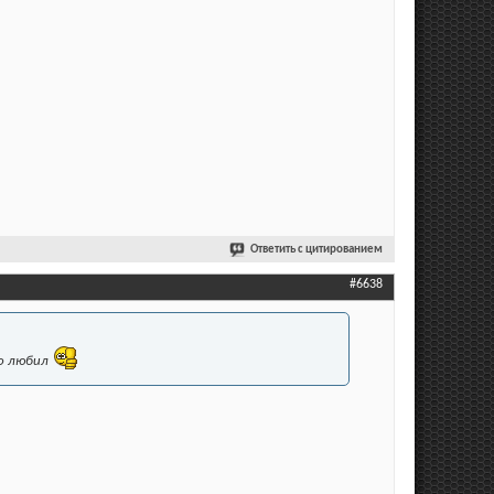
Ответить с цитированием
#6638
го любил