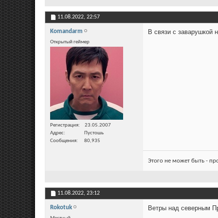
11.08.2022,
22:57
Komandarm
В связи с заварушкой н
Открытый геймер
Регистрация
23.05.2007
Адрес
Пустошь
Сообщения
80,935
Этого не может быть - п
11.08.2022,
23:12
Rokotuk
Ветры над северным Пр