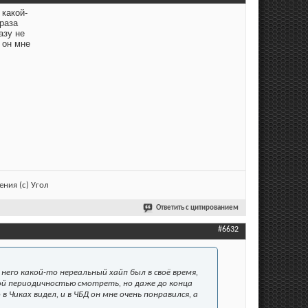
 какой-
раза
азу не
 он мне
ния (с) Угол
Ответить с цитированием
#6632
его какой-то нереальный хайп был в своё время,
рой периодичностью смотреть, но даже до конца
в Чиках видел, и в ЧБД он мне очень понравился, а