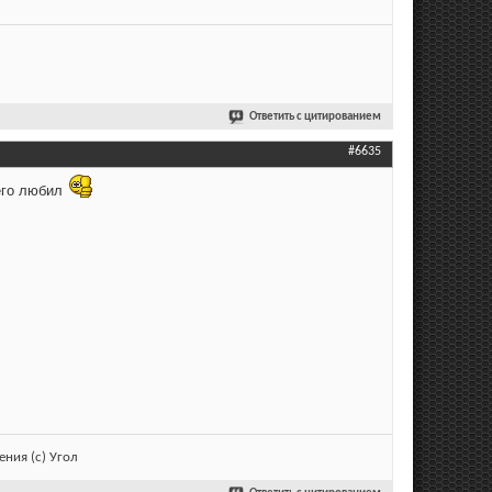
Ответить с цитированием
#6635
его любил
ния (с) Угол