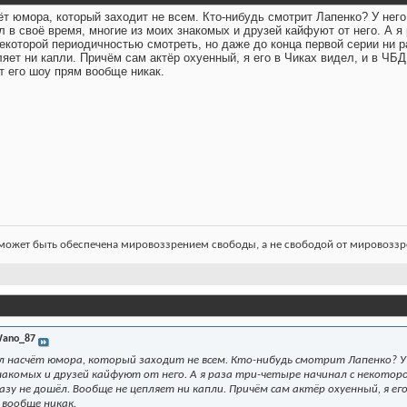
т юмора, который заходит не всем. Кто-нибудь смотрит Лапенко? У него
 в своё время, многие из моих знакомых и друзей кайфуют от него. А я 
екоторой периодичностью смотреть, но даже до конца первой серии ни р
яет ни капли. Причём сам актёр охуенный, я его в Чиках видел, и в ЧБД
т его шоу прям вообще никак.
ожет быть обеспечена мировоззрением свободы, а не свободой от мировоззре
ano_87
 насчёт юмора, который заходит не всем. Кто-нибудь смотрит Лапенко? У н
накомых и друзей кайфуют от него. А я раза три-четыре начинал с некото
азу не дошёл. Вообще не цепляет ни капли. Причём сам актёр охуенный, я его 
 вообще никак.