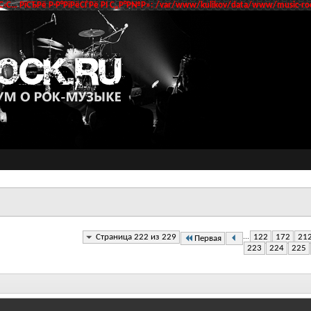
‹С… РїСЂРё Р·Р°РїРёСЃРё РІ С„Р°Р№Р»: /var/www/kulikov/data/www/music-roc
Страница 222 из 229
...
122
172
21
Первая
223
224
225