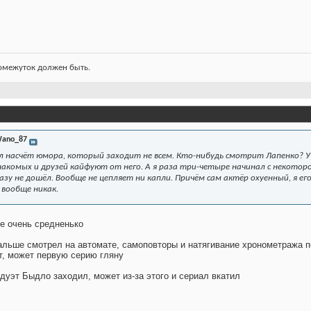
ромежуток должен быть.
ano_87
 насчёт юмора, который заходит не всем. Кто-нибудь смотрит Лапенко? У н
накомых и друзей кайфуют от него. А я раза три-четыре начинал с некото
азу не дошёл. Вообще не цепляет ни капли. Причём сам актёр охуенный, я его 
 вообще никак.
е очень средненько
альше смотрел на автомате, самоповторы и натягивание хронометража 
, может первую серию гляну
дуэт Быдло заходил, может из-за этого и сериал вкатил