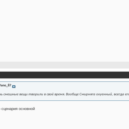
ano_87
нь смешные вещи творили в своё время. Вообще Смирняга охуенный, всегда е
р сценария основной