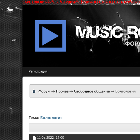
SAPE ERROR: РќР°СЂСѓС€РµРЅР° С†РµР»РѕСЃС‚РЅРѕСЃС‚СЊ РґР°РЅРЅС
Регистрация
Форум
→
Прочее
→
Свободное общение
→
Болтология
Тема:
Болтология
11.08.2022,
19:00