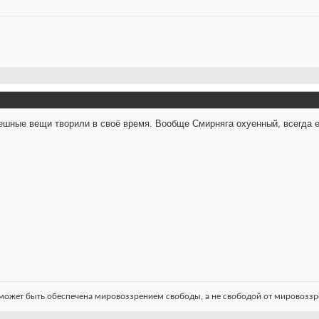
ешные вещи творили в своё время. Вообще Смирняга охуенный, всегда 
ожет быть обеспечена мировоззрением свободы, а не свободой от мировоззре