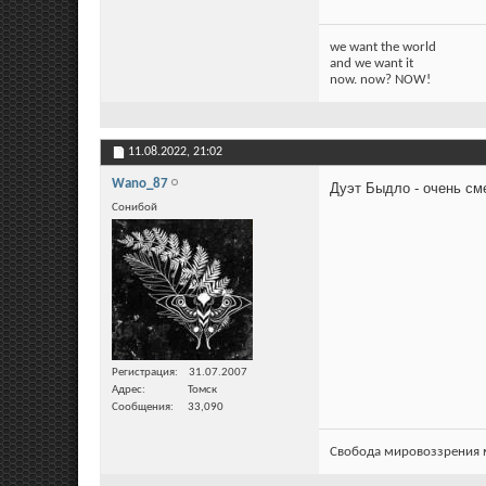
we want the world
and we want it
now. now? NOW!
11.08.2022,
21:02
Wano_87
Дуэт Быдло - очень см
Сонибой
Регистрация
31.07.2007
Адрес
Томск
Сообщения
33,090
Свобода мировоззрения м