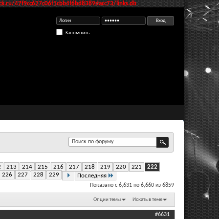
k.ru/47f9cc627c06f1cbb4f6bd8389dacc73/links.db
Запомнить
2
213
214
215
216
217
218
219
220
221
222
226
227
228
229
Последняя
Показано с 6,631 по 6,660 из 6859
Опции темы
Искать в теме
#6631