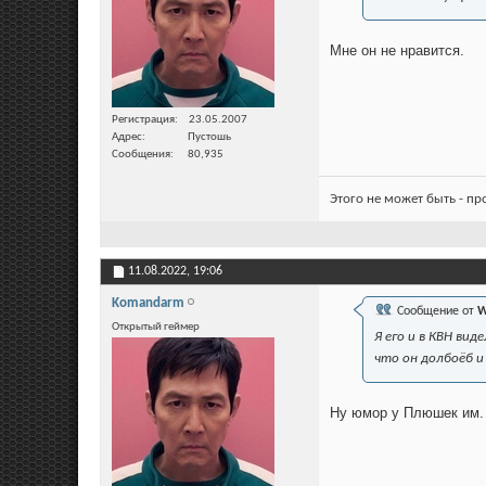
Мне он не нравится.
Регистрация
23.05.2007
Адрес
Пустошь
Сообщения
80,935
Этого не может быть - п
11.08.2022,
19:06
Komandarm
Сообщение от
W
Открытый геймер
Я его и в КВН ви
что он
долбоёб и
Ну юмор у Плюшек им. 