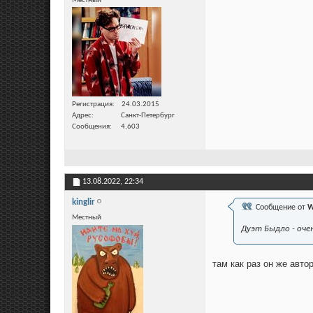
Местный
Регистрация
24.03.2015
Адрес
Санкт-Петербург
Сообщения
4,603
13.08.2022,
22:34
kinglir
Сообщение от
W
Местный
Дуэт Быдло - оче
там как раз он же авто