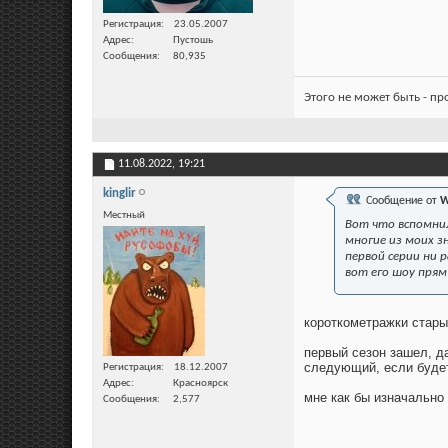
Регистрация
23.05.2007
Адрес
Пустошь
Сообщения
80,935
Этого не может быть - п
11.08.2022,
19:21
kinglir
Сообщение от
W
Местный
Вот что вспомнил
многие из моих з
первой серии ни р
вот его шоу прям
короткометражки стары
первый сезон зашел, д
следующий, если будет
Регистрация
18.12.2007
Адрес
Красноярск
мне как бы изначально 
Сообщения
2,577