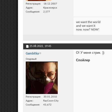
Регистрация
18.12.2007
Адрес
Красноярск
Сообщения
2,577
we want the world
and we want it
now. now? NOW!
25.08.2022,
19:45
О! У меня стрик. ))
Gambitka
Олдовый
Спойлер
Регистрация
30.01.2010
Адрес
RacCoon-City
Сообщения
43,672