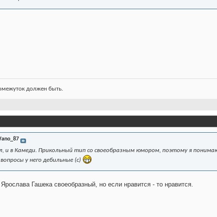
ромежуток должен быть.
ano_87
дел, и в Камеди. Прикольный тип со своеобразным юмором, поэтому я понимаю
 вопросы у него дебильные
(с)
Ярослава Гашека своеобразный, но если нравится - то нравится.