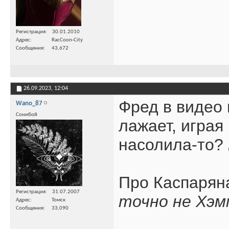
Регистрация
30.01.2010
Адрес
RacCoon-City
Сообщения
43,672
26.09.2023,
12:04
Фред в видео 
Wano_87
Сонибой
лажает, играя
насолила-то?
Про Каспарян
Регистрация
31.07.2007
точно не Хэ
Адрес
Томск
Сообщения
33,090