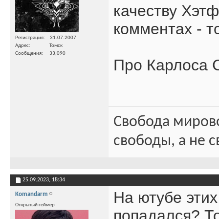
качеству Хэтф
комментах - т
Регистрация
31.07.2007
Адрес
Томск
Сообщения
33,090
Про Карлоса 
Свобода миров
свободы, а не с
25.09.2023,
18:34
На ютубе этих
Komandarm
Открытый геймер
попадался? То