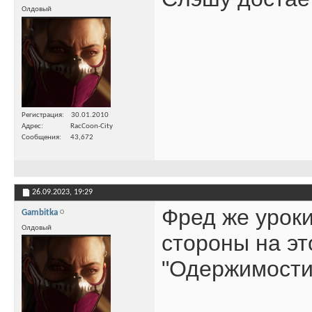
Олдовый
Регистрация
30.01.2010
Адрес
RacCoon-City
Сообщения
43,672
26.09.2023,
19:29
Фред же уроки
Gambitka
Олдовый
стороны на эт
"Одержимости