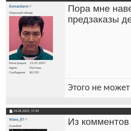
Пора мне нав
Komandarm
Открытый геймер
предзаказы де
Регистрация
23.05.2007
Адрес
Пустошь
Сообщения
80,935
Этого не может
24.06.2023,
17:49
Из комментов 
Wano_87
Сонибой