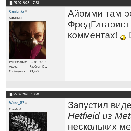
25.09.2023,
17:53
Айомми там р
Gambitka
Олдовый
ФредГитарист 
комментах!
Б
Регистрация
30.01.2010
Адрес
RacCoon-City
Сообщения
43,672
25.09.2023,
18:20
Запустил вид
Wano_87
Сонибой
Hetfield из Met
нескольких ме