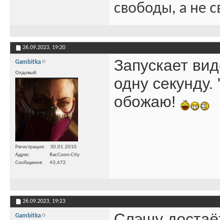
свободы, а не с
26.09.2023,
19:20
Запускает вид
Gambitka
Олдовый
одну секунду. 
обожаю!
Регистрация
30.01.2010
Адрес
RacCoon-City
Сообщения
43,672
26.09.2023,
19:23
Слэшу достаёт
Gambitka