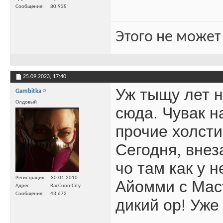
Сообщения
80,935
Этого не может
25.09.2023,
17:40
Уж тыщу лет н
Gambitka
Олдовый
сюда. Чувак н
прочие холсти
Сегодня, внез
чо там как у 
Регистрация
30.01.2010
Айомми с Мас
Адрес
RacCoon-City
Сообщения
43,672
дикий ор! Уже