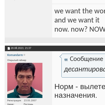
we want the wo
and we want it
now. now? NOW
20.08.2023,
21:37
Komandarm
Сообщение
Открытый геймер
десантирова
Норм - вылете
назначения.
Регистрация
23.05.2007
Адрес
Пустошь