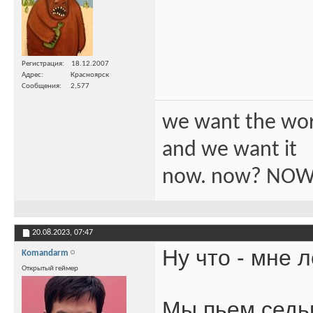
Регистрация
18.12.2007
Адрес
Красноярск
Сообщения
2,577
we want the wo
and we want it
now. now? NOW
20.08.2023,
07:47
Ну что - мне 
Komandarm
Открытый геймер
Мы пьем седь