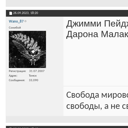
26.09.2023,
18:20
Джимми Пейдж 
Wano_87
Сонибой
Дарона Малак
Регистрация
31.07.2007
Адрес
Томск
Сообщения
33,090
Свобода миров
свободы, а не с