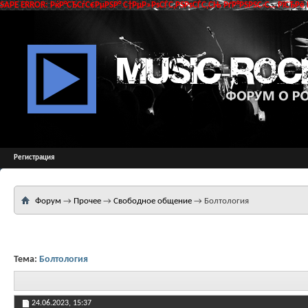
SAPE ERROR: РќР°СЂСѓС€РµРЅР° С†РµР»РѕСЃС‚РЅРѕСЃС‚СЊ РґР°РЅРЅС‹С… РїСЂРё 
Регистрация
Форум
→
Прочее
→
Свободное общение
→
Болтология
Тема:
Болтология
24.06.2023,
15:37