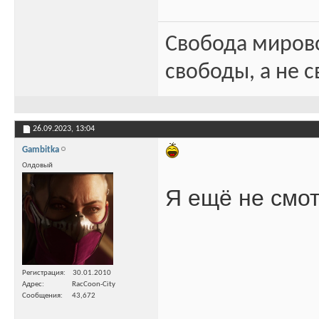
Свобода миров
свободы, а не с
26.09.2023,
13:04
Gambitka
Олдовый
Я ещё не смот
Регистрация
30.01.2010
Адрес
RacCoon-City
Сообщения
43,672