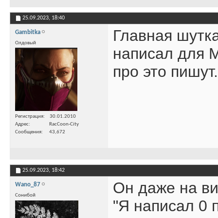
25.09.2023,
18:40
Главная шутка
Gambitka
Олдовый
написал для М
про это пишут
Регистрация
30.01.2010
Адрес
RacCoon-City
Сообщения
43,672
25.09.2023,
18:42
Он даже на ви
Wano_87
Сонибой
"Я написал 0 п