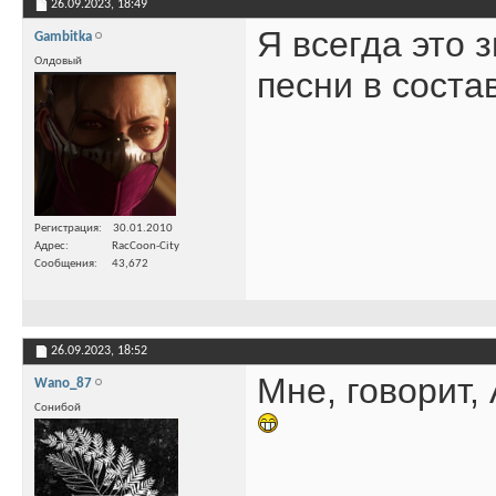
26.09.2023,
18:49
Я всегда это з
Gambitka
Олдовый
песни в соста
Регистрация
30.01.2010
Адрес
RacCoon-City
Сообщения
43,672
26.09.2023,
18:52
Мне, говорит,
Wano_87
Сонибой