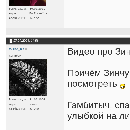
Регистрация
30.01.2010
Адрес
RacCoon-City
Сообщения
43,672
27.09.2023,
14:56
Видео про Зин
Wano_87
Сонибой
Причём Зинчук
посмотреть
Регистрация
31.07.2007
Гамбитыч, спа
Адрес
Томск
Сообщения
33,090
улыбкой на ли