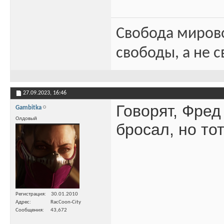
Свобода миров
свободы, а не с
27.09.2023,
16:46
Говорят, Фред
Gambitka
Олдовый
бросал, но тот
Регистрация
30.01.2010
Адрес
RacCoon-City
Сообщения
43,672