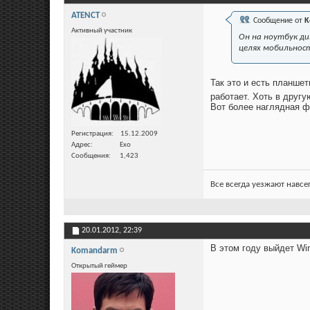
ATENCT
Сообщение от
K
Активный участник
Он на ноутбук ди
целях мобильнос
Так это и есть планшет
работает. Хоть в другу
Вот более наглядная ф
Регистрация
15.12.2009
Адрес
Ехо
Сообщения
1,423
Все всегда уезжают навсе
20.01.2012,
22:39
В этом году выйдет Wi
Komandarm
Открытый геймер