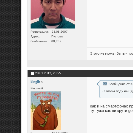
Регистрация
23.05.2007
Адрес
Пустошь
Сообщения
80,935
Этого не может быть - п
20.01.2012,
23:55
kinglir
Сообщение от
K
Местный
В этом году выйд
как и на смартфонах пр
тут уже как ни крути go