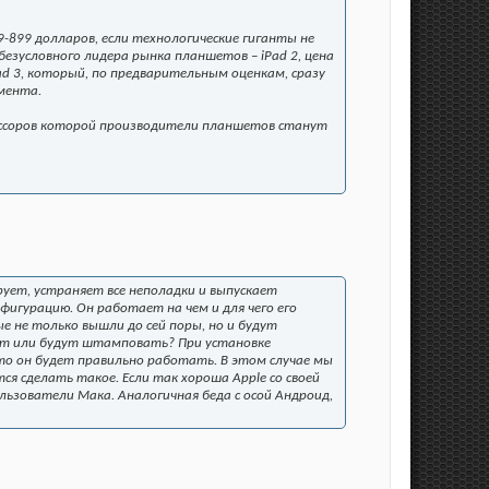
99-899 долларов, если технологические гиганты не
зусловного лидера рынка планшетов – iPad 2, цена
ad 3, который, по предварительным оценкам, сразу
гмента.
оцессоров которой производители планшетов станут
ует, устраняет все неполадки и выпускает
игурацию. Он работает на чем и для чего его
ые не только вышли до сей поры, но и будут
ют или будут штамповать? При установке
то он будет правильно работать. В этом случае мы
ся сделать такое. Если так хороша Apple со своей
льзователи Мака. Аналогичная беда с осой Андроид,