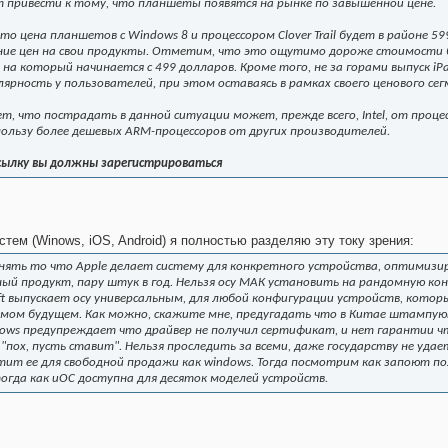
 привести к тому, что планшеты появятся на рынке по завышенной цене.
то цена планшетов с Windows 8 и процессором Clover Trail будет в районе 5
ние цен на свои продукты. Отметим, что это ощутимо дороже стоимости бе
на который начинается с 499 долларов. Кроме того, не за горами выпуск iP
ярность у пользователей, при этом оставаясь в рамках своего ценового се
ет, что пострадать в данной ситуации может, прежде всего, Intel, от пр
ользу более дешевых ARM-процессоров от других производителей.
сылку вы должны зарегистрироваться
истем (Winows, iOS, Android) я полностью разделяю эту току зрения:
нять то что Apple делает систему для конкретного устройства, оптимизир
й продукт, пару штук в год. Нельзя осу МАК установить на рандомную конф
oft выпускает осу универсальным, для любой конфигурации устройств, котор
имом будущем. Как можно, скажите мне, предугадать что в Китае штампу
ows предупреждает что драйвер не получил сертификат, и нет гарантии ч
"пох, пусть ставит". Нельзя проследить за всеми, даже государству не удает
тит ее для свободной продажи как windows. Тогда посмотрим как запоют по
тогда как иОС доступна для десяток моделей устройств.