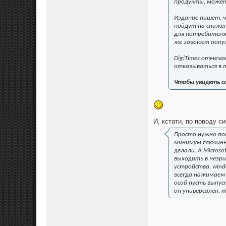
продукты, может
Издание пишет, ч
пойдут на сниже
для потребителя 
же завоюет попул
DigiTimes отмеча
отказываться в п
Чтобы увидеть с
И, кстати, по поводу с
Просто нужно по
минимум глючинны
делали. А Micros
выходить в незр
устройства, wind
всегда нажимаем 
осой пусть выпус
он универсален, 