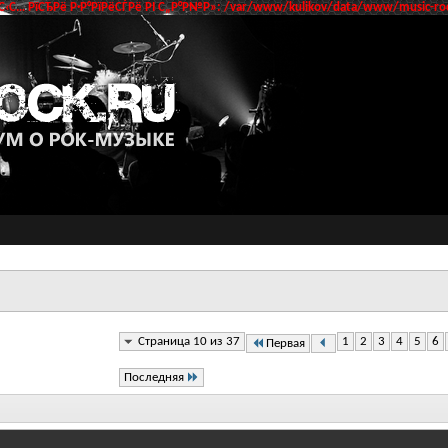
‹С… РїСЂРё Р·Р°РїРёСЃРё РІ С„Р°Р№Р»: /var/www/kulikov/data/www/music-roc
Страница 10 из 37
1
2
3
4
5
6
Первая
Последняя