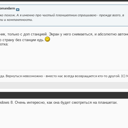
omandarm
ко похож. А я именно про чистый планшетник спрашиваю - прежде всего, в
ти и компактности.
ник, только с доп станцией. Экран у него снимаеться, и абсолютно авто
ю страну без станции едь.
отка:
гда. Вернуться невозможно - вместо нас всегда возвращается кто-то другой. (С)
ndows 8. Очень интересно, как она будет смотреться на планшетах.