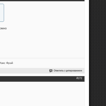
номно
 Макс Фрай
Ответить с цитированием
#272