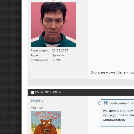
Регистрация
23.05.2007
Адрес
Пустошь
Сообщения
80,935
Этого не может быть - п
05.02.2012,
00:39
kinglir
Сообщение от
K
Местный
Когда-то считал 
приходится ее за
минимализм.