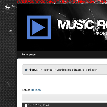
SAPE ERROR: РќР°СЂСѓС€РµРЅР° С†РµР»РѕСЃС‚РЅРѕСЃС‚СЊ РґР°РЅРЅС
Регистрация
Форум
→
Прочее
→
Свободное общение
→
Hi-Tech
Тема:
Hi-Tech
15.01.2012,
15:49