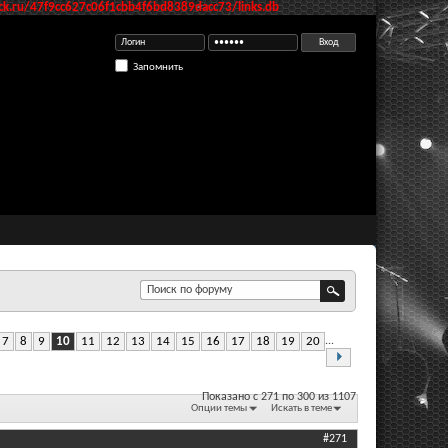
k.ru/47f9cc627c06f1cbb4f6bd8389dacc73/links.db
Запомнить
7
8
9
10
11
12
13
14
15
16
17
18
19
20
...
Показано с 271 по 300 из 1107
Опции темы
Искать в теме
#271