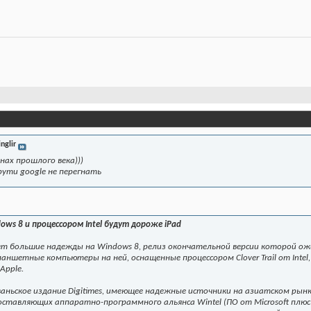
inglir
нах прошлого века)))
рути google не перегнать
ws 8 и процессором Intel будут дороже iPad
ает большие надежды на Windows 8, релиз окончательной версии которой о
аншетные компьютеры на ней, оснащенные процессором Clover Trail от Int
Apple.
аньское издание Digitimes, имеющее надежные источники на азиатском ры
оставляющих аппаратно-программного альянса Wintel (ПО от Microsoft плюс д