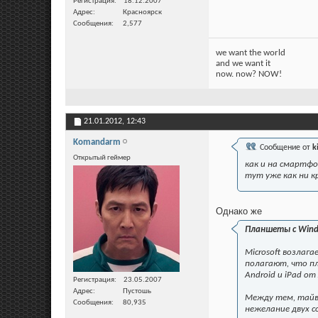
Регистрация
18.12.2007
Адрес
Красноярск
Сообщения
2,577
we want the world
and we want it
now. now? NOW!
21.01.2012,
12:43
Komandarm
Сообщение от
k
Открытый геймер
как и на смартфо
тут уже как ни к
Однако же
Планшеты с Windo
Microsoft возлаг
полагают, что пл
Android и iPad от 
Регистрация
23.05.2007
Адрес
Пустошь
Между тем, тайв
Сообщения
80,935
нежелание двух с