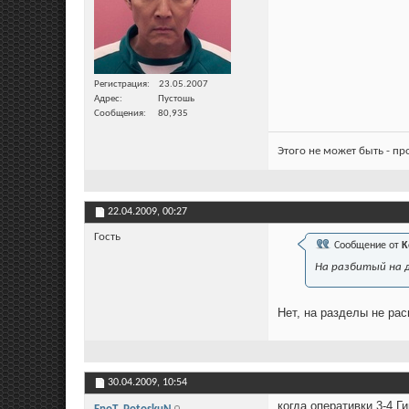
Регистрация
23.05.2007
Адрес
Пустошь
Сообщения
80,935
Этого не может быть - п
22.04.2009,
00:27
Гость
Сообщение от
K
На разбитый на д
Нет, на разделы не рас
30.04.2009,
10:54
когда оперативки 3-4 Г