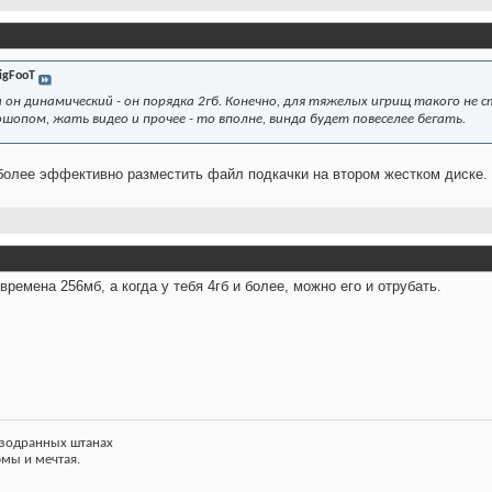
igFooT
гда он динамический - он порядка 2гб. Конечно, для тяжелых игрищ такого н
опом, жать видео и прочее - то вполне, винда будет повеселее бегать.
более эффективно разместить файл подкачки на втором жестком диске.
ремена 256мб, а когда у тебя 4гб и более, можно его и отрубать.
азодранных штанах
фмы и мечтая.