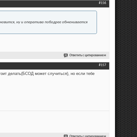
#156
тановится, ну и оператива пободрее обменивается
Ответить с цитированием
#157
стоит делать(БСОД может случиться), но если тебе
Ответить с цитированием