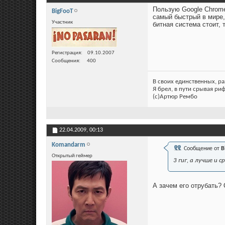
Пользую Google Chrome 
BigFooT
самый быстрый в мире, 
Участник
битная система стоит, 
Регистрация
09.10.2007
Сообщения
400
В своих единственных, р
Я брел, в пути срывая ри
(c)Артюр Рембо
22.04.2009,
00:13
Komandarm
Сообщение от
B
Открытый геймер
3 гиг, а лучше и
А зачем его отрубать?