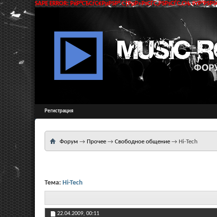
SAPE ERROR: РќР°СЂСѓС€РµРЅР° С†РµР»РѕСЃС‚РЅРѕСЃС‚СЊ РґР°РЅРЅС
Регистрация
Форум
→
Прочее
→
Свободное общение
→
Hi-Tech
Тема:
Hi-Tech
22.04.2009,
00:11