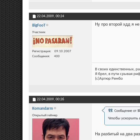
22.04.2009,
00:24
Ну про второй хдд я не
BigFooT
Участник
Регистрация
09.10.2007
Сообщения
400
В своих единственных, р
Я брел, в пути срывая ри
(c)Артюр Рембо
22.04.2009,
00:26
Komandarm
Сообщение от
S
Открытый геймер
Чтобы ускорить 
На разбитый на два раз