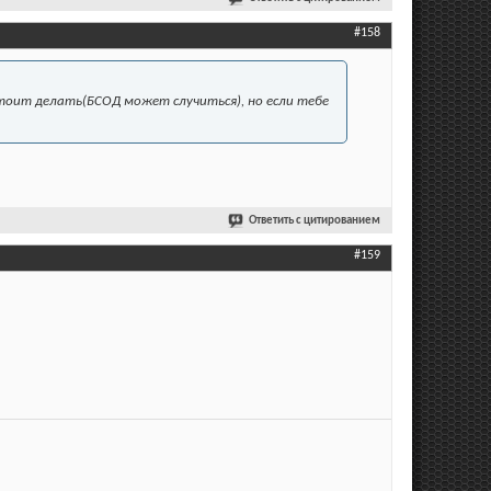
#158
е стоит делать(БСОД может случиться), но если тебе
Ответить с цитированием
#159