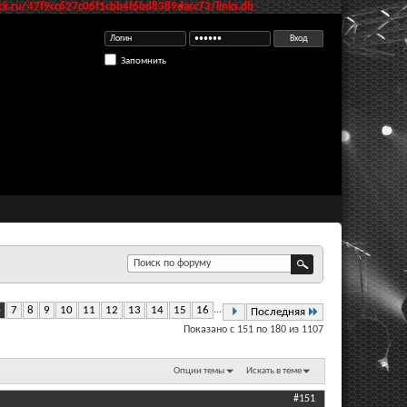
k.ru/47f9cc627c06f1cbb4f6bd8389dacc73/links.db
Запомнить
6
7
8
9
10
11
12
13
14
15
16
...
Последняя
Показано с 151 по 180 из 1107
Опции темы
Искать в теме
#151