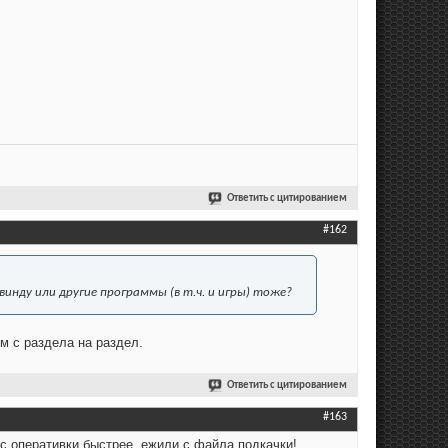
Ответить с цитированием
#162
инду или другие программы (в т.ч. и игры) тоже?
ем с раздела на раздел.
Ответить с цитированием
#163
е с оперативки быстрее, ежили с файла подкачки!