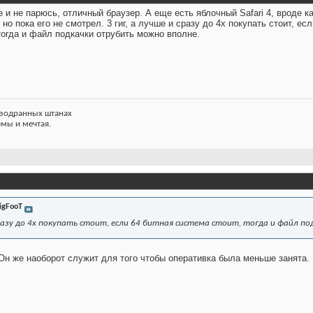
и не парюсь, отличный браузер. А еще есть яблочный Safari 4, вроде к
но пока его не смотрел. 3 гиг, а лучше и сразу до 4х покупать стоит, есл
тогда и файл подкачки отрубить можно вполне.
азодранных штанах
фмы и мечтая.
igFooT
 сразу до 4х покупать стоит, если 64 битная система стоит, тогда и файл 
 Он же наоборот служит для того чтобы оперативка была меньше занята.