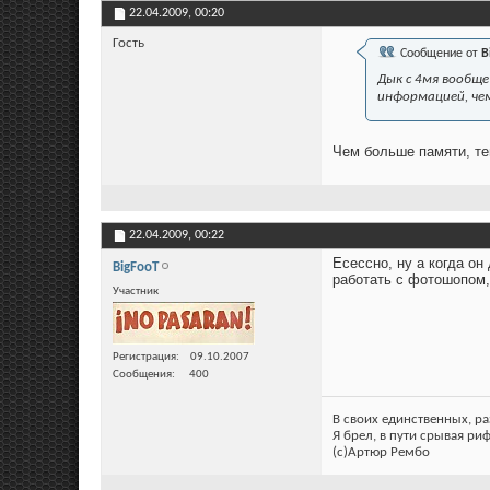
22.04.2009,
00:20
Гость
Сообщение от
B
Дык с 4мя вообще
информацией, чем
Чем больше памяти, те
22.04.2009,
00:22
Есессно, ну а когда он
BigFooT
работать с фотошопом, 
Участник
Регистрация
09.10.2007
Сообщения
400
В своих единственных, р
Я брел, в пути срывая ри
(c)Артюр Рембо