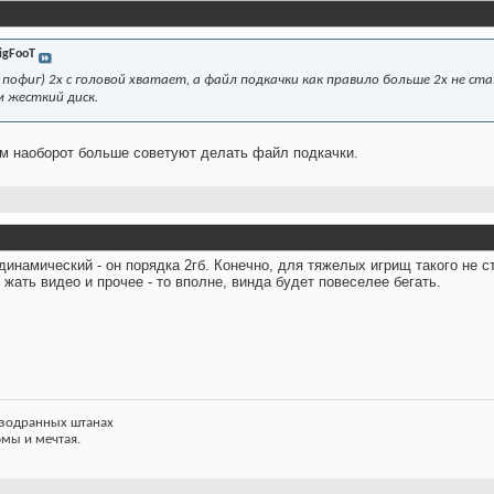
igFooT
 пофиг) 2х с головой хватает, а файл подкачки как правило больше 2х не с
 жесткий диск.
м наоборот больше советуют делать файл подкачки.
 динамический - он порядка 2гб. Конечно, для тяжелых игрищ такого не 
жать видео и прочее - то вполне, винда будет повеселее бегать.
азодранных штанах
фмы и мечтая.