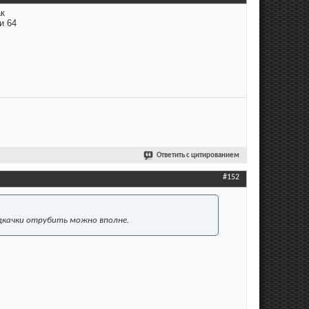
ак
и 64
Ответить с цитированием
#152
подкачки отрубить можно вполне.