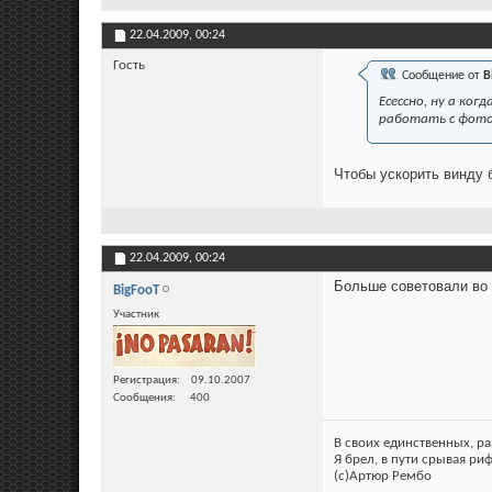
22.04.2009,
00:24
Гость
Сообщение от
B
Есессно, ну а ко
работать с фотош
Чтобы ускорить винду 
22.04.2009,
00:24
Больше советовали во в
BigFooT
Участник
Регистрация
09.10.2007
Сообщения
400
В своих единственных, р
Я брел, в пути срывая ри
(c)Артюр Рембо