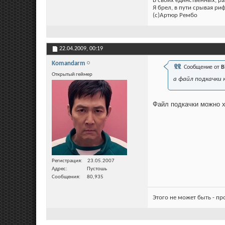
В своих единственных, р
Я брел, в пути срывая ри
(c)Артюр Рембо
22.04.2009,
00:19
Komandarm
Сообщение от
B
Открытый геймер
а файл подкачки 
Файл подкачки можно х
Регистрация
23.05.2007
Адрес
Пустошь
Сообщения
80,935
Этого не может быть - п