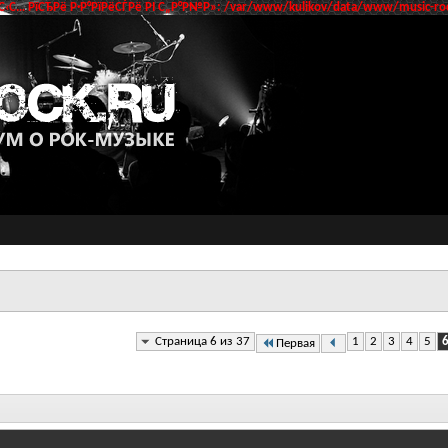
‹С… РїСЂРё Р·Р°РїРёСЃРё РІ С„Р°Р№Р»: /var/www/kulikov/data/www/music-roc
Страница 6 из 37
1
2
3
4
5
Первая