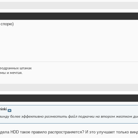
 спорю)
азодранных штанах
фмы и мечтая.
hinki
винду более эффективно разместить файл подкачки на втором жестком дис
дела HDD такое правило распространяется? И это улучшает только винду