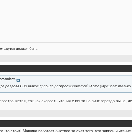
ромежуток должен быть.
omandarm
ва раздела HDD такое правило распространяется? И это улучшает только в
пространяется, так как скорость чтения с винта на винт гораздо выше, ч
ига, то стоит! Машина работает быстрее за счет того, что запись и чтени