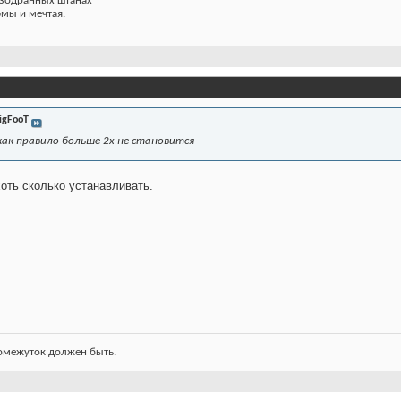
азодранных штанах
фмы и мечтая.
igFooT
как правило больше 2х не становится
оть сколько устанавливать.
ромежуток должен быть.