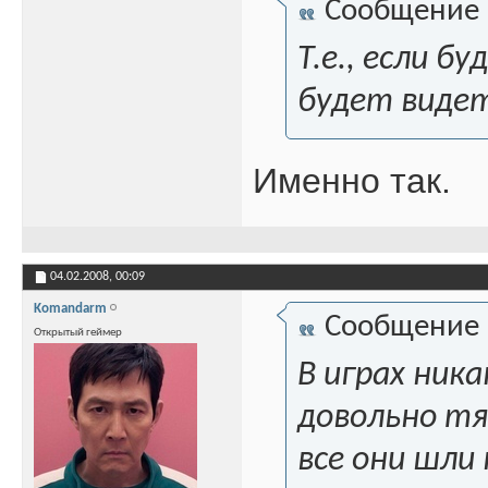
Сообщение
Т.е., если б
будет видет
Именно так.
04.02.2008,
00:09
Komandarm
Сообщение
Открытый геймер
В играх ник
довольно тяж
все они шли