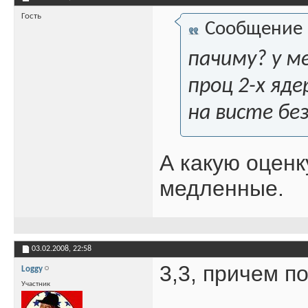
Гость
Сообщение
пачиму? у м
проц 2-х яд
на висте без
А какую оценк
медленные.
03.02.2008,
22:58
3,3, причем п
Loggy
Участник