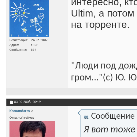
интересно, кт
Ultim, а потом
на торренте.
Регистрация
26.06.2007
Адрес
с ТВР
Сообщения
854
"Люди под дожд
гром..."(c) Ю. 
03.02.2008,
20:19
Komandarm
Сообщение
Открытый геймер
Я вот тоже 