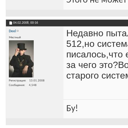
Этого не может
04.02.2008,
00:16
Недавно пыта
Deel
Местный
512,но систем
писалось,что 
за чего это?В
старого систе
Регистрация
13.01.2008
Сообщения
4,548
Бу!