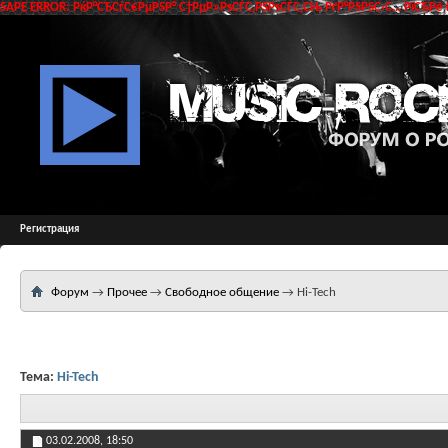
SAPE ERROR: РќР°СЂСѓС€РµРЅР° С†РµР»РѕСЃС‚РЅРѕСЃС‚СЊ РґР°РЅРЅС‹С… РїСЂРё 
Регистрация
Форум
→
Прочее
→
Свободное общение
→
Hi-Tech
Тема:
Hi-Tech
03.02.2008,
18:50