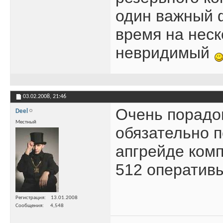
один важный ф
время на неск
невридимый
03.02.2008,
21:46
Очень порадо
Deel
Местный
обязательно п
апгрейде комп
512 оператив
Регистрация
13.01.2008
Сообщения
4,548