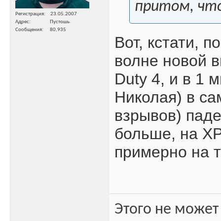
притом, что
Регистрация
23.05.2007
Адрес
Пустошь
Сообщения
80,935
Вот, кстати, п
волне новой в
Duty 4, и в 1
Николая) в са
взрывов) паде
больше, на XP
примерно на т
Этого не может