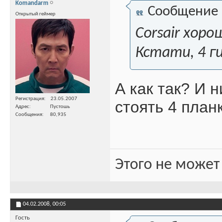
Komandarm
Сообщение
Открытый геймер
Corsair хор
Кстати, 4 г
А как так? И 
Регистрация
23.05.2007
стоять 4 планк
Адрес
Пустошь
Сообщения
80,935
Этого не может
04.02.2008,
00:05
Гость