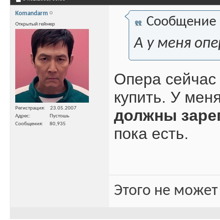
Komandarm
Сообщение
Открытый геймер
А у меня оп
Опера сейчас 
купить. У меня
Регистрация
23.05.2007
должны заре
Адрес
Пустошь
Сообщения
80,935
пока есть.
Этого не может