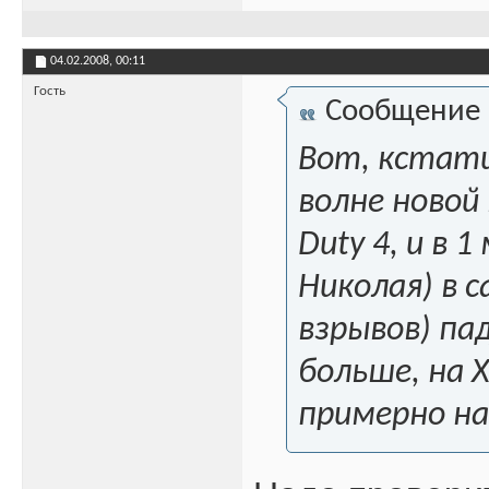
04.02.2008,
00:11
Гость
Сообщение
Вот, кстати
волне новой 
Duty 4, и в 
Николая) в 
взрывов) па
больше, на 
примерно на