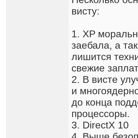
висту:
1. XP моральн
заебала, а та
лишится техн
свежие заплат
2. В висте ул
и многоядерно
до конца под
процессоры.
3. DirectX 10
4. Выше безо