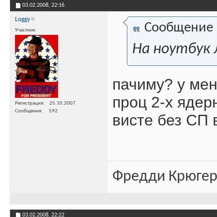
03.02.2008,
22:16
Loggy
Сообщение
Участник
На ноутбук 
пачиму? у мен
проц 2-х ядер
Регистрация
25.10.2007
Сообщения
592
висте без СП 
Фредди Крюгер 
03.02.2008,
22:22