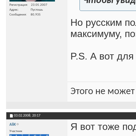
Чтобы увид
Регистрация
23.05.2007
Адрес
Пустошь
Сообщения
80,935
Но русским по
максимуму, по
P.S. А вот дл
Этого не может
03.02.2008,
20:17
Я вот тоже по
AliK
Участник