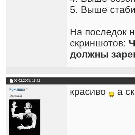
5. Выше стаб
На последок 
скриншотов:
Ч
должны заре
03.02.2008,
19:22
красиво
а ск
Ромашка
Местный