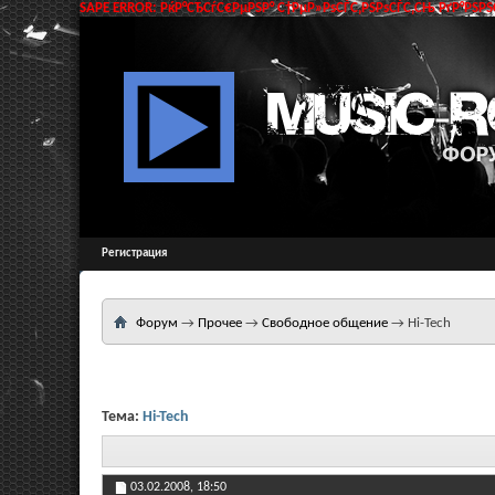
SAPE ERROR: РќР°СЂСѓС€РµРЅР° С†РµР»РѕСЃС‚РЅРѕСЃС‚СЊ РґР°РЅРЅС
Регистрация
Форум
→
Прочее
→
Свободное общение
→
Hi-Tech
Тема:
Hi-Tech
03.02.2008,
18:50