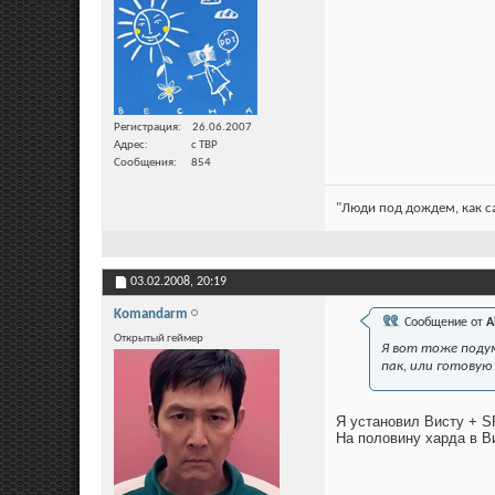
Регистрация
26.06.2007
Адрес
с ТВР
Сообщения
854
"Люди под дождем, как са
03.02.2008,
20:19
Komandarm
Сообщение от
A
Открытый геймер
Я вот тоже подум
пак, или готовую
Я установил Висту + S
На половину харда в В