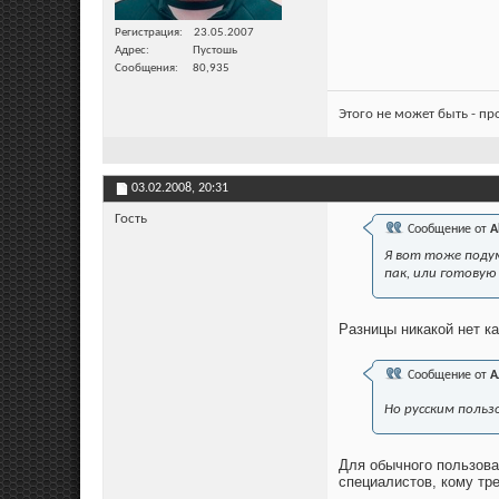
Регистрация
23.05.2007
Адрес
Пустошь
Сообщения
80,935
Этого не может быть - п
03.02.2008,
20:31
Гость
Сообщение от
A
Я вот тоже подум
пак, или готовую
Разницы никакой нет ка
Сообщение от
А
Но русским польз
Для обычного пользоват
специалистов, кому тре