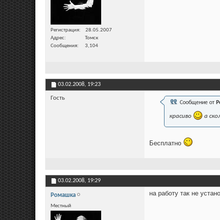
Регистрация
28.05.2007
Адрес
Томск
Сообщения
3,104
03.02.2008,
19:23
Гость
Сообщение от
Р
красиво
а ско
Бесплатно
03.02.2008,
19:29
на работу так не устан
Ромашка
Местный