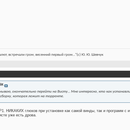
лют, встречали гром, весенний первый гром..."(c) Ю. Ю. Шевчук
liK
ываю, окончательно перейти на Висту... Мне интересно, кто как устанавлив
 сборку, которая лежит на торренте.
P1. НИКАКИХ глюков при установке как самой винды, так и программ с и
исте уже есть дрова.