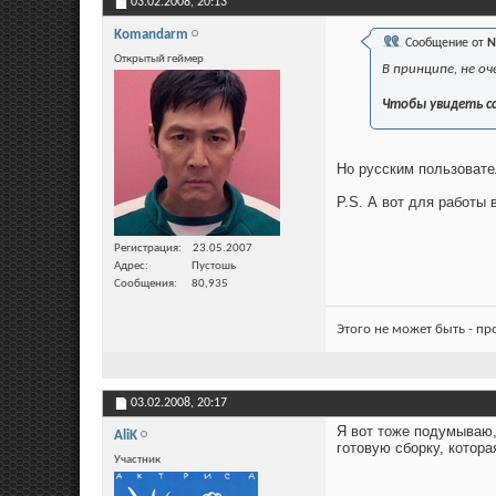
03.02.2008,
20:13
Komandarm
Сообщение от
N
Открытый геймер
В принципе, не о
Чтобы увидеть с
Но русским пользовате
P.S. А вот для работы 
Регистрация
23.05.2007
Адрес
Пустошь
Сообщения
80,935
Этого не может быть - п
03.02.2008,
20:17
Я вот тоже подумываю, 
AliK
готовую сборку, котора
Участник