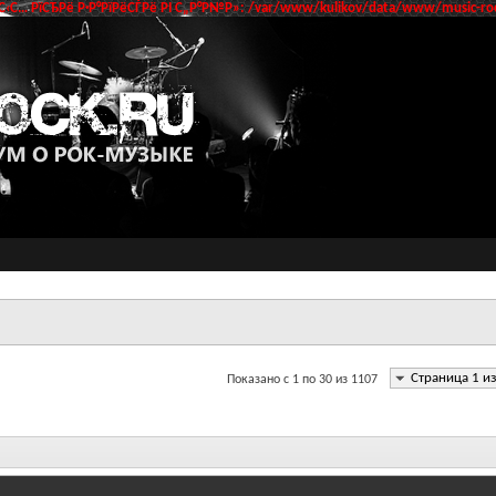
‹С… РїСЂРё Р·Р°РїРёСЃРё РІ С„Р°Р№Р»: /var/www/kulikov/data/www/music-roc
Страница 1 и
Показано с 1 по 30 из 1107