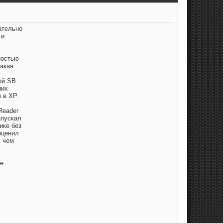
ательно
 и
ностью
такая
ой SB
них
 в XP.
Reader
апускал
ике без
оценил
, чем
не