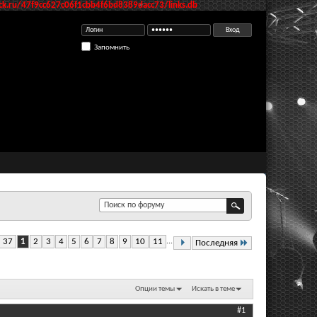
k.ru/47f9cc627c06f1cbb4f6bd8389dacc73/links.db
Запомнить
з 37
1
2
3
4
5
6
7
8
9
10
11
...
Последняя
Опции темы
Искать в теме
#1