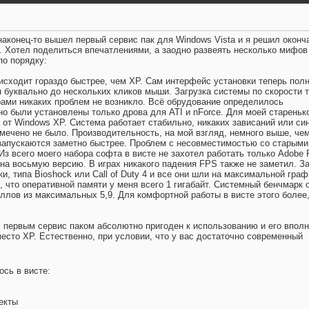
наконец-то вышел первый сервис пак для Windows Vista и я решил оконч
у. Хотел поделиться впечатлениями, а заодно развеять несколько мифов
по порядку:
исходит гораздо быстрее, чем XP. Сам интерфейс установки теперь пол
 буквально до нескольких кликов мыши. Загрузка системы по скорости 
ерами никаких проблем не возникло. Всё обрудование определилось
но были установлены только дрова для ATI и nForce. Для моей стареньк
 от Windows XP. Система работает стабильно, никаких зависаний или си
амечено не было. Производительность, на мой взгляд, немного выше, чем
запускаются заметно быстрее. Проблем с несовместимостью со старыми
Из всего моего набора софта в висте не захотел работать только Adobe 
 на восьмую версию. В играх никакого падения FPS также не заметил. З
, типа Bioshock или Call of Duty 4 и все они шли на максимальной граф
, что оперативной памяти у меня всего 1 гигабайт. Системный бенчмарк 
аллов из максимальных 5,9. Для комфортной работы в висте этого более
с первым сервис паком абсолютно пригоден к использованию и его впол
есто XP. Естественно, при условии, что у вас достаточно современный
ось в висте:
екты