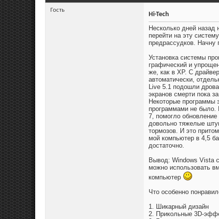
Гость
Hi-Tech
Несколько дней назад 
перейти на эту систем
предрассудков. Начну 
Установка системы про
графический и упрощен
же, как в XP. С драйв
автоматически, отдель
Live 5.1 подошли дрова
экранов смерти пока з
Некоторые программы 
программами не было. 
7, помогло обновление
довольно тяжелые штуки
тормозов. И это притом
мой компьютер в 4,5 б
достаточно.
Вывод: Windows Vista 
можно использовать вм
компьютер
Что особенно понравил
1. Шикарный дизайн
2. Прикольные 3D-эфф