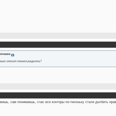
омашка
лько стоит такая радость?
овишь, сам понимаешь, счас все конторы по-тихоньку стали долбить пра