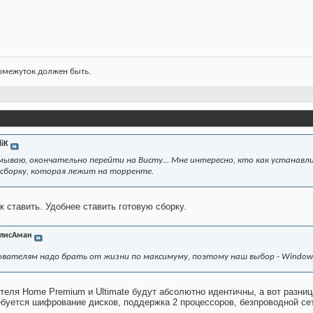
ромежуток должен быть.
liK
ываю, окончательно перейти на Висту... Мне интересно, кто как устанавлив
 сборку, которая лежит на торренте.
к ставить. Удобнее ставить готовую сборку.
лисАман
ователям надо брать от жизни по максимуму, поэтому наш выбор - Windows 
еля Home Premium и Ultimate будут абсолютно идентичны, а вот разница
буется шифрование дисков, поддержка 2 процессоров, безпроводной сети