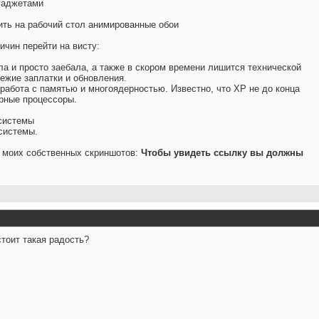
 гаджетами
ить на рабочий стол анимированные обои
ичин перейти на висту:
ла и просто заебала, а также в скором времени лишится технической
ежие заплатки и обновления.
 работа с памятью и многоядерностью. Известно, что XP не до конца
рные процессоры.
системы
системы.
 моих собственных скриншотов:
Чтобы увидеть ссылку вы должны
стоит такая радость?