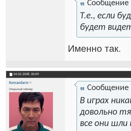
Сообщение
Т.е., если б
будет видет
Именно так.
04.02.2008,
00:09
Komandarm
Сообщение
Открытый геймер
В играх ник
довольно тяж
все они шли