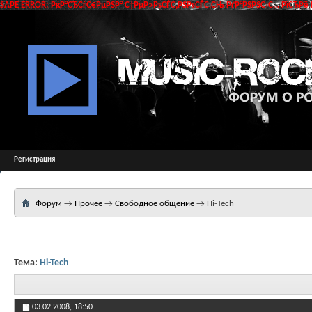
SAPE ERROR: РќР°СЂСѓС€РµРЅР° С†РµР»РѕСЃС‚РЅРѕСЃС‚СЊ РґР°РЅРЅС‹С… РїСЂРё 
Регистрация
Форум
→
Прочее
→
Свободное общение
→
Hi-Tech
Тема:
Hi-Tech
03.02.2008,
18:50