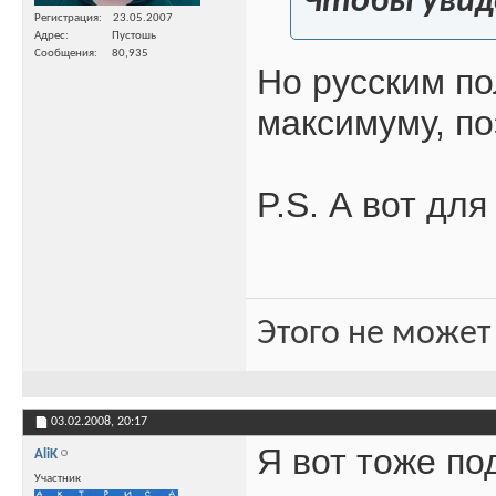
Чтобы увид
Регистрация
23.05.2007
Адрес
Пустошь
Сообщения
80,935
Но русским по
максимуму, по
P.S. А вот дл
Этого не может
03.02.2008,
20:17
Я вот тоже по
AliK
Участник