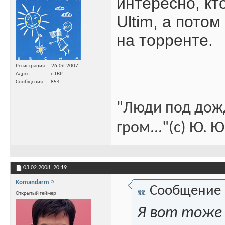
интересно, кт
Ultim, а потом
на торренте.
Регистрация
26.06.2007
Адрес
с ТВР
Сообщения
854
"Люди под дожд
гром..."(c) Ю. 
03.02.2008,
20:19
Komandarm
Сообщение
Открытый геймер
Я вот тоже 