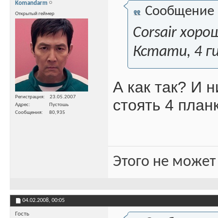
Komandarm
Сообщение
Открытый геймер
Corsair хор
Кстати, 4 г
А как так? И 
Регистрация
23.05.2007
стоять 4 планк
Адрес
Пустошь
Сообщения
80,935
Этого не может
04.02.2008,
00:05
Гость