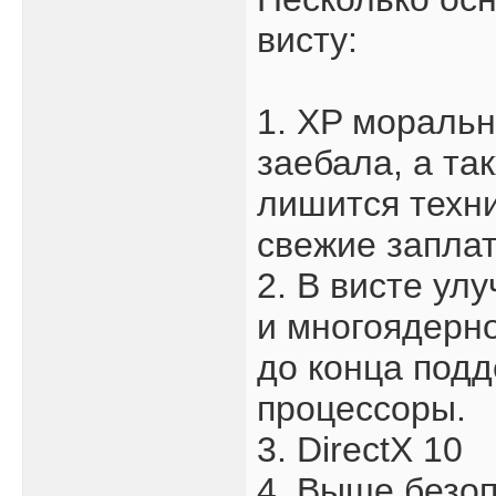
висту:
1. XP моральн
заебала, а та
лишится техн
свежие заплат
2. В висте ул
и многоядерно
до конца под
процессоры.
3. DirectX 10
4. Выше безо