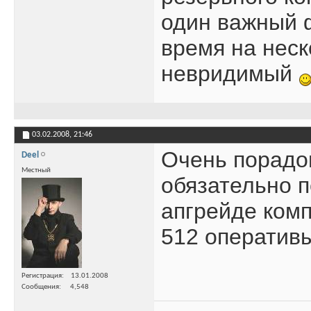
один важный ф
время на неск
невридимый
03.02.2008,
21:46
Очень порадо
Deel
Местный
обязательно п
апгрейде комп
512 оператив
Регистрация
13.01.2008
Сообщения
4,548