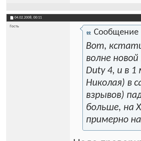
04.02.2008,
00:11
Гость
Сообщение
Вот, кстати
волне новой 
Duty 4, и в 
Николая) в 
взрывов) па
больше, на 
примерно на