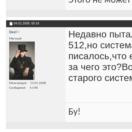
Этого не может
04.02.2008,
00:16
Недавно пыта
Deel
Местный
512,но систем
писалось,что 
за чего это?В
старого систе
Регистрация
13.01.2008
Сообщения
4,548
Бу!