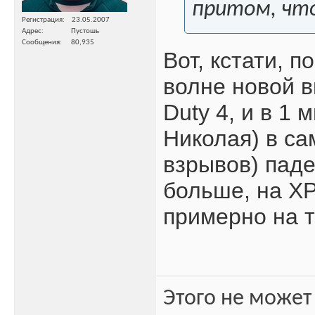
притом, что
Регистрация
23.05.2007
Адрес
Пустошь
Сообщения
80,935
Вот, кстати, п
волне новой в
Duty 4, и в 1
Николая) в са
взрывов) паде
больше, на XP
примерно на т
Этого не может