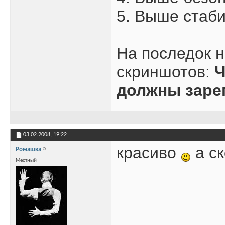
5. Выше стаб
На последок 
скриншотов:
Ч
должны заре
03.02.2008,
19:22
красиво
а ск
Ромашка
Местный