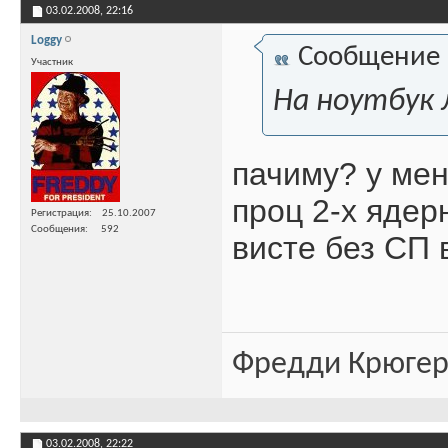
03.02.2008,
22:16
Loggy
Сообщение
Участник
На ноутбук 
пачиму? у мен
проц 2-х ядер
Регистрация
25.10.2007
Сообщения
592
висте без СП 
Фредди Крюгер 
03.02.2008,
22:22