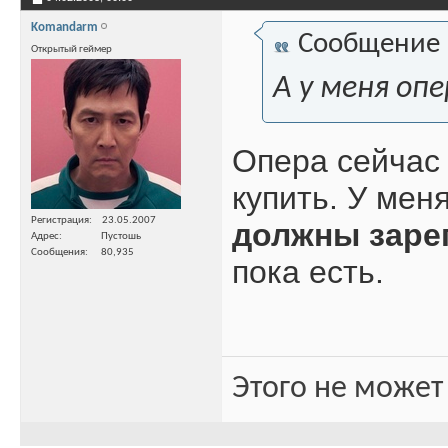
Komandarm
Сообщение
Открытый геймер
А у меня оп
Опера сейчас 
купить. У меня
Регистрация
23.05.2007
должны заре
Адрес
Пустошь
Сообщения
80,935
пока есть.
Этого не может