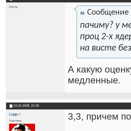
Гость
Сообщение
пачиму? у м
проц 2-х яд
на висте без
А какую оценк
медленные.
03.02.2008,
22:58
3,3, причем п
Loggy
Участник