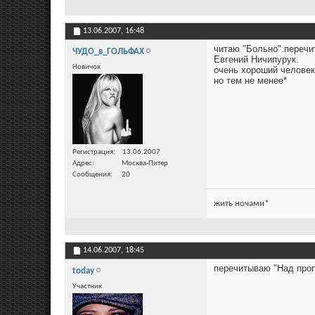
13.06.2007,
16:48
читаю "Больно".перечи
ЧУДО_в_ГОЛЬФАХ
Евгений Ничипурук.
Новичок
очень хороший человек
но тем не менее*
Регистрация
13.06.2007
Адрес
Москва-Питер
Сообщения
20
жить ночами*
14.06.2007,
18:45
перечитываю "Над проп
today
Участник