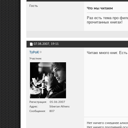
Гость
Что мы читаем
Раз есть тема про фил
прочитанных книгах!
07.06.2007,
19:11
TyPoK
Читаю много книг. Ест
Участник
Регистрация
05.06.2007
Адрес
Siberian Athens
Сообщения
807
Нет ничего смешнее алко
Нет ничего противней огу