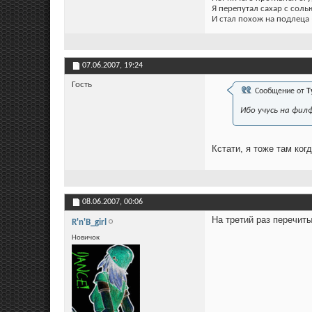
Я перепутал сахар с соль
И стал похож на подлеца 
07.06.2007,
19:24
Гость
Сообщение от
T
Ибо учусь на фил
Кстати, я тоже там ког
08.06.2007,
00:06
На третий раз перечиты
R'n'B_girl
Новичок