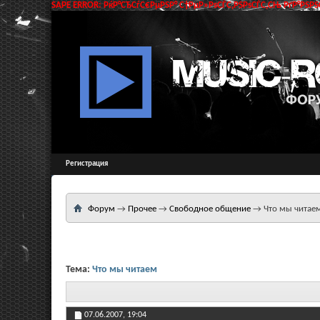
SAPE ERROR: РќР°СЂСѓС€РµРЅР° С†РµР»РѕСЃС‚РЅРѕСЃС‚СЊ РґР°РЅРЅС
Регистрация
Форум
→
Прочее
→
Свободное общение
→
Что мы читае
Тема:
Что мы читаем
07.06.2007,
19:04