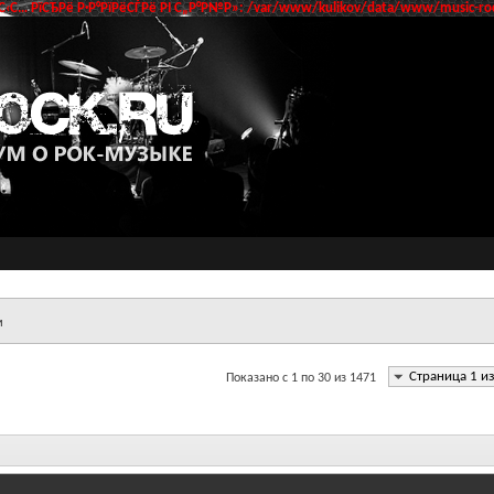
‹С… РїСЂРё Р·Р°РїРёСЃРё РІ С„Р°Р№Р»: /var/www/kulikov/data/www/music-roc
м
Страница 1 и
Показано с 1 по 30 из 1471