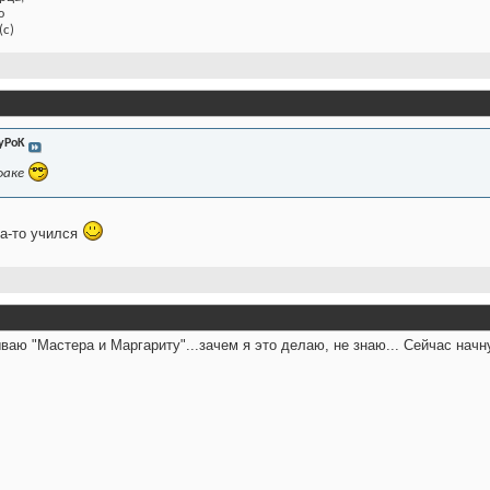
ю
(с)
yPoK
факе
да-то учился
ваю "Мастера и Маргариту"...зачем я это делаю, не знаю... Сейчас начн