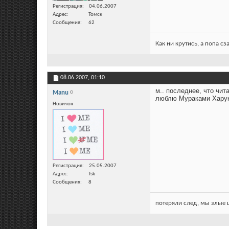
Регистрация
04.06.2007
Адрес
Томск
Сообщения
62
Как ни крутись, а попа сз
08.06.2007,
01:10
м.. последнее, что чи
Manu
люблю Мураками Харуки
Новичок
Регистрация
25.05.2007
Адрес
Tsk
Сообщения
8
потеряли след, мы злые