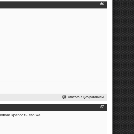
#6
Ответить с цитированием
#7
овую крепость его же.