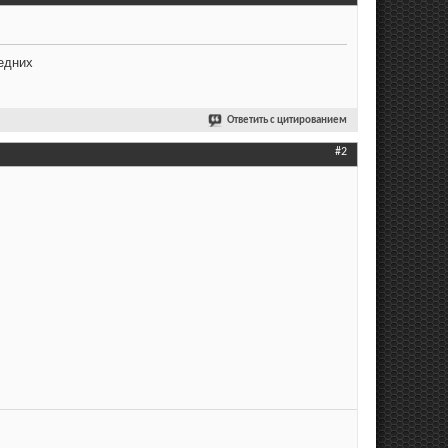
едних
Ответить с цитированием
#2