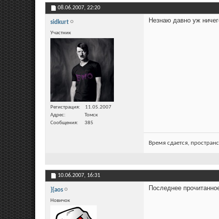
08.06.2007,
22:20
Незнаю давно уж ничег
sidkurt
Участник
Регистрация
11.05.2007
Адрес
Томск
Сообщения
385
Время сдается, пространс
10.06.2007,
16:31
Последнее прочитанное
}{aos
Новичок