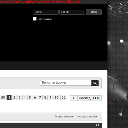
k.ru/47f9cc627c06f1cbb4f6bd8389dacc73/links.db
Запомнить
з 50
1
2
3
4
5
6
7
8
9
10
11
...
Последняя
Опции темы
Искать в теме
#1