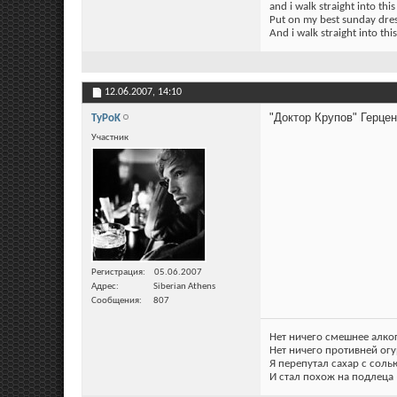
and i walk straight into thi
Put on my best sunday dre
And i walk straight into this
12.06.2007,
14:10
"Доктор Крупов" Герцен
TyPoK
Участник
Регистрация
05.06.2007
Адрес
Siberian Athens
Сообщения
807
Нет ничего смешнее алко
Нет ничего противней огу
Я перепутал сахар с соль
И стал похож на подлеца 