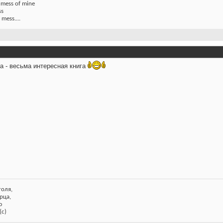
s mess of mine
ss
 mess....
а - весьма интересная книга
голя,
рца,
ю
(с)