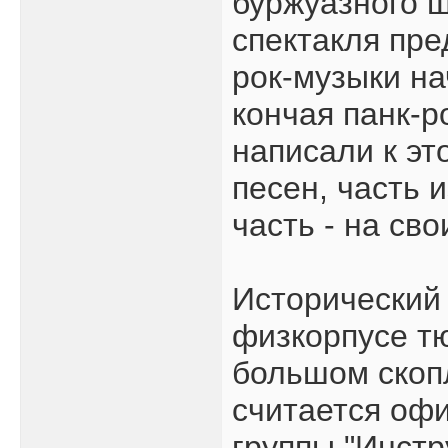
буржуазного ш
спектакля пре
рок-музыки на
кончая панк-р
написали к эт
песен, часть 
часть - на св
Исторический 
физкорпусе т
большом скоп
считается оф
группы "Инстр