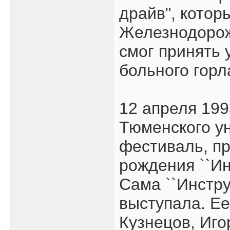
драйв", котор
Железнодорож
смог принять 
больного горл
12 апреля 199
Тюменского у
фестиваль, п
рождения ``И
Сама ``Инстру
выступала. Е
Кузнецов, Иго