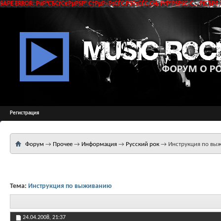
SAPE ERROR: РќР°СЂСѓС€РµРЅР° С†РµР»РѕСЃС‚РЅРѕСЃС‚СЊ РґР°РЅРЅС‹С… РїСЂРё 
Регистрация
Форум
→
Прочее
→
Информация
→
Русский рок
→
Инструкция по вы
Тема:
Инструкция по выживанию
24.04.2008,
21:37