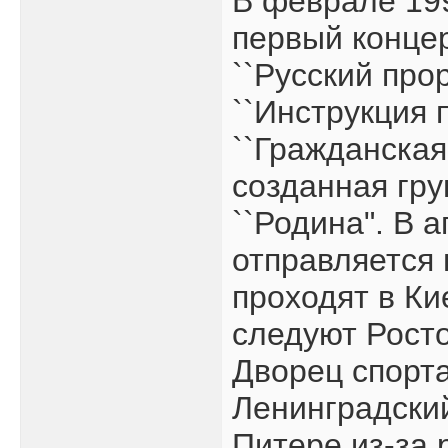
В феврале 19
первый конце
``Русский про
``Инструкция 
``Гражданская
созданная гр
``Родина". В 
отправляется 
проходят в Ки
следуют Росто
Дворец спорта
Ленинградски
Питере из-за 