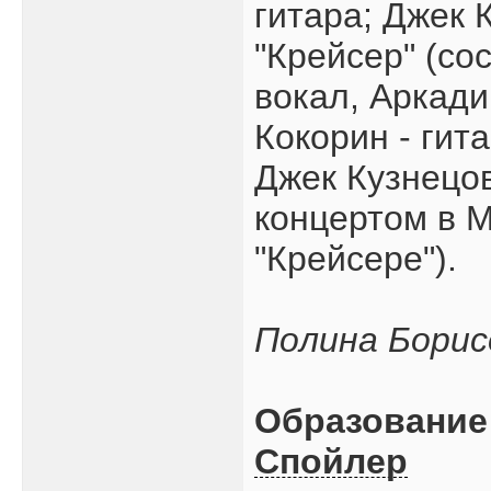
гитара; Джек 
"Крейсер" (со
вокал, Аркади
Кокорин - гита
Джек Кузнецов
концертом в М
"Крейсере").
Пoлинa Бopиc
Образование 
Спойлер