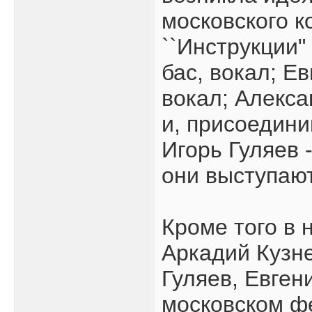
московского к
``Инструкции"
бас, вокал; Ев
вокал; Алекс
и, присоедини
Игорь Гуляев 
они выступают
Кроме того в 
Аркадий Кузне
Гуляев, Евген
московском ф