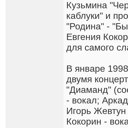
Кузьмина "Чер
каблуки" и пр
"Родина" - "Б
Евгения Кокор
для самого сл
В январе 1998
двумя концерт
"Диаманд" (со
- вокал; Аркад
Игорь Жевтун 
Кокорин - вока