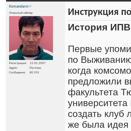
Komandarm
Инструкция п
Открытый геймер
История ИПВ 
Первые упоми
по Выживанию"
Регистрация
23.05.2007
когда комсом
Адрес
Пустошь
Сообщения
80,935
предложили в
факультета Т
университета
создать клуб 
же была идея