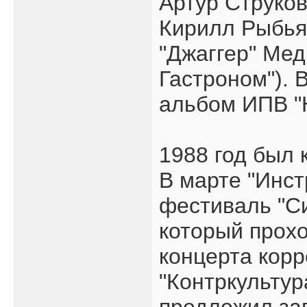
Артур Струков
Кирилл Рыбья
"Джаггер" Ме
Гастроном"). 
альбом ИПВ "
1988 год был
В марте "Инс
фестиваль "Си
который прохо
концерта кор
"Контркультур