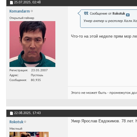
25.07.2025,
02:48
Komandarm
Сообщение от
Rokotuk
Открытый геймер
Умер актер и рестлер Халк Хо
Что-то на этой неделе прям мор ле
Регистрация
23.05.2007
Адрес
Пустошь
Сообщения
80,935
Этого не может быть - промежуток до
22.08.2025,
17:43
Умер Ярослав Евдокимов. 78 лет. Н
Rokotuk
Местный