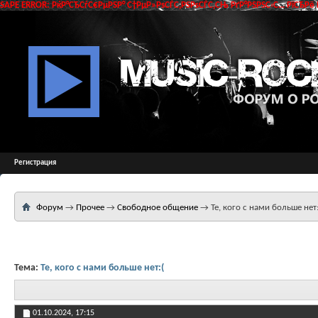
SAPE ERROR: РќР°СЂСѓС€РµРЅР° С†РµР»РѕСЃС‚РЅРѕСЃС‚СЊ РґР°РЅРЅС‹С… РїСЂРё 
Регистрация
Форум
→
Прочее
→
Свободное общение
→
Те, кого с нами больше нет:
Тема:
Те, кого с нами больше нет:(
01.10.2024,
17:15