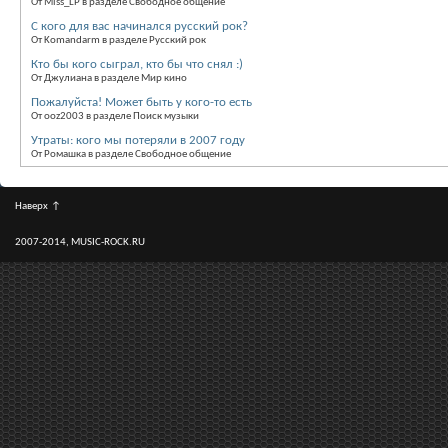
От Miss_LP в разделе Свободное общение
С кого для вас начинался русский рок?
От Komandarm в разделе Русский рок
Кто бы кого сыграл, кто бы что снял :)
От Джулиана в разделе Мир кино
Пожалуйста! Может быть у кого-то есть
От ooz2003 в разделе Поиск музыки
Утраты: кого мы потеряли в 2007 году
От Ромашка в разделе Свободное общение
Наверх
↑
2007-2014, MUSIC-ROCK.RU