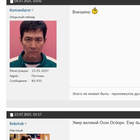
04.07.2025,
03:02
Komandarm
Внезапно
Открытый геймер
Регистрация
23.05.2007
Адрес
Пустошь
Сообщения
80,935
Этого не может быть - промежуток до
23.07.2025,
01:17
Умер великий Оззи Осборн. Ему бы
Rokotuk
Местный