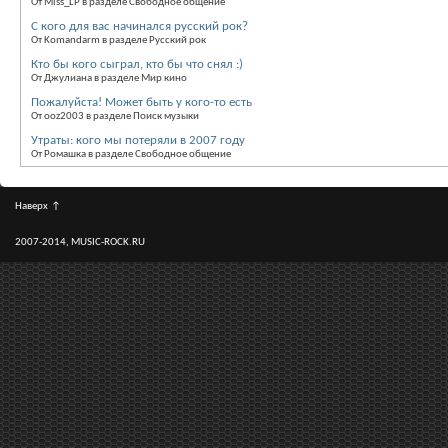
От Miss_LP в разделе Свободное общение
С кого для вас начинался русский рок?
От Komandarm в разделе Русский рок
Кто бы кого сыграл, кто бы что снял :)
От Джулиана в разделе Мир кино
Пожалуйста! Может быть у кого-то есть
От ooz2003 в разделе Поиск музыки
Утраты: кого мы потеряли в 2007 году
От Ромашка в разделе Свободное общение
Наверх
↑
2007-2014, MUSIC-ROCK.RU