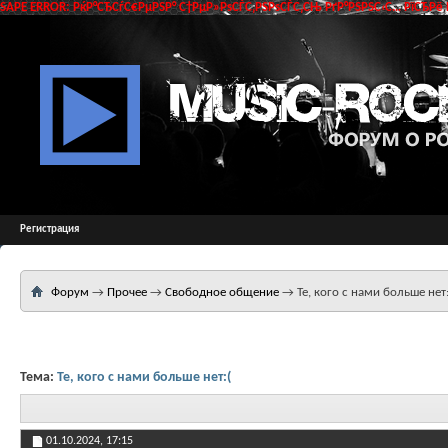
SAPE ERROR: РќР°СЂСѓС€РµРЅР° С†РµР»РѕСЃС‚РЅРѕСЃС‚СЊ РґР°РЅРЅС‹С… РїСЂРё 
Регистрация
Форум
→
Прочее
→
Свободное общение
→
Те, кого с нами больше нет:
Тема:
Те, кого с нами больше нет:(
01.10.2024,
17:15