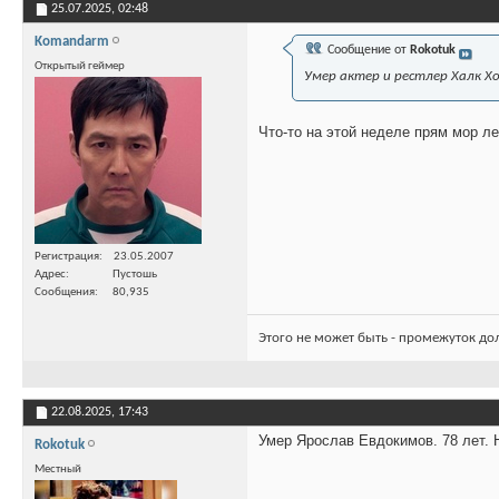
25.07.2025,
02:48
Komandarm
Сообщение от
Rokotuk
Открытый геймер
Умер актер и рестлер Халк Хо
Что-то на этой неделе прям мор ле
Регистрация
23.05.2007
Адрес
Пустошь
Сообщения
80,935
Этого не может быть - промежуток до
22.08.2025,
17:43
Умер Ярослав Евдокимов. 78 лет. Н
Rokotuk
Местный