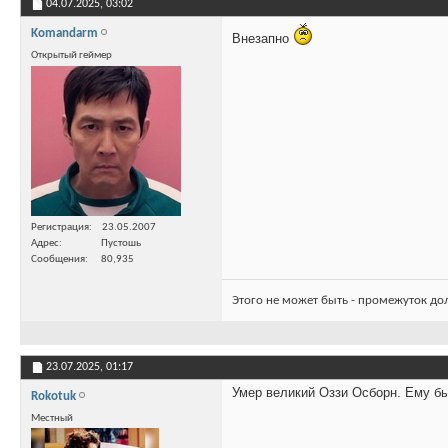
04.07.2025,
03:02
Komandarm
Внезапно
Открытый геймер
Регистрация
23.05.2007
Адрес
Пустошь
Сообщения
80,935
Этого не может быть - промежуток до
23.07.2025,
01:17
Умер великий Оззи Осборн. Ему бы
Rokotuk
Местный