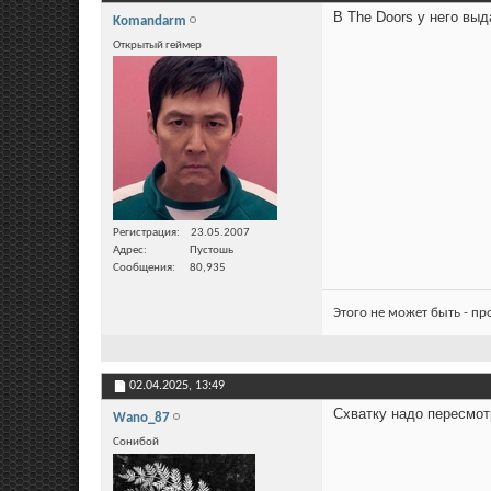
В The Doors у него в
Komandarm
Открытый геймер
Регистрация
23.05.2007
Адрес
Пустошь
Сообщения
80,935
Этого не может быть - п
02.04.2025,
13:49
Схватку надо пересмотр
Wano_87
Сонибой