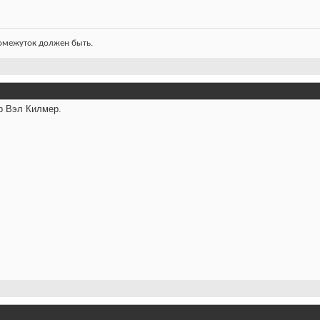
ромежуток должен быть.
р Вэл Килмер.