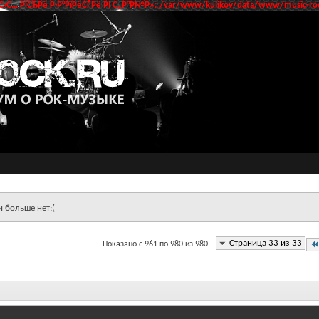
‹С… РїСЂРё Р·Р°РїРёСЃРё РІ С„Р°Р№Р»: /var/www/kulikov/data/www/music-roc
и больше нет:(
Страница 33 из 33
Показано с 961 по 980 из 980