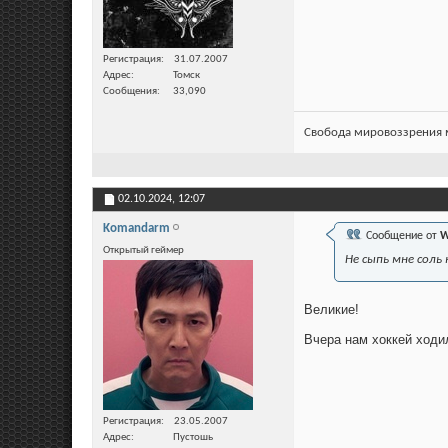
Регистрация
31.07.2007
Адрес
Томск
Сообщения
33,090
Свобода мировоззрения м
02.10.2024,
12:07
Komandarm
Сообщение от
W
Открытый геймер
Не сыпь мне соль 
Великие!
Вчера нам хоккей ходи
Регистрация
23.05.2007
Адрес
Пустошь