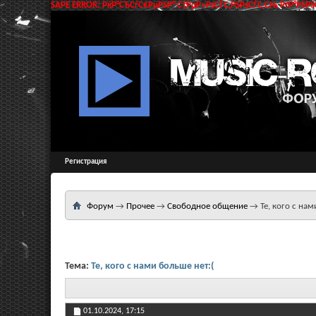
SAPE ERROR: РќР°СЂСѓС€РµРЅР° С†РµР»РѕСЃС‚РЅРѕСЃС‚СЊ РґР°РЅРЅС
Регистрация
Форум
→
Прочее
→
Свободное общение
→
Те, кого с нам
Тема:
Те, кого с нами больше нет:(
01.10.2024,
17:15