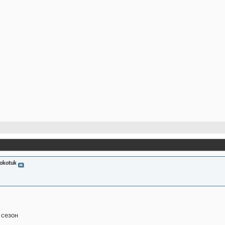
okotuk
 сезон