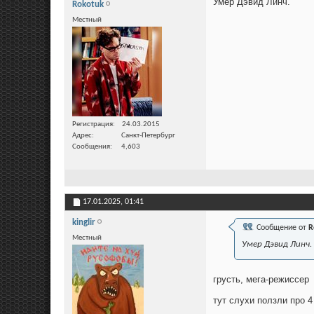
Умер Дэвид Линч.
Rokotuk
Местный
Регистрация
24.03.2015
Адрес
Санкт-Петербург
Сообщения
4,603
17.01.2025,
01:41
kinglir
Сообщение от
R
Местный
Умер Дэвид Линч.
грусть, мега-режиссер
тут слухи ползли про 4