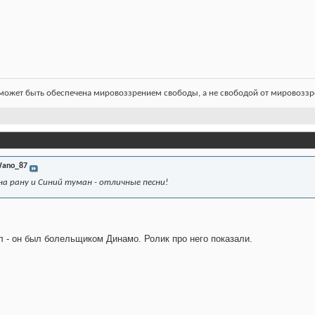
ожет быть обеспечена мировоззрением свободы, а не свободой от мировоззре
ano_87
на рану
и
Синий туман
- отличные песни!
л - он был болельщиком Динамо. Ролик про него показали.