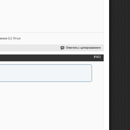
ния (с) Угол
Ответить с цитированием
#963