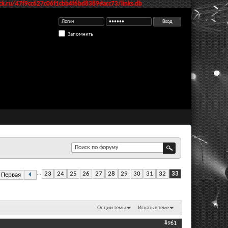
k.ru/47f9cc627c06f1cbb4f6bd8389dacc73/links.db
Запомнить
...
23
24
25
26
27
28
29
30
31
32
33
Первая
Опции темы
Искать в теме
#961