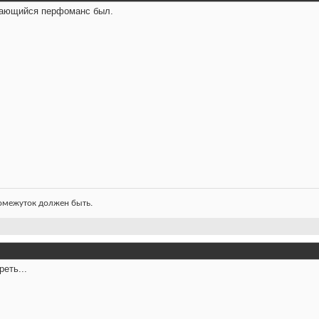
ыдающийся перфоманс был.
ромежуток должен быть.
еть...