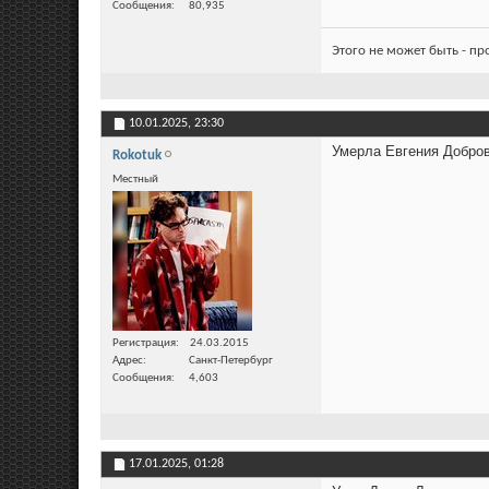
Сообщения
80,935
Этого не может быть - п
10.01.2025,
23:30
Умерла Евгения Доброво
Rokotuk
Местный
Регистрация
24.03.2015
Адрес
Санкт-Петербург
Сообщения
4,603
17.01.2025,
01:28