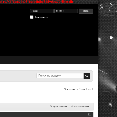
k.ru/47f9cc627c06f1cbb4f6bd8389dacc73/links.db
Запомнить
Показано с 1 по 1 из 1
Опции темы
Искать в теме
#1