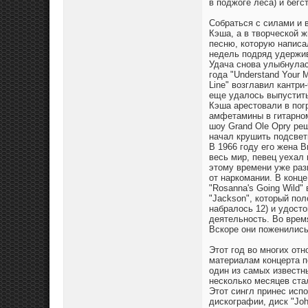
в поджоге леса) и бегс
Собраться с силами и 
Кэша, а в творческой 
песню, которую написал
недель подряд удержив
Удача снова улыбнулас
года "Understand Your 
Line" возглавил кантри
еще удалось выпустить
Кэша арестовали в пог
амфетамины в гитарном
шоу Grand Ole Opry реш
начал крушить подсвет
В 1966 году его жена В
весь мир, певец уехал 
этому времени уже раз
от наркомании. В конце
"Rosanna's Going Wild
"Jackson", который по
набралось 12) и удост
деятельность. Во врем
Вскоре они поженились
Этот год во многих от
материалам концерта п
один из самых известн
несколько месяцев стал
Этот сингл принес исп
дискографии, диск "Joh