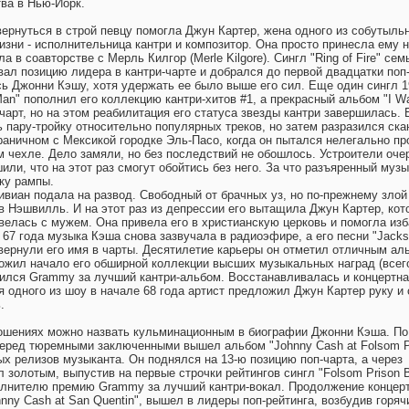
тва в Нью-Йорк.
вернуться в строй певцу помогла Джун Картер, жена одного из собутыль
жизни - исполнительница кантри и композитор. Она просто принесла ему 
а в соавторстве с Мерль Килгор (Merle Kilgore). Сингл "Ring of Fire" сем
ал позицию лидера в кантри-чарте и добрался до первой двадцатки поп-
ь Джонни Кэшу, хотя удержать ее было выше его сил. Еще один сингл 1
Man" пополнил его коллекцию кантри-хитов #1, а прекрасный альбом "I W
-чарт, но на этом реабилитация его статуса звезды кантри завершилась.
 пару-тройку относительно популярных треков, но затем разразился ска
раничном с Мексикой городке Эль-Пасо, когда он пытался нелегально пр
 чехле. Дело замяли, но без последствий не обошлось. Устроители оче
или, что на этот раз смогут обойтись без него. За что разъяренный муз
ку рампы.
ивиан подала на развод. Свободный от брачных уз, но по-прежнему злой
в Нэшвилль. И на этот раз из депрессии его вытащила Джун Картер, кот
велась с мужем. Она привела его в христианскую церковь и помогла из
 67 года музыка Кэша снова зазвучала в радиоэфире, а его песни "Jacks
" вернули его имя в чарты. Десятилетие карьеры он отметил отличным а
ложил начало его обширной коллекции высших музыкальных наград (всег
оился Grammy за лучший кантри-альбом. Восстанавливалась и концертн
я одного из шоу в начале 68 года артист предложил Джун Картер руку и 
.
ношениях можно назвать кульминационным в биографии Джонни Кэша. По
еред тюремными заключенными вышел альбом "Johnny Cash at Folsom Pr
ых релизов музыканта. Он поднялся на 13-ю позицию поп-чарта, а через
 золотым, выпустив на первые строчки рейтингов сингл "Folsom Prison B
олнителю премию Grammy за лучший кантри-вокал. Продолжение концер
nny Cash at San Quentin", вышел в лидеры поп-рейтинга, возбудив горяч