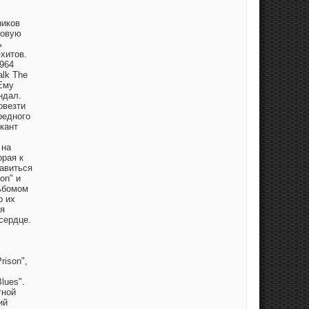
ников
новую
ь
хитов.
964
alk The
 Ему
ндал.
овезти
редного
ыкант
 на
орая к
бавиться
on" и
льбомом
о их
ая
сердце.
ison",
lues".
тной
ий