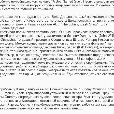
собенно полюбивших композицию "A Boy Named Sue". Песня стала самым
ере Кэша, покорив вторую строчку американского поп-чарта. И сделав п
й Grammy за лучший кантри-вокал.
риглашение к сотрудничеству от Боба Дилана, который записывал альб
стиле кантри-рок. В качестве ответного жеста Дилан согласился принять у
зионного проекта Кэша на канале АВС "The Johnny Cash Show". Шоу
более двух лет.
переживал новый виток популярности. Он был нарасхват. Кроме телешоу,
окий рейтинг, он часто выступал вместе с Джоном Уильямсом (John Willi
 Orchestra. Тогдашний президент Соединенных Штатов Ричард Никсон пр
лом Доме. Между концертными датами он успел сняться в фильме "The
арником по съемочной площадке стал Кирк Дуглас (Kirk Douglas), а заодно
документального фильма, приоткрывшего поклонникам некоторые малоиз
Например, активное сотрудничество с кинематографистами (продлившее
т снимался не часто, но его музыка прозвучала в 35 кинофильмах и
ам Квентина Тарантино, тоже включавшего его песни в свои фильмы, "и
иальных грабителях и убийцах мало чем отличаются от историй гангста
ях в гетто. Кэш поет о людях, которые пытаются убежать - от закона, от
и родились, от тюрьмы, от безумия жизни. Единственное, от чего сбежат
".
проблем у Кэша давно не было. Новые хит-синглы "Sunday Morning Comi
", "Man in Black" гарантировали устойчивый интерес к альбомам. Трек "If
торы Grammy наградили за лучшее исполнение кантри. Музыканту удалос
ственности и благодаря постоянной социальной активности, в которой е
жун Картер. Одним из наиболее важных пунктов их забот стала кампани
ав коренных американцев и тюремных заключенных.