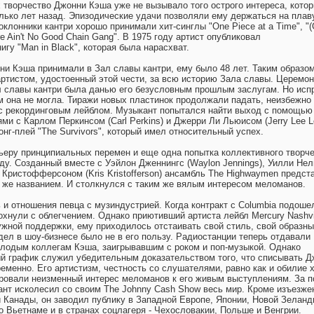
х творчество Джонни Кэша уже не вызывало того острого интереса, кото
ько лет назад. Эпизодические удачи позволяли ему держаться на плав
оклонники кантри хорошо принимали хит-синглы "One Piece at a Time", "(
ere Ain't No Good Chain Gang". В 1975 году артист опубликовал
гу "Man in Black", которая была нарасхват.
нни Кэша принимали в Зал славы кантри, ему было 48 лет. Таким образом
тистом, удостоенный этой чести, за всю историю Зала славы. Церемо
л славы кантри была данью его безусловным прошлым заслугам. Но исп
 она не могла. Тиражи новых пластинок продолжали падать, неизбежно
с рекординговым лейблом. Музыкант попытался найти выход с помощью 
и с Карлом Перкинсом (Carl Perkins) и Джерри Ли Льюисом (Jerry Lee L
онг-плей "The Survivors", который имел относительный успех.
рьеру принципиальных перемен и еще одна попытка коллективного творче
оду. Созданный вместе с Уэйлон Дженнингс (Waylon Jennings), Уилли Не
ом Кристофферсоном (Kris Kristofferson) ансамбль The Highwaymen предст
 же названием. И столкнулся с таким же вялым интересом меломанов.
и отношения певца с музиндустрией. Когда контракт с Columbia подоше
охнули с облегчением. Однако приютивший артиста лейбл Mercury Nashvi
ужной поддержки, ему приходилось отстаивать свой стиль, свой образны
дел в шоу-бизнесе было не в его пользу. Радиостанции теперь отдавали
лодым коллегам Кэша, заигрывавшим с роком и поп-музыкой. Однако
й график служил убедительным доказательством того, что списывать Д
еменно. Его артистизм, честность со слушателями, равно как и обилие х
ировали неизменный интерес меломанов к его живым выступлениям. За п
нт исколесил со своим The Johnny Cash Show весь мир. Кроме изъезже
 Канады, он заводил публику в Западной Европе, Японии, Новой Зеланд
о Вьетнаме и в странах соцлагеря - Чехословакии, Польше и Венгрии.