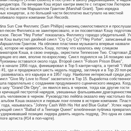
иодиктора. По вечерам Кэш играл кантри вместе с гитаристом Лютером
ins) и басистом Маршаллом Грантом (Marshall Grant). Трио изредка
ных концертах, а по большей части бесплатно выступало на местной
бивало пороги компании Sun Records.
йбла Sun Сэм Филлипс (Sam Phillips) наконец смилостивился и прослуш
ел-песен Филлипса не заинтересовало, и он посоветовал Кэшу подготови
ское. Песня "Hey Porter" показалась Филлипсу гораздо убедительней. У
в Кэш выпустил двойной сингл "Cry Cry Cry"/"Hey Porter", записанный в
Маршаллом Грантом. На обложке пластинки музыканта впервые назвали
), которое не нравилось Кэшу, потому что казалось ему слишком
ниаторов Кэша, в свою очередь, окрестили Tennessee Two. Стартовал 
дящее его имя, вполне по-взрослому. Сингл поднялся на 14 позицию кан
 Луизианы оставался около года. Второй сингл "Folsom Prison Blues",
в начале 1956 года, финишировал в Тор 5 кантри-чарта, а третий "I Wal
и #1, где и продержался шесть недель подряд, заглянув и в Тор 20 поп-ре
 развивалась его карьера и в 1957 году. Наиболее интересный среди де
нгл "Give My Love to Rose" засветился в Тор 15. Выработка собственно
шла параллельно с созданием продуманного сценического имиджа. Когд
 шоу "Grand Ole Opry", он явился весь в черном, тогда как другие гости
го кричащей пестротой нарядов, увешанных фальшивыми драгоценностям
вать человеком в черном. Руководство лейбла оказало ему настолько б
 альбом Кэша оказался и первым лонг-плеем в истории компании. Пласт
 года, называлась "Johnny Cash With His Hot and Blue Guitar". Успех нар
ующий сингл "Ballad of a Teenage Queen" влюбленная публика превратил
, удерживавший позицию лидера девять недель подряд. Это одна их сам
логе артиста (#14 в поп-чарте).