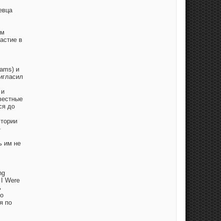
евца
ом
частие в
ams) и
игласил
 и
вестные
ся до
стории
-
ь им не
ng
 I Were
ь
го
я по