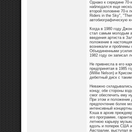
Однако к середине 70-
наблюдался еще нескол
второй половине 70-х п
Riders in the Sky", "Th
автобиографическую кни
Когда в 1980 году Джо
стал самым молодым ар
введения артиста в За
положение в настоящем
возникали и проблемы 
Объединенными усилиям
1982 году он записал л
Не привнесла в его ка
предпринятая в 1985 г
(Willie Nelson) и Крис
дебютный диск с таким
Неважно складывались 
концу, обе стороны взд
смог обеспечить ему н
При этом и положение 
предпочтение более мо
интенсивный концертны
Кэша в архив преждевр
его программе, гарант
летнюю карьеру музыка
вдоль и поперек США и
Австралии, выступал в