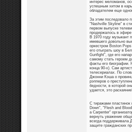
интерес меломанов, о
успешным хитом в карь
обладателем еще одно
За этим последовало п
"Nashville Skyline" в 
первом выпуске телеви
продержалось в эфире 
В 1970 году музыкант 
имевшего довольно выс
оркестром Boston Pops
его отыграть шоу в Бе
Gunfight", где его нап
самому стать героем 
факты его биографии. 
конца 90-х). Сам артис
телесериалах. По слов
Джонни Кэша о провинц
рэпперов о преступлени
бедности, в которой он
удается, это раскаяние
С тиражами пластинок 
Down", "Flesh and Blood
а Carpenter" организа
вернуть уважение обще
всегда поддерживала Д
защите гражданских пр