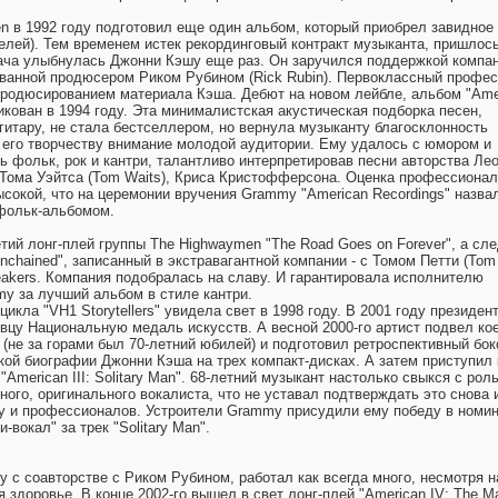
n в 1992 году подготовил еще один альбом, который приобрел завидное
телей). Тем временем истек рекординговый контракт музыканта, пришлось
ача улыбнулась Джонни Кэшу еще раз. Он заручился поддержкой компа
ованной продюсером Риком Рубином (Rick Rubin). Первоклассный профес
продюсированием материала Кэша. Дебют на новом лейбле, альбом "Ame
икован в 1994 году. Эта минималистская акустическая подборка песен,
гитару, не стала бестселлером, но вернула музыканту благосклонность
к его творчеству внимание молодой аудитории. Ему удалось с юмором и
ь фольк, рок и кантри, талантливо интерпретировав песни авторства Ле
, Тома Уэйтса (Tom Waits), Криса Кристофферсона. Оценка профессиона
ысокой, что на церемонии вручения Grammy "American Recordings" назва
фольк-альбомом.
тий лонг-плей группы The Highwaymen "The Road Goes on Forever", а сл
chained", записанный в экстравагантной компании - с Томом Петти (Tom 
reakers. Компания подобралась на славу. И гарантировала исполнителю
y за лучший альбом в стиле кантри.
цикла "VH1 Storytellers" увидела свет в 1998 году. В 2001 году президе
цу Национальную медаль искусств. А весной 2000-го артист подвел кое
 (не за горами был 70-летний юбилей) и подготовил ретроспективный бок
кой биографии Джонни Кэша на трех компакт-дисках. А затем приступил 
"American III: Solitary Man". 68-летний музыкант настолько свыкся с рол
ного, оригинального вокалиста, что не уставал подтверждать это снова 
у и профессионалов. Устроители Grammy присудили ему победу в номи
-вокал" за трек "Solitary Man".
у с соавторстве с Риком Рубином, работал как всегда много, несмотря н
 здоровье. В конце 2002-го вышел в свет лонг-плей "American IV: The M