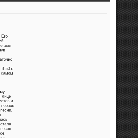
 Его
ий,
не шел
нув
аточно
 В 50-е
в самом
ему
в лице
истов и
 первое
песни.
л
лась
 стала
 песен
се,
жде