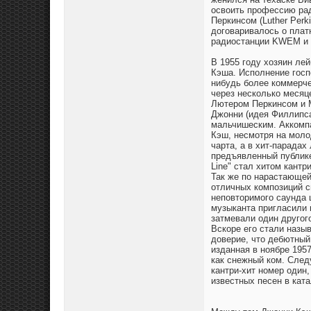
освоить профессию рад
Перкинсом (Luther Perk
договаривалось о плат
радиостанции KWEM и о
В 1955 году хозяин ле
Кэша. Исполнение госп
нибудь более коммерче
через несколько месяце
Лютером Перкинсом и 
Джонни (идея Филлипса
мальчишеским. Аккомпа
Кэш, несмотря на моло
чарта, а в хит-парадах
предъявленный публике 
Line" стал хитом кантр
Так же по нарастающей
отличных композиций си
неповторимого саунда 
музыканта пригласили в
затмевали один друго
Вскоре его стали назы
доверие, что дебютный
изданная в ноябре 1957
как снежный ком. След
кантри-хит номер один
известных песен в ката