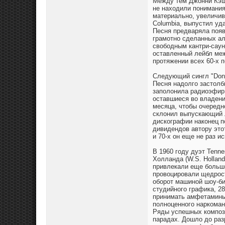
Между тем Джонни Кэш 
не находили понимания
материально, увеличив
Columbia, выпустил уда
Песня предваряла появ
грамотно сделанных ал
свободным кантри-саунд
оставленный лейбл меж
протяжении всех 60-х 
Следующий сингл "Don't
Песня надолго застолб
заполонила радиоэфир 
оставшиеся во владени
месяца, чтобы очередн
склонил выпускающий л
дискографии наконец п
дивидендов автору этот
и 70-х он еще не раз и
В 1960 году дуэт Tenn
Холланда (W.S. Hollan
привлекали еще больш
провоцировали щедрост
оборот машиной шоу-би
студийного графика, 2
принимать амфетамины,
полноценного наркоман
Ряды успешных компози
парадах. Дошло до раз