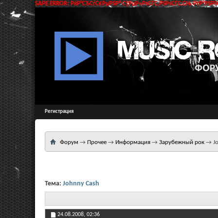
SAPE ERROR: РќР°СЂСѓС€РµРЅР° С†РµР»РѕСЃС‚РЅРѕСЃС‚СЊ РґР°РЅРЅС
Регистрация
Форум
→
Прочее
→
Информация
→
Зарубежный рок
→
J
Тема:
Johnny Cash
24.08.2008,
02:36