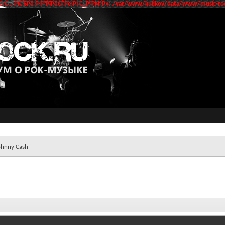
‹С… РїСЂРё Р·Р°РїРёСЃРё РІ С„Р°Р№Р»: /var/www/kulikov/data/www/music-roc
ohnny Cash