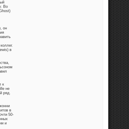
рый
у. Во
Ghost)
, он
ния
равить
коллег.
ewis) в
ства,
льсоном
авил
л к
lle не
й ряд.
жонни
итов в
очти 50-
нных
ии и