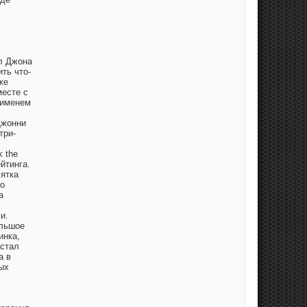
ал Джона
ть что-
же
месте с
 именем
Джонни
три-
k the
йтинга.
сятка
го
а
и.
ольшое
инка,
астал
а в
ых