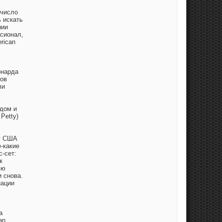
 число
 искать
нии
сионал,
rican
онарда
лов
ли
едом и
Petty)
нт США
-какие
с-сет:
к
ью
и снова.
нации
а
an