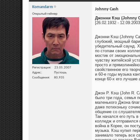
Komandarm
Johnny Cash
Открытый геймер
Джонни Кэш (Johnny 
[26.02.1932 - 12.09.2003
Джонни Кэш (Johnny Ca
глубокий, мощный бари
убедительный саунд. Х
по стопам своих колле
мостик от эмоциональн
чувству житейской уст
просто и прямолинейно
Регистрация
23.05.2007
свойственное его творч
Адрес
Пустошь
и 60-е годы музыка ка
Сообщения
80,935
конце 60-х его лучшие
Джон Р. Кэш (John R. C
было три года, семья 
маленького Джона благ
даже потихоньку сочин
общение со слушателям
Так начался его путь 
колледж и отправился 
война в Корее, он пос
музыка. Кэш купил пер
занимало теперь все с
женился на техаске Вив