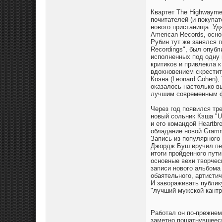
Квартет The Highwayme
почитателей (и покупа
нового пристанища. Уд
American Records, осн
Рубин тут же занялся 
Recordings", был опубл
исполненных под одну 
критиков и привлекла 
вдохновением скрестит
Коэна (Leonard Cohen)
оказалось настолько в
лучшим современным 
Через год появился тре
новый сольник Кэша "Un
и его командой Heartb
обладание новой Gramm
Запись из популярного 
Джордж Буш вручил пев
итоги пройденного пути
основные вехи творчес
записи нового альбома 
обаятельного, артистич
И завораживать публик
"лучший мужской кантри
Работал он по-прежнем
заметно пошатнувшееся