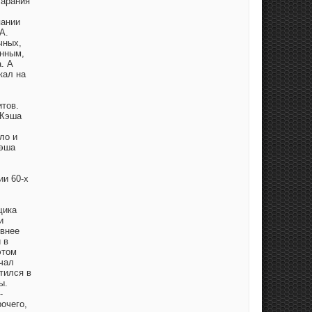
тарания
пании
А.
чных,
енным,
. А
кал на
итов.
 Кэша
ло и
Кэша
ии 60-х
щика
и
ивнее
 в
этом
ачал
тился в
ы.
-
очего,