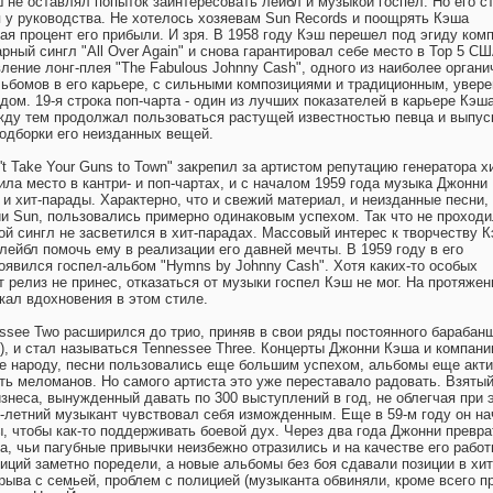
не оставлял попыток заинтересовать лейбл и музыкой госпел. Но его с
 у руководства. Не хотелось хозяевам Sun Records и поощрять Кэша
ая процент его прибыли. И зря. В 1958 году Кэш перешел под эгиду ком
рный сингл "All Over Again" и снова гарантировал себе место в Тор 5 СШ
ление лонг-плея "The Fabulous Johnny Cash", одного из наиболее органи
ьбомов в его карьере, с сильными композициями и традиционным, увер
ом. 19-я строка поп-чарта - один из лучших показателей в карьере Кэша
ду тем продолжал пользоваться растущей известностью певца и выпус
подборки его неизданных вещей.
 Take Your Guns to Town" закрепил за артистом репутацию генератора х
ила место в кантри- и поп-чартах, и с началом 1959 года музыка Джонни
и хит-парады. Характерно, что и свежий материал, и неизданные песни,
и Sun, пользовались примерно одинаковым успехом. Так что не проходи
ой сингл не засветился в хит-парадах. Массовый интерес к творчеству 
ейбл помочь ему в реализации его давней мечты. В 1959 году в его
оявился госпел-альбом "Hymns by Johnny Cash". Хотя каких-то особых
 релиз не принес, отказаться от музыки госпел Кэш не мог. На протяжен
скал вдохновения в этом стиле.
essee Two расширился до трио, приняв в свои ряды постоянного барабан
d), и стал называться Tennessee Three. Концерты Джонни Кэша и компани
е народу, песни пользовались еще большим успехом, альбомы еще акт
ь меломанов. Но самого артиста это уже переставало радовать. Взятый
знеса, вынужденный давать по 300 выступлений в год, не облегчая при 
8-летний музыкант чувствовал себя изможденным. Еще в 59-м году он н
 чтобы как-то поддерживать боевой дух. Через два года Джонни превра
а, чьи пагубные привычки неизбежно отразились и на качестве его работ
ций заметно поредели, а новые альбомы без боя сдавали позиции в хит
рыва с семьей, проблем с полицией (музыканта обвиняли, кроме всего пр