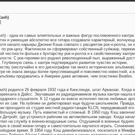
Cash)
]
sh) - одна из самых влиятельных и важных фигур послевоенного кантри.
тон и умеющая абсолютно все гитара создавали характерный, волнующ
отя начало карьеры Джонни Кэша совпало с расцветом рок-н-ролла, он 
г по рок-цеху. Фактически он сформировал собственный субжанр, переки
ой честности фолька к бунтарству рок-н-ролла и к свойственному кантри
алости. С рок-героями его роднил революционный пыл, выраженный дост
. Глубинную связь с кантри подтверждало развитое чувство истории,
еству (неслучайно в его дискографии так много исторических альбомов).
нтри не знала звезды более преуспевающей и повсеместно известной, а 
 альбомы продавались в Америке даже активнее, чем пластинки Beatles.
ash) родился 26 февраля 1932 года в Кинсленде, штат Арканзас. Когда 
переехала в Дайсс. Звучавшая из радиодинамиков музыка кантри нашла 
одарного слушателя. К 12 годам он вовсю исполнял песни любимых арт
ял их сам. На публике он дебютировал еще будучи школьником. Правда,
и проходило из студии местной радиостанции KLCN, передававшей его 
в большую музыку. Путь извилистый и сложный. В 1950 году Кэш закончи
в Детройт, где устроился рабочим на автомобильном заводе. Когда нача
тупил на службу в военно-воздушные силы. Отдушиной в военных буднях
вую в своей жизни гитару и самостоятельно научился играть. Сочинение
вободное время. В 1954 году Кэш демобилизовался, поселился в Мемфи
иан Леберто (Vivian Leberto) и поступил в школу радиовещания, в наде