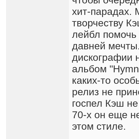
чтобы очередн
хит-парадах. 
творчеству К
лейбл помочь 
давней мечты.
дискографии н
альбом "Hymns
каких-то особ
релиз не прин
госпел Кэш не
70-х он еще н
этом стиле.