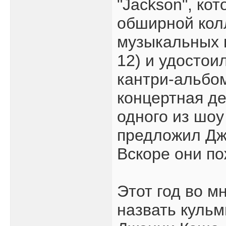
"Jackson", ко
обширной кол
музыкальных н
12) и удосто
кантри-альбо
концертная де
одного из шоу
предложил Джу
Вскоре они п
Этот год во м
назвать куль