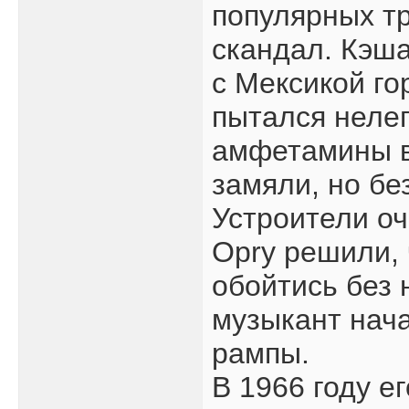
популярных тр
скандал. Кэш
с Мексикой го
пытался неле
амфетамины в
замяли, но бе
Устроители оч
Opry решили, 
обойтись без 
музыкант нача
рампы.
В 1966 году е