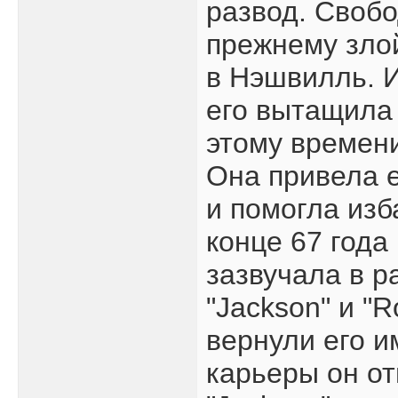
развод. Свобо
прежнему злой
в Нэшвилль. И
его вытащила 
этому времени
Она привела е
и помогла изб
конце 67 года
зазвучала в р
"Jackson" и "R
вернули его и
карьеры он о