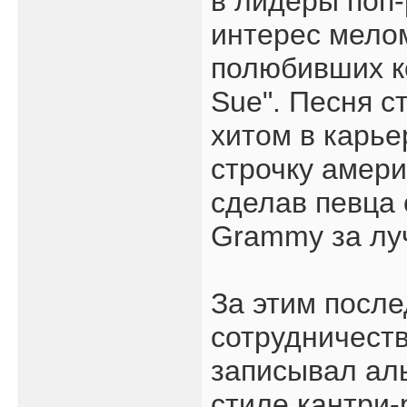
в лидеры поп-
интерес мело
полюбивших к
Sue". Песня 
хитом в карье
строчку амери
сделав певца
Grammy за лу
За этим посл
сотрудничеств
записывал альб
стиле кантри-