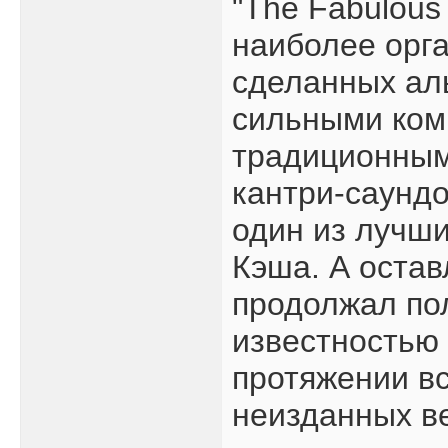
"The Fabulous
наиболее орг
сделанных аль
сильными ком
традиционным
кантри-саундо
один из лучши
Кэша. А оста
продолжал по
известностью 
протяжении вс
неизданных в