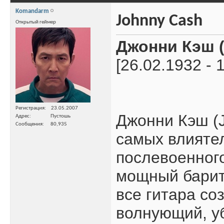
Komandarm
Johnny Cash
Открытый геймер
Джонни Кэш (
[26.02.1932 - 
Регистрация
23.05.2007
Джонни Кэш (J
Адрес
Пустошь
Сообщения
80,935
самых влияте
послевоенного
мощный барит
все гитара со
волнующий, у