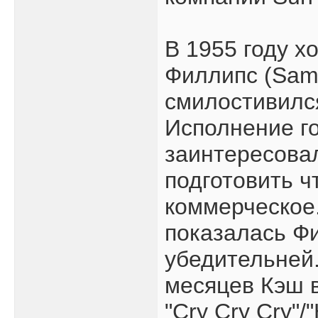
В 1955 году х
Филлипс (Sam 
смилостивилс
Исполнение г
заинтересовал
подготовить ч
коммерческое.
показалась Ф
убедительней.
месяцев Кэш 
"Cry Cry Cry"/