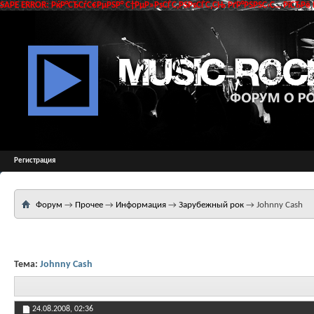
SAPE ERROR: РќР°СЂСѓС€РµРЅР° С†РµР»РѕСЃС‚РЅРѕСЃС‚СЊ РґР°РЅРЅС‹С… РїСЂРё 
Регистрация
Форум
→
Прочее
→
Информация
→
Зарубежный рок
→
Johnny Cash
Тема:
Johnny Cash
24.08.2008,
02:36