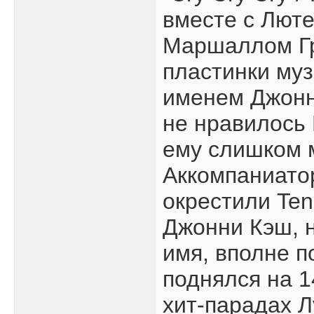
вместе с Лют
Маршаллом Гр
пластинки му
именем Джонн
не нравилось 
ему слишком 
Аккомпаниатор
окрестили Ten
Джонни Кэш, 
имя, вполне п
поднялся на 1
хит-парадах Л