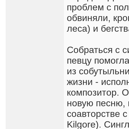
проблем с по
обвиняли, кро
леса) и бегст
Собраться с с
певцу помогла
из собутыльни
жизни - испол
композитор. О
новую песню, 
соавторстве с
Kilgore). Синг