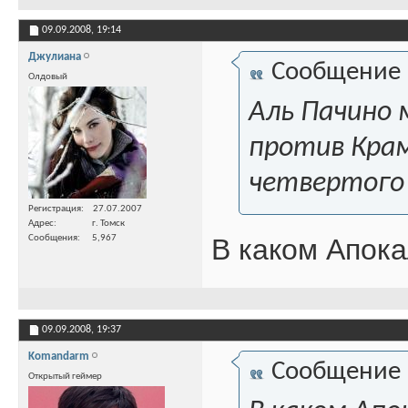
09.09.2008,
19:14
Джулиана
Сообщение
Олдовый
Аль Пачино 
против Крам
четвертого 
Регистрация
27.07.2007
Адрес
г. Томск
Сообщения
5,967
В каком Апока
09.09.2008,
19:37
Komandarm
Сообщение
Открытый геймер