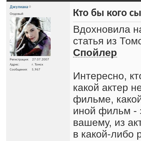
Джулиана
Кто бы кого сы
Олдовый
Вдохновила на
статья из Том
Спойлер
Регистрация
27.07.2007
Адрес
г. Томск
Сообщения
5,967
Интересно, кт
какой актер н
фильме, какой
иной фильм - э
вашему, из ак
в какой-либо 