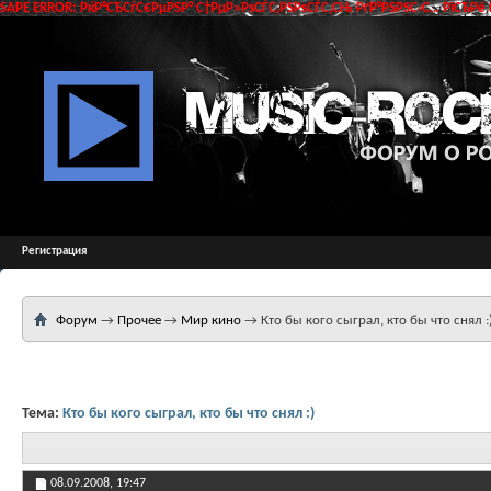
SAPE ERROR: РќР°СЂСѓС€РµРЅР° С†РµР»РѕСЃС‚РЅРѕСЃС‚СЊ РґР°РЅРЅС‹С… РїСЂРё 
Регистрация
Форум
→
Прочее
→
Мир кино
→
Кто бы кого сыграл, кто бы что снял :
Тема:
Кто бы кого сыграл, кто бы что снял :)
08.09.2008,
19:47