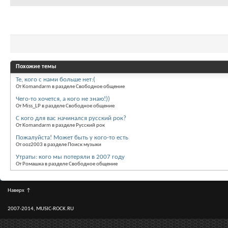
Похожие темы
Те, кого с нами больше нет:(
От Komandarm в разделе Свободное общение
Чего-то хочется, а кого не знаю!))
От Miss_LP в разделе Свободное общение
С кого для вас начинался русский рок?
От Komandarm в разделе Русский рок
Пожалуйста! Может быть у кого-то есть
От ooz2003 в разделе Поиск музыки
Утраты: кого мы потеряли в 2007 году
От Ромашка в разделе Свободное общение
Наверх
↑
2007-2014, MUSIC-ROCK.RU