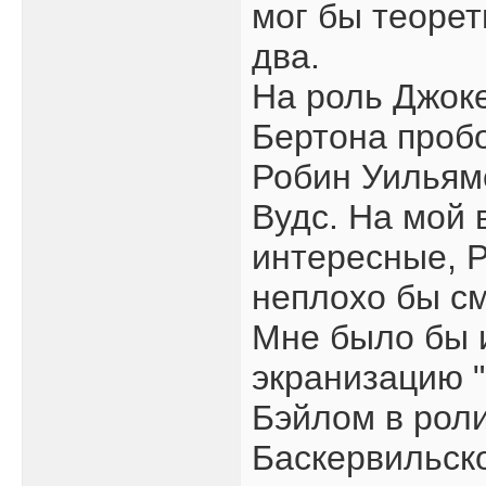
мог бы теорет
два.
На роль Джок
Бертона проб
Робин Уильям
Вудс. На мой 
интересные, 
неплохо бы с
Мне было бы 
экранизацию 
Бэйлом в рол
Баскервильск