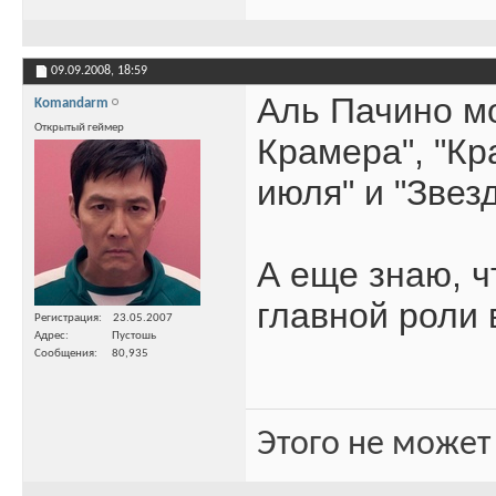
09.09.2008,
18:59
Аль Пачино мо
Komandarm
Открытый геймер
Крамера", "Кр
июля" и "Звез
А еще знаю, ч
главной роли 
Регистрация
23.05.2007
Адрес
Пустошь
Сообщения
80,935
Этого не может