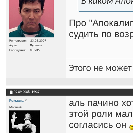
В каком Апок
Про "Апокалип
судить по возр
Регистрация
23.05.2007
Адрес
Пустошь
Сообщения
80,935
Этого не может
09.09.2008,
19:37
аль пачино хо
Ромашка
Местный
этой роли мал
согласись он