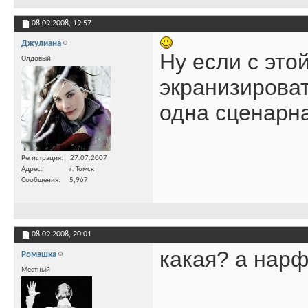
08.09.2008,
19:57
Джулиана
Ну если с это
Олдовый
экранизироват
одна сценарн
Регистрация
27.07.2007
Адрес
г. Томск
Сообщения
5,967
08.09.2008,
20:01
какая? а нар
Ромашка
Местный