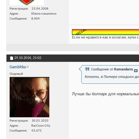
Регистрация
23.04.2008
Адрес
Южно-сахалинск
Сообщения
8,004
Если не нравится как я излагаю, купи 
29.10.2016,
21:02
Gambitka
Сообщение от
Komandarm
Олдовый
Кстати, в Питере стадион д
Лучше бы болпарк для нормальных
Регистрация
30.01.2010
Адрес
RacCoon-City
Сообщения
43,672