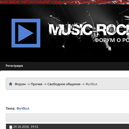
SAPE ERROR: РќР°СЂСѓС€РµРЅР° С†РµР»РѕСЃС‚РЅРѕСЃС‚СЊ РґР°РЅРЅС‹С… РїСЂРё 
Регистрация
Форум
→
Прочее
→
Свободное общение
→
Футбол
Тема:
Футбол
29.10.2016,
19:51