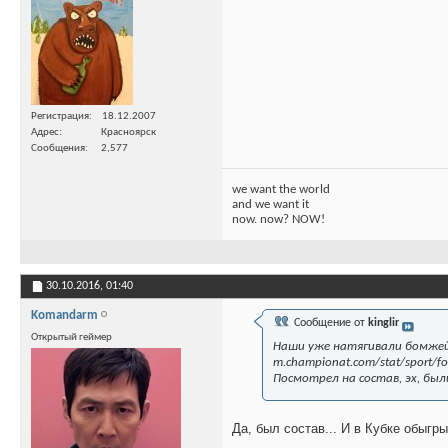
Регистрация
18.12.2007
Адрес
Красноярск
Сообщения
2,577
we want the world
and we want it
now. now? NOW!
30.10.2016,
01:40
Komandarm
Сообщение от
kinglir
Открытый геймер
Наши уже натягивали бомжей
m.championat.com/stat/sport/fo
Посмотрел на состав, эх, был
Да, был состав... И в Кубке обыгр