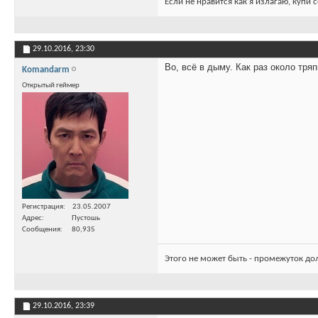
Если не нравится как я излагаю, купи 
29.10.2016,
23:30
Во, всё в дыму. Как раз около тря
Komandarm
Открытый геймер
Регистрация
23.05.2007
Адрес
Пустошь
Сообщения
80,935
Этого не может быть - промежуток до
29.10.2016,
23:39