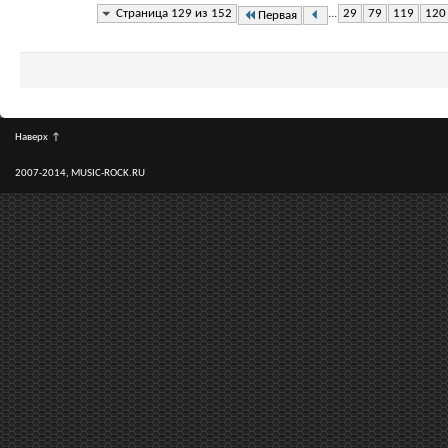
Страница 129 из 152
...
29
79
119
120
Первая
Наверх
↑
2007-2014, MUSIC-ROCK.RU