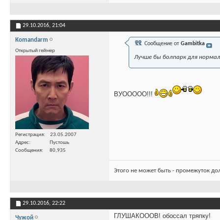
29.10.2016,
21:04
Komandarm
Сообщение от
Gambitka
Открытый геймер
Лучше бы болпарк для нормал
ВУООООО!!!
Регистрация
23.05.2007
Адрес
Пустошь
Сообщения
80,935
Этого не может быть - промежуток до
29.10.2016,
22:22
ГЛУШАКОООВ! обоссал тряпку!
Чужой