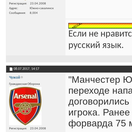
Регистрация
23.04.2008
Адрес
Южно-сахалинск
Сообщения
8,004
Если не нравитс
русский язык.
08.07.2017,
14:17
"Манчестер Ю
Чужой
Гражданская Оборона
переходе нап
договорились 
игрока. Ранее
форварда 75 
Регистрация
23.04.2008