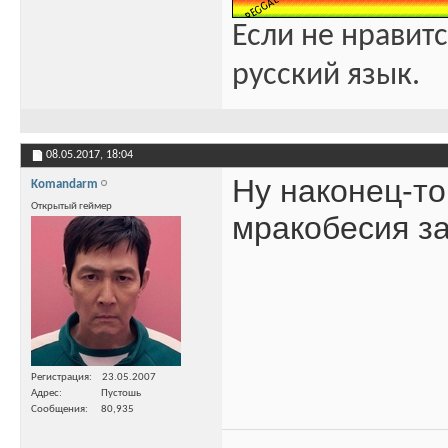
Если не нравитс
русский язык.
08.05.2017,
18:04
Ну наконец-то
Komandarm
Открытый геймер
мракобесия з
Регистрация
23.05.2007
Адрес
Пустошь
Сообщения
80,935