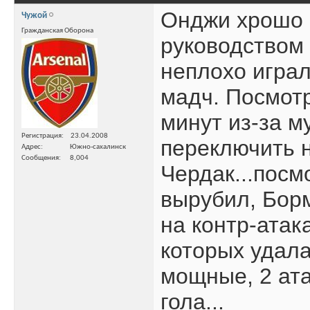
Онджи хрошо 
Чужой
Гражданская Оборона
руководством 
неплохо играл
мадч. Посмот
минут из-за 
Регистрация
23.04.2008
переключить н
Адрес
Южно-сахалинск
Сообщения
8,004
Чердак...посм
вырубил, Борм
на контр-атак
которых удала
мощные, 2 ата
гола...