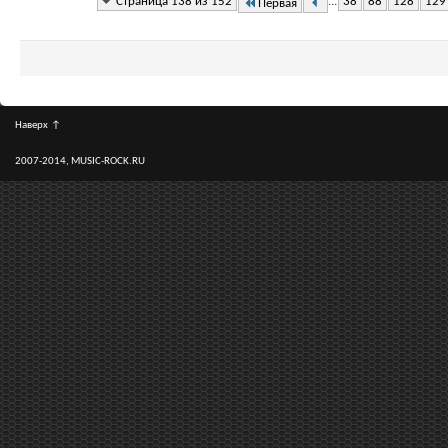
Страница 138 из 152
...
38
88
128
129
Первая
Наверх
↑
2007-2014, MUSIC-ROCK.RU