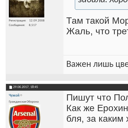
Там такой Мор
Регистрация
12.09.2008
Сообщения
8,517
Жаль, что тре
Важен лишь цве
29.06.2017,
18:45
Пишут что Пол
Чужой
Гражданская Оборона
Как же Ерохин
бля, за каким