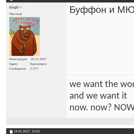
Буффон и М
kinglir
Местный
Регистрация
18.12.2007
Адрес
Красноярск
Сообщения
2,577
we want the wo
and we want it
now. now? NOW
14.05.2017,
15:02