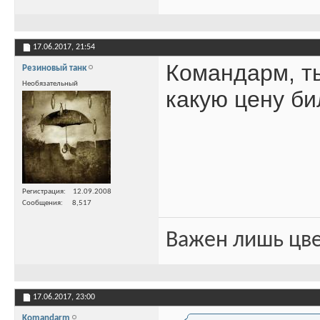
17.06.2017,
21:54
Командарм, т
Резиновый танк
Необязательный
какую цену б
Регистрация
12.09.2008
Сообщения
8,517
Важен лишь цве
17.06.2017,
23:00
Komandarm