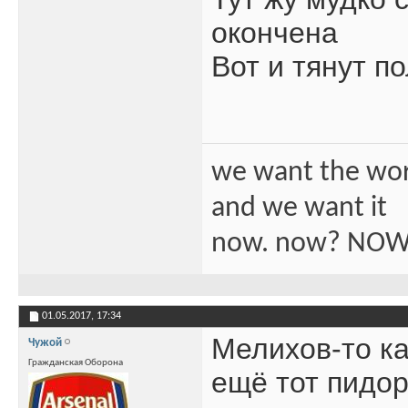
окончена
Вот и тянут п
we want the wo
and we want it
now. now? NOW
01.05.2017,
17:34
Мелихов-то ка
Чужой
Гражданская Оборона
ещё тот пидор