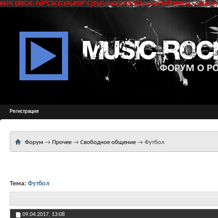
SAPE ERROR: РќР°СЂСѓС€РµРЅР° С†РµР»РѕСЃС‚РЅРѕСЃС‚СЊ РґР°РЅРЅС‹С… РїСЂРё 
Регистрация
Форум
→
Прочее
→
Свободное общение
→
Футбол
Тема:
Футбол
09.04.2017,
13:08