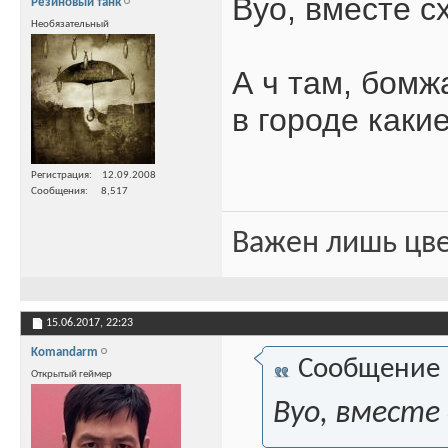
Вуо, вместе с
Резиновый танк
Необязательный
А ч там, бомж
в городе каки
Регистрация
12.09.2008
Сообщения
8,517
Важен лишь цве
15.06.2017,
22:23
Komandarm
Сообщение
Открытый геймер
Вуо, вместе