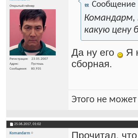
Сообщение
Открытый геймер
Командарм, 
какую цену 
Да ну его
Я 
Регистрация
23.05.2007
сборная.
Адрес
Пустошь
Сообщения
80,935
Этого не может
25.06.2017,
01:02
Прочитал, что
Komandarm